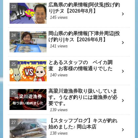
広島県の釣果情報|阿伏兎|投げ釣
り|チヌ【2026年8月】
145 views
岡山県の釣果情報|下津井周辺|投
げ釣り|キス【2026年6月】
141 views
とあるスタッフの ベイカ調
査 お客様の情報通りでした
140 views
高梁川遊漁券取り扱いしていま
す。うなぎ釣りには遊漁券が必
要です。
139 views
【スタッフブログ】キスが釣れ
始めました♪ 岡山本店
138 views