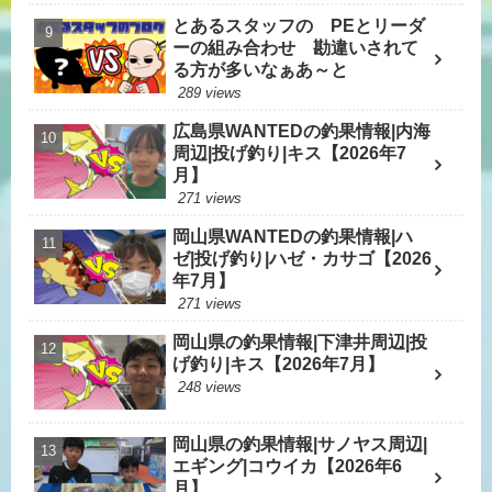
とあるスタッフの PEとリーダ
ーの組み合わせ 勘違いされて
る方が多いなぁあ～と
289 views
広島県WANTEDの釣果情報|内海
周辺|投げ釣り|キス【2026年7
月】
271 views
岡山県WANTEDの釣果情報|ハ
ゼ|投げ釣り|ハゼ・カサゴ【2026
年7月】
271 views
岡山県の釣果情報|下津井周辺|投
げ釣り|キス【2026年7月】
248 views
岡山県の釣果情報|サノヤス周辺|
エギング|コウイカ【2026年6
月】