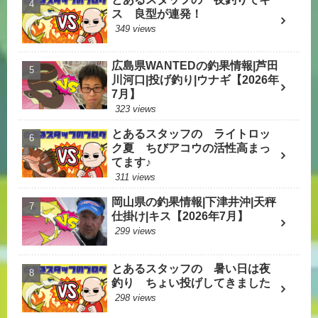
ス 良型が連発！
349 views
広島県WANTEDの釣果情報|芦田
川河口|投げ釣り|ウナギ【2026年
7月】
323 views
とあるスタッフの ライトロッ
ク夏 ちびアコウの活性高まっ
てます♪
311 views
岡山県の釣果情報|下津井沖|天秤
仕掛け|キス【2026年7月】
299 views
とあるスタッフの 暑い日は夜
釣り ちょい投げしてきました
298 views