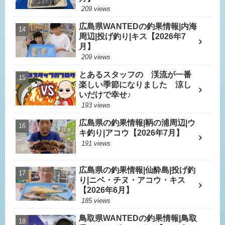
209 views
広島県WANTEDの釣果情報|内海
周辺|投げ釣り|キス【2026年7
月】
209 views
とあるスタッフの 渓流が一番
楽しい季節になりました 涼し
いだけで幸せ♪
193 views
広島県の釣果情報|鞆の浦周辺|ウ
キ釣り|アコウ【2026年7月】
191 views
広島県の釣果情報|仙酔島|投げ釣
り|ニベ・チヌ・アコウ・キス
【2026年6月】
185 views
鳥取県WANTEDの釣果情報|鳥取