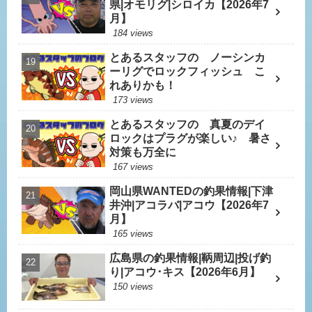
県|オモリグ|シロイカ【2026年7
月】
184 views
とあるスタッフの ノーシンカ
ーリグでロックフィッシュ こ
れありかも！
173 views
とあるスタッフの 真夏のデイ
ロックはプラグが楽しい♪ 暑さ
対策も万全に
167 views
岡山県WANTEDの釣果情報|下津
井沖|アコラバ|アコウ【2026年7
月】
165 views
広島県の釣果情報|鞆周辺|投げ釣
り|アコウ･キス【2026年6月】
150 views