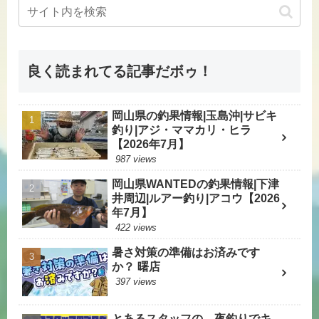
良く読まれてる記事だボゥ！
岡山県の釣果情報|玉島沖|サビキ
釣り|アジ・ママカリ・ヒラ
【2026年7月】
987 views
岡山県WANTEDの釣果情報|下津
井周辺|ルアー釣り|アコウ【2026
年7月】
422 views
暑さ対策の準備はお済みです
か？ 曙店
397 views
とあるスタッフの 夜釣りでキ