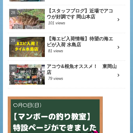
【スタッフブログ】近場でアコ
ウが好調です 岡山本店
101 views
【海エビ入荷情報】待望の海エ
ビが入荷 水島店
81 views
アコウ&根魚オススメ！ 東岡山
店
79 views