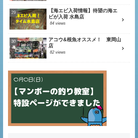
【海エビ入荷情報】待望の海エ
ビが入荷 水島店
84 views
アコウ&根魚オススメ！ 東岡山
店
82 views