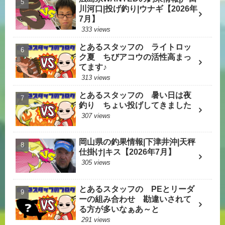
川河口|投げ釣り|ウナギ【2026年
7月】
333 views
とあるスタッフの ライトロッ
ク夏 ちびアコウの活性高まっ
てます♪
313 views
とあるスタッフの 暑い日は夜
釣り ちょい投げしてきました
307 views
岡山県の釣果情報|下津井沖|天秤
仕掛け|キス【2026年7月】
305 views
とあるスタッフの PEとリーダ
ーの組み合わせ 勘違いされて
る方が多いなぁあ～と
291 views