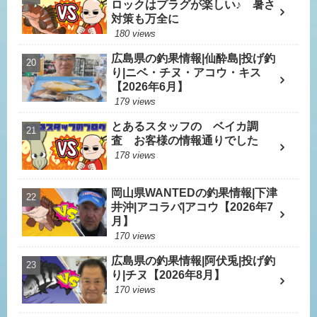
ロックはプラグが楽しい♪ 暑さ
対策も万全に
180 views
広島県の釣果情報|仙酔島|投げ釣
り|ニベ・チヌ・アコウ・キス
【2026年6月】
179 views
とあるスタッフの ベイカ調
査 お客様の情報通りでした
178 views
岡山県WANTEDの釣果情報|下津
井沖|アコラバ|アコウ【2026年7
月】
170 views
広島県の釣果情報|阿伏兎|投げ釣
り|チヌ【2026年8月】
170 views