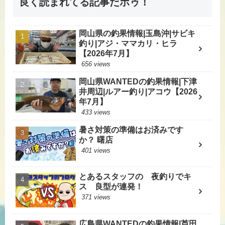
良く読まれてる記事だボゥ！
岡山県の釣果情報|玉島沖|サビキ
釣り|アジ・ママカリ・ヒラ
【2026年7月】
656 views
岡山県WANTEDの釣果情報|下津
井周辺|ルアー釣り|アコウ【2026
年7月】
433 views
暑さ対策の準備はお済みです
か？ 曙店
401 views
とあるスタッフの 夜釣りでキ
ス 良型が連発！
371 views
広島県WANTEDの釣果情報|芦田