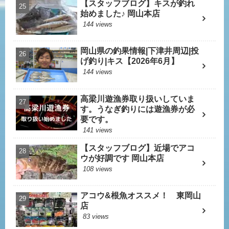
【スタッフブログ】キスが釣れ
始めました♪ 岡山本店
144 views
岡山県の釣果情報|下津井周辺|投
げ釣り|キス【2026年6月】
144 views
高梁川遊漁券取り扱いしていま
す。うなぎ釣りには遊漁券が必
要です。
141 views
【スタッフブログ】近場でアコ
ウが好調です 岡山本店
108 views
アコウ&根魚オススメ！ 東岡山
店
83 views