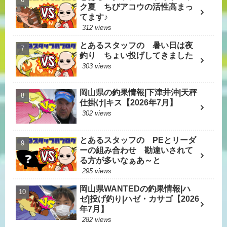
ク夏 ちびアコウの活性高まっ
てます♪
312 views
とあるスタッフの 暑い日は夜
釣り ちょい投げしてきました
303 views
岡山県の釣果情報|下津井沖|天秤
仕掛け|キス【2026年7月】
302 views
とあるスタッフの PEとリーダ
ーの組み合わせ 勘違いされて
る方が多いなぁあ～と
295 views
岡山県WANTEDの釣果情報|ハ
ゼ|投げ釣り|ハゼ・カサゴ【2026
年7月】
282 views