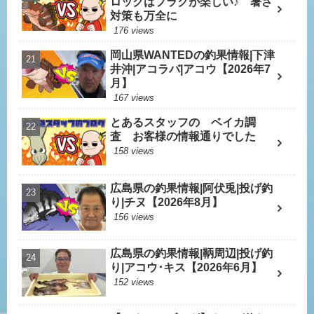
ロックはプラグが楽しい♪ 暑さ
対策も万全に
176 views
岡山県WANTEDの釣果情報|下津
井沖|アコラバ|アコウ【2026年7
月】
167 views
とあるスタッフの ベイカ調
査 お客様の情報通りでした
158 views
広島県の釣果情報|阿伏兎|投げ釣
り|チヌ【2026年8月】
156 views
広島県の釣果情報|鞆周辺|投げ釣
り|アコウ･キス【2026年6月】
152 views