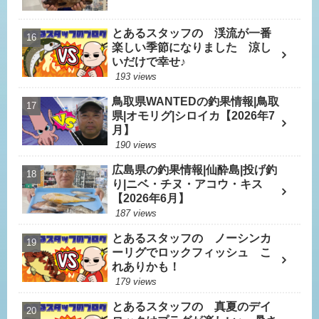
とあるスタッフの 渓流が一番
楽しい季節になりました 涼し
いだけで幸せ♪
193 views
鳥取県WANTEDの釣果情報|鳥取
県|オモリグ|シロイカ【2026年7
月】
190 views
広島県の釣果情報|仙酔島|投げ釣
り|ニベ・チヌ・アコウ・キス
【2026年6月】
187 views
とあるスタッフの ノーシンカ
ーリグでロックフィッシュ こ
れありかも！
179 views
とあるスタッフの 真夏のデイ