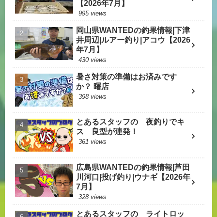
【2026年7月】
995 views
岡山県WANTEDの釣果情報|下津
井周辺|ルアー釣り|アコウ【2026
年7月】
430 views
暑さ対策の準備はお済みです
か？ 曙店
398 views
とあるスタッフの 夜釣りでキ
ス 良型が連発！
361 views
広島県WANTEDの釣果情報|芦田
川河口|投げ釣り|ウナギ【2026年
7月】
328 views
とあるスタッフの ライトロッ