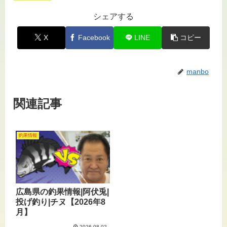
シェアする
X
Facebook
LINE
コピー
manbo
関連記事
釣果情報
広島県の釣果情報|阿伏兎|
投げ釣り|チヌ【2026年8
月】
2026.08.02