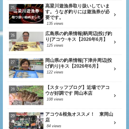
高梁川遊漁券取り扱いしていま
す。うなぎ釣りには遊漁券が必
要です。
135 views
広島県の釣果情報|鞆周辺|投げ釣
り|アコウ･キス【2026年6月】
125 views
岡山県の釣果情報|下津井周辺|投
げ釣り|キス【2026年6月】
122 views
【スタッフブログ】近場でアコ
ウが好調です 岡山本店
108 views
アコウ&根魚オススメ！ 東岡山
店
84 views