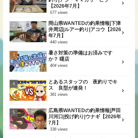
【2026年7月】
577 views
岡山県WANTEDの釣果情報|下津
井周辺|ルアー釣り|アコウ【2026
年7月】
440 views
暑さ対策の準備はお済みです
か？ 曙店
404 views
とあるスタッフの 夜釣りでキ
ス 良型が連発！
381 views
広島県WANTEDの釣果情報|芦田
川河口|投げ釣り|ウナギ【2026年
7月】
338 views