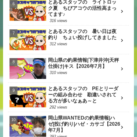
とあるスタッフの ライトロッ
ク夏 ちびアコウの活性高まっ
てます♪
316 views
とあるスタッフの 暑い日は夜
釣り ちょい投げしてきました
312 views
岡山県の釣果情報|下津井沖|天秤
仕掛け|キス【2026年7月】
310 views
とあるスタッフの PEとリーダ
ーの組み合わせ 勘違いされて
る方が多いなぁあ～と
292 views
岡山県WANTEDの釣果情報|ハ
ゼ|投げ釣り|ハゼ・カサゴ【2026
年7月】
292 views