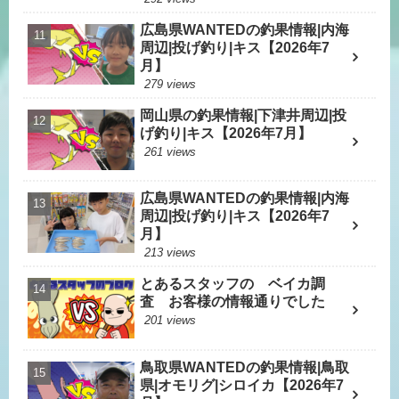
広島県WANTEDの釣果情報|内海
周辺|投げ釣り|キス【2026年7
月】
279 views
岡山県の釣果情報|下津井周辺|投
げ釣り|キス【2026年7月】
261 views
広島県WANTEDの釣果情報|内海
周辺|投げ釣り|キス【2026年7
月】
213 views
とあるスタッフの ベイカ調
査 お客様の情報通りでした
201 views
鳥取県WANTEDの釣果情報|鳥取
県|オモリグ|シロイカ【2026年7