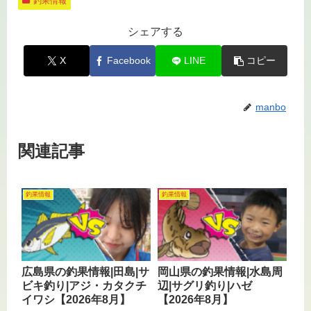
釣果情報
シェアする
X
Facebook
LINE
コピー
manbo
関連記事
釣果情報
釣果情報
広島県の釣果情報|田島|サ
岡山県の釣果情報|水島周
ビキ釣り|アジ・カタクチ
辺|サグリ釣り|ハゼ
イワシ【2026年8月】
【2026年8月】