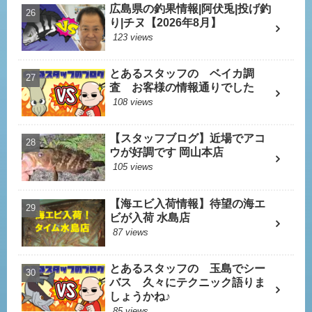
広島県の釣果情報|阿伏兎|投げ釣
り|チヌ【2026年8月】
123 views
とあるスタッフの ベイカ調
査 お客様の情報通りでした
108 views
【スタッフブログ】近場でアコ
ウが好調です 岡山本店
105 views
【海エビ入荷情報】待望の海エ
ビが入荷 水島店
87 views
とあるスタッフの 玉島でシー
バス 久々にテクニック語りま
しょうかね♪
85 views