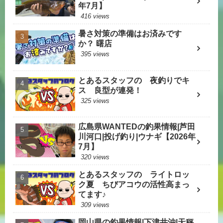
年7月】
416 views
暑さ対策の準備はお済みです
か？ 曙店
395 views
とあるスタッフの 夜釣りでキ
ス 良型が連発！
325 views
広島県WANTEDの釣果情報|芦田
川河口|投げ釣り|ウナギ【2026年
7月】
320 views
とあるスタッフの ライトロッ
ク夏 ちびアコウの活性高まっ
てます♪
309 views
岡山県の釣果情報|下津井沖|天秤