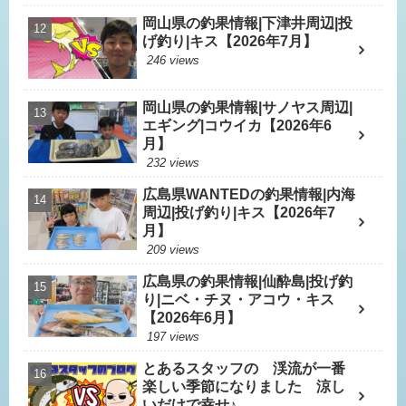
岡山県の釣果情報|下津井周辺|投
げ釣り|キス【2026年7月】
246 views
岡山県の釣果情報|サノヤス周辺|
エギング|コウイカ【2026年6
月】
232 views
広島県WANTEDの釣果情報|内海
周辺|投げ釣り|キス【2026年7
月】
209 views
広島県の釣果情報|仙酔島|投げ釣
り|ニベ・チヌ・アコウ・キス
【2026年6月】
197 views
とあるスタッフの 渓流が一番
楽しい季節になりました 涼し
いだけで幸せ♪