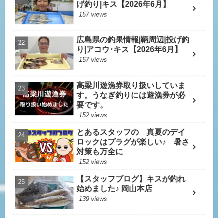
げ釣り|キス【2026年6月】
157 views
広島県の釣果情報|鞆周辺|投げ釣
り|アコウ･キス【2026年6月】
157 views
高梁川遊漁券取り扱いしていま
す。うなぎ釣りには遊漁券が必
要です。
152 views
とあるスタッフの 真夏のデイ
ロックはプラグが楽しい♪ 暑さ
対策も万全に
152 views
【スタッフブログ】キスが釣れ
始めました♪ 岡山本店
139 views