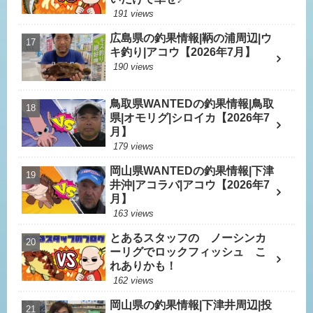
191 views
広島県の釣果情報|鞆の浦周辺|ウ
キ釣り|アコウ【2026年7月】
190 views
鳥取県WANTEDの釣果情報|鳥取
県|オモリグ|シロイカ【2026年7
月】
179 views
岡山県WANTEDの釣果情報|下津
井沖|アコラバ|アコウ【2026年7
月】
163 views
とあるスタッフの ノーシンカ
ーリグでロックフィッシュ こ
れありかも！
162 views
岡山県の釣果情報|下津井周辺|投