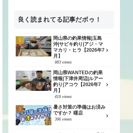
良く読まれてる記事だボゥ！
岡山県の釣果情報|玉島
沖|サビキ釣り|アジ・マ
マカリ・ヒラ【2026年7
月】
983 views
岡山県WANTEDの釣果
情報|下津井周辺|ルアー
釣り|アコウ【2026年7
月】
419 views
暑さ対策の準備はお済み
ですか？ 曙店
396 views