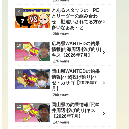
295 views
とあるスタッフの PE
とリーダーの組み合わ
せ 勘違いされてる方が
多いなぁあ～と
288 views
広島県WANTEDの釣果
情報|内海周辺|投げ釣り|
キス【2026年7月】
270 views
岡山県WANTEDの釣果
情報|ハゼ|投げ釣り|ハ
ゼ・カサゴ【2026年7
月】
268 views
岡山県の釣果情報|下津
井周辺|投げ釣り|キス
【2026年7月】
247 views