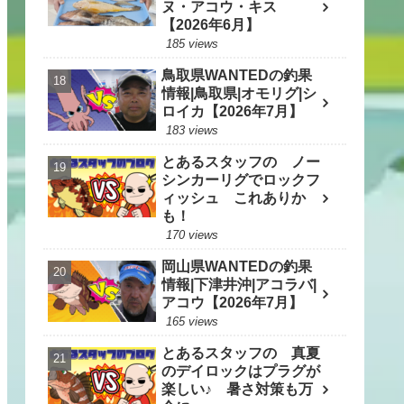
ヌ・アコウ・キス
【2026年6月】
185 views
鳥取県WANTEDの釣果
情報|鳥取県|オモリグ|シ
ロイカ【2026年7月】
183 views
とあるスタッフの ノー
シンカーリグでロックフ
ィッシュ これありか
も！
170 views
岡山県WANTEDの釣果
情報|下津井沖|アコラバ|
アコウ【2026年7月】
165 views
とあるスタッフの 真夏
のデイロックはプラグが
楽しい♪ 暑さ対策も万