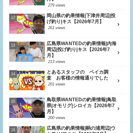
279 views
岡山県の釣果情報|下津井周辺|投
げ釣り|キス【2026年7月】
261 views
広島県WANTEDの釣果情報|内海
周辺|投げ釣り|キス【2026年7
月】
213 views
とあるスタッフの ベイカ調
査 お客様の情報通りでした
201 views
鳥取県WANTEDの釣果情報|鳥取
県|オモリグ|シロイカ【2026年7
月】
200 views
広島県の釣果情報|鞆の浦周辺|ウ