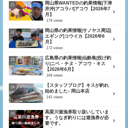
岡山県WANTEDの釣果情報|下津
井沖|アコラバ|アコウ【2026年7
月】
174 views
岡山県の釣果情報|サノヤス周辺|
エギング|コウイカ【2026年6
月】
172 views
広島県の釣果情報|仙酔島|投げ釣
り|ニベ・チヌ・アコウ・キス
【2026年6月】
164 views
【スタッフブログ】キスが釣れ
始めました♪ 岡山本店
141 views
高梁川遊漁券取り扱いしていま
す。うなぎ釣りには遊漁券が必
要です。