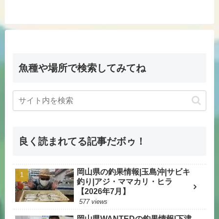
魚種や場所で検索してみてね
良く読まれてる記事だボゥ！
岡山県の釣果情報|玉島沖|サビキ
釣り|アジ・ママカリ・ヒラ
【2026年7月】
577 views
岡山県WANTEDの釣果情報|下津