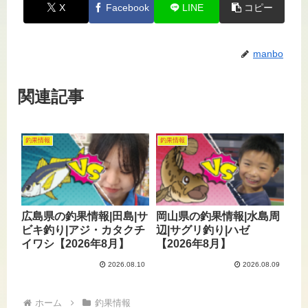
X
Facebook
LINE
コピー
manbo
関連記事
釣果情報
釣果情報
広島県の釣果情報|田島|サ
岡山県の釣果情報|水島周
ビキ釣り|アジ・カタクチ
辺|サグリ釣り|ハゼ
イワシ【2026年8月】
【2026年8月】
2026.08.10
2026.08.09
ホーム
釣果情報