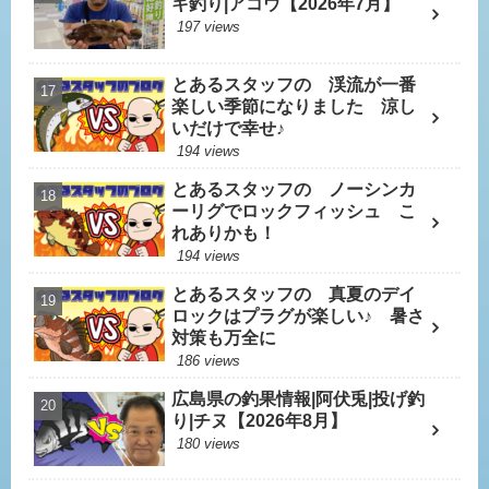
キ釣り|アコウ【2026年7月】
197 views
とあるスタッフの 渓流が一番
楽しい季節になりました 涼し
いだけで幸せ♪
194 views
とあるスタッフの ノーシンカ
ーリグでロックフィッシュ こ
れありかも！
194 views
とあるスタッフの 真夏のデイ
ロックはプラグが楽しい♪ 暑さ
対策も万全に
186 views
広島県の釣果情報|阿伏兎|投げ釣
り|チヌ【2026年8月】
180 views