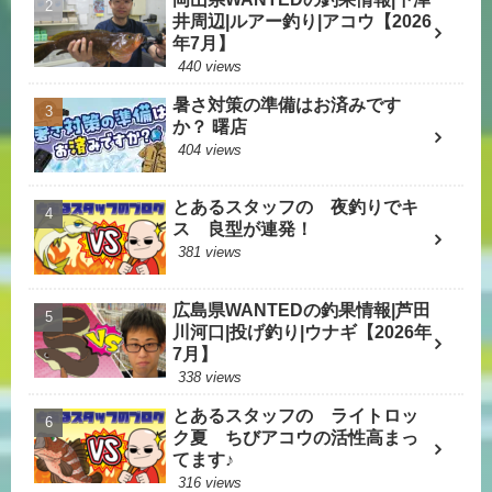
井周辺|ルアー釣り|アコウ【2026
年7月】
440 views
暑さ対策の準備はお済みです
か？ 曙店
404 views
とあるスタッフの 夜釣りでキ
ス 良型が連発！
381 views
広島県WANTEDの釣果情報|芦田
川河口|投げ釣り|ウナギ【2026年
7月】
338 views
とあるスタッフの ライトロッ
ク夏 ちびアコウの活性高まっ
てます♪
316 views