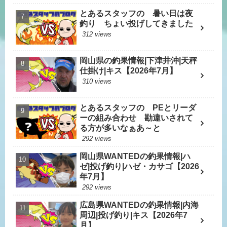
とあるスタッフの 暑い日は夜
釣り ちょい投げしてきました
312 views
岡山県の釣果情報|下津井沖|天秤
仕掛け|キス【2026年7月】
310 views
とあるスタッフの PEとリーダ
ーの組み合わせ 勘違いされて
る方が多いなぁあ～と
292 views
岡山県WANTEDの釣果情報|ハ
ゼ|投げ釣り|ハゼ・カサゴ【2026
年7月】
292 views
広島県WANTEDの釣果情報|内海
周辺|投げ釣り|キス【2026年7
月】