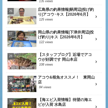
135 views
広島県の釣果情報|鞆周辺|投げ釣
り|アコウ･キス【2026年6月】
125 views
岡山県の釣果情報|下津井周辺|投
げ釣り|キス【2026年6月】
122 views
【スタッフブログ】近場でアコ
ウが好調です 岡山本店
108 views
アコウ&根魚オススメ！ 東岡山
店
84 views
【海エビ入荷情報】待望の海エ
ビが入荷 水島店