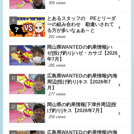
305 views
とあるスタッフの PEとリーダ
ーの組み合わせ 勘違いされて
る方が多いなぁあ～と
291 views
岡山県WANTEDの釣果情報|ハ
ゼ|投げ釣り|ハゼ・カサゴ【2026
年7月】
285 views
広島県WANTEDの釣果情報|内海
周辺|投げ釣り|キス【2026年7
月】
277 views
岡山県の釣果情報|下津井周辺|投
げ釣り|キス【2026年7月】
259 views
広島県WANTEDの釣果情報|内海