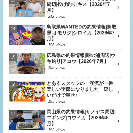
周辺|投げ釣り|キス【2026年7
月】
212 views
鳥取県WANTEDの釣果情報|鳥取
県|オモリグ|シロイカ【2026年7
月】
196 views
広島県の釣果情報|鞆の浦周辺|ウ
キ釣り|アコウ【2026年7月】
195 views
とあるスタッフの 渓流が一番
楽しい季節になりました 涼し
いだけで幸せ♪
193 views
岡山県の釣果情報|サノヤス周辺|
エギング|コウイカ【2026年6
月】
192 views