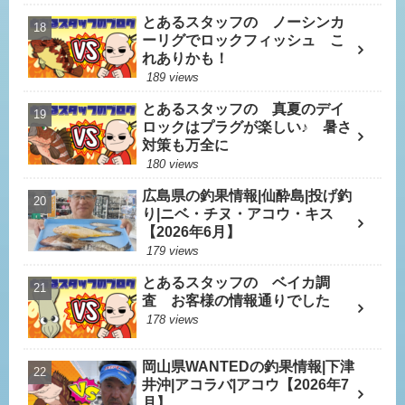
とあるスタッフの ノーシンカ
ーリグでロックフィッシュ こ
れありかも！
189 views
とあるスタッフの 真夏のデイ
ロックはプラグが楽しい♪ 暑さ
対策も万全に
180 views
広島県の釣果情報|仙酔島|投げ釣
り|ニベ・チヌ・アコウ・キス
【2026年6月】
179 views
とあるスタッフの ベイカ調
査 お客様の情報通りでした
178 views
岡山県WANTEDの釣果情報|下津
井沖|アコラバ|アコウ【2026年7
月】