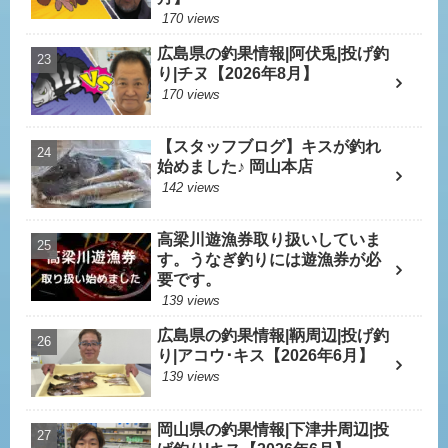
170 views
広島県の釣果情報|阿伏兎|投げ釣
り|チヌ【2026年8月】
170 views
【スタッフブログ】キスが釣れ
始めました♪ 岡山本店
142 views
高梁川遊漁券取り扱いしていま
す。うなぎ釣りには遊漁券が必
要です。
139 views
広島県の釣果情報|鞆周辺|投げ釣
り|アコウ･キス【2026年6月】
139 views
岡山県の釣果情報|下津井周辺|投