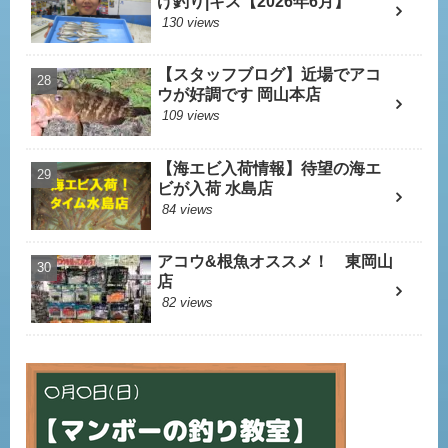
げ釣り|キス【2026年6月】
130 views
【スタッフブログ】近場でアコ
ウが好調です 岡山本店
109 views
【海エビ入荷情報】待望の海エ
ビが入荷 水島店
84 views
アコウ&根魚オススメ！ 東岡山
店
82 views