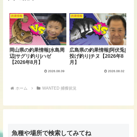
釣果情報
釣果情報
岡山県の釣果情報|水島周
広島県の釣果情報|阿伏兎|
辺|サグリ釣り|ハゼ
投げ釣り|チヌ【2026年8
【2026年8月】
月】
2026.08.09
2026.08.02
ホーム
WANTED 捕獲状況
魚種や場所で検索してみてね