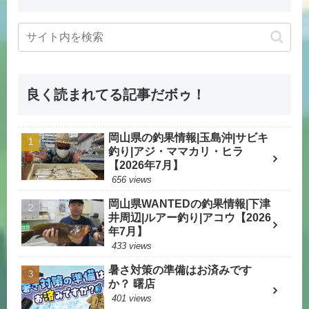
良く読まれてる記事だボゥ！
岡山県の釣果情報|玉島沖|サビキ
釣り|アジ・ママカリ・ヒラ
【2026年7月】
656 views
岡山県WANTEDの釣果情報|下津
井周辺|ルアー釣り|アコウ【2026
年7月】
433 views
暑さ対策の準備はお済みです
か？ 曙店
401 views