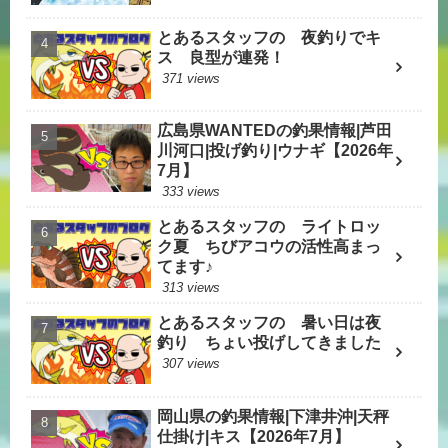
とあるスタッフの 夜釣りでキ
ス 良型が連発！
371 views
広島県WANTEDの釣果情報|芦田
川河口|投げ釣り|ウナギ【2026年
7月】
333 views
とあるスタッフの ライトロッ
ク夏 ちびアコウの活性高まっ
てます♪
313 views
とあるスタッフの 暑い日は夜
釣り ちょい投げしてきました
307 views
岡山県の釣果情報|下津井沖|天秤
仕掛け|キス【2026年7月】