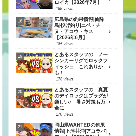
ロイカ【2026年7月】
188 views
広島県の釣果情報|仙酔
島|投げ釣り|ニベ・チ
ヌ・アコウ・キス
【2026年6月】
185 views
とあるスタッフの ノー
シンカーリグでロックフ
ィッシュ これありか
も！
178 views
とあるスタッフの 真夏
のデイロックはプラグが
楽しい♪ 暑さ対策も万
全に
170 views
岡山県WANTEDの釣果
情報|下津井沖|アコラバ|