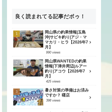
良く読まれてる記事だボゥ！
岡山県の釣果情報|玉島
沖|サビキ釣り|アジ・マ
マカリ・ヒラ【2026年7
月】
990 views
岡山県WANTEDの釣果
情報|下津井周辺|ルアー
釣り|アコウ【2026年7
月】
425 views
暑さ対策の準備はお済み
ですか？ 曙店
398 views