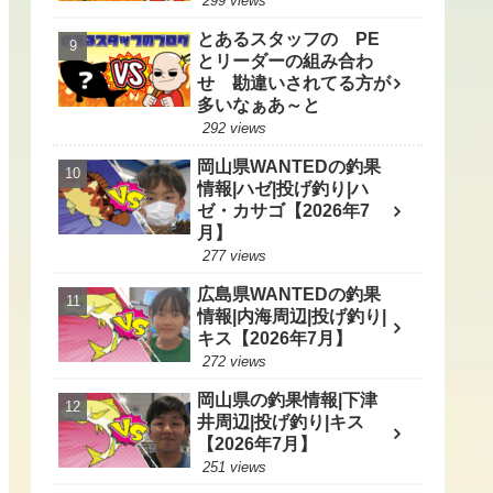
299 views
とあるスタッフの PE
とリーダーの組み合わ
せ 勘違いされてる方が
多いなぁあ～と
292 views
岡山県WANTEDの釣果
情報|ハゼ|投げ釣り|ハ
ゼ・カサゴ【2026年7
月】
277 views
広島県WANTEDの釣果
情報|内海周辺|投げ釣り|
キス【2026年7月】
272 views
岡山県の釣果情報|下津
井周辺|投げ釣り|キス
【2026年7月】
251 views