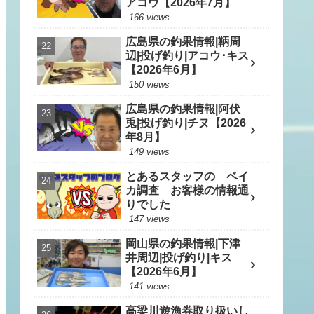
アコウ【2026年7月】
166 views
広島県の釣果情報|鞆周
辺|投げ釣り|アコウ･キス
【2026年6月】
150 views
広島県の釣果情報|阿伏
兎|投げ釣り|チヌ【2026
年8月】
149 views
とあるスタッフの ベイ
カ調査 お客様の情報通
りでした
147 views
岡山県の釣果情報|下津
井周辺|投げ釣り|キス
【2026年6月】
141 views
高梁川遊漁券取り扱いし