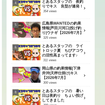
とあるスタッフの 夜釣
りでキス 良型が連発！
354 views
広島県WANTEDの釣果
情報|芦田川河口|投げ釣
り|ウナギ【2026年7月】
325 views
とあるスタッフの ライ
トロック夏 ちびアコウ
の活性高まってます♪
311 views
岡山県の釣果情報|下津
井沖|天秤仕掛け|キス
【2026年7月】
300 views
とあるスタッフの 暑い
日は夜釣り ちょい投げ
してきました