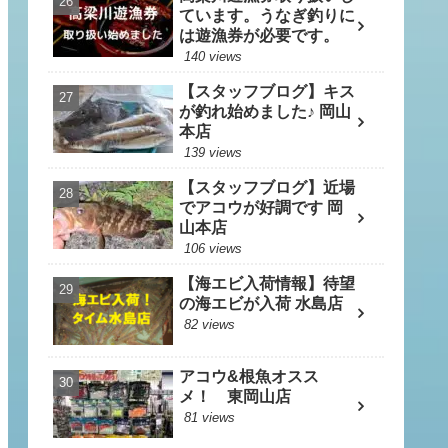
ています。うなぎ釣りに
は遊漁券が必要です。
140 views
【スタッフブログ】キス
が釣れ始めました♪ 岡山
本店
139 views
【スタッフブログ】近場
でアコウが好調です 岡
山本店
106 views
【海エビ入荷情報】待望
の海エビが入荷 水島店
82 views
アコウ&根魚オスス
メ！ 東岡山店
81 views