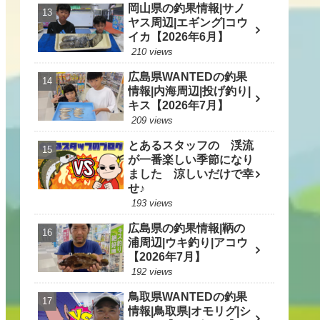
岡山県の釣果情報|サノ
ヤス周辺|エギング|コウ
イカ【2026年6月】
210 views
広島県WANTEDの釣果
情報|内海周辺|投げ釣り|
キス【2026年7月】
209 views
とあるスタッフの 渓流
が一番楽しい季節になり
ました 涼しいだけで幸
せ♪
193 views
広島県の釣果情報|鞆の
浦周辺|ウキ釣り|アコウ
【2026年7月】
192 views
鳥取県WANTEDの釣果
情報|鳥取県|オモリグ|シ