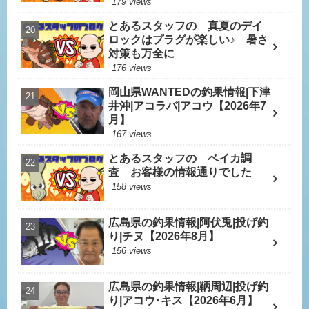
179 views
とあるスタッフの 真夏のデイ
ロックはプラグが楽しい♪ 暑さ
対策も万全に
176 views
岡山県WANTEDの釣果情報|下津
井沖|アコラバ|アコウ【2026年7
月】
167 views
とあるスタッフの ベイカ調
査 お客様の情報通りでした
158 views
広島県の釣果情報|阿伏兎|投げ釣
り|チヌ【2026年8月】
156 views
広島県の釣果情報|鞆周辺|投げ釣
り|アコウ･キス【2026年6月】