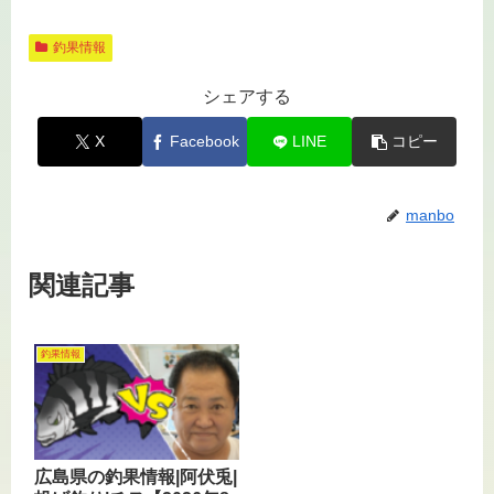
釣果情報
シェアする
X
Facebook
LINE
コピー
manbo
関連記事
釣果情報
広島県の釣果情報|阿伏兎|