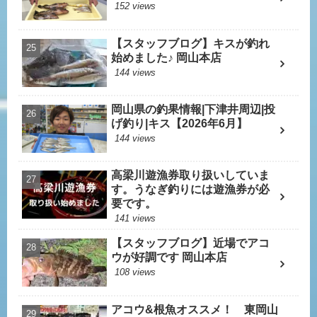
152 views
【スタッフブログ】キスが釣れ
始めました♪ 岡山本店
144 views
岡山県の釣果情報|下津井周辺|投
げ釣り|キス【2026年6月】
144 views
高梁川遊漁券取り扱いしていま
す。うなぎ釣りには遊漁券が必
要です。
141 views
【スタッフブログ】近場でアコ
ウが好調です 岡山本店
108 views
アコウ&根魚オススメ！ 東岡山