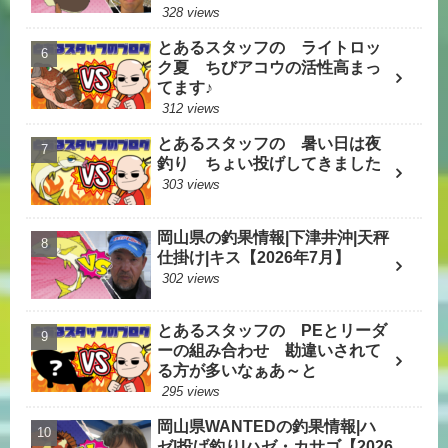
328 views
とあるスタッフの ライトロッ
ク夏 ちびアコウの活性高まっ
てます♪
312 views
とあるスタッフの 暑い日は夜
釣り ちょい投げしてきました
303 views
岡山県の釣果情報|下津井沖|天秤
仕掛け|キス【2026年7月】
302 views
とあるスタッフの PEとリーダ
ーの組み合わせ 勘違いされて
る方が多いなぁあ～と
295 views
岡山県WANTEDの釣果情報|ハ
ゼ|投げ釣り|ハゼ・カサゴ【2026