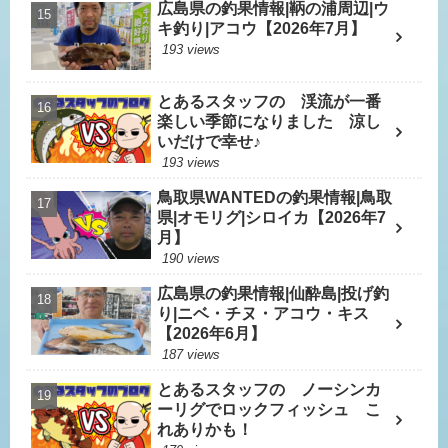
広島県の釣果情報|鞆の浦周辺|ウ
キ釣り|アコウ【2026年7月】
193 views
とあるスタッフの 渓流が一番
楽しい季節になりました 涼し
いだけで幸せ♪
193 views
鳥取県WANTEDの釣果情報|鳥取
県|オモリグ|シロイカ【2026年7
月】
190 views
広島県の釣果情報|仙酔島|投げ釣
り|ニベ・チヌ・アコウ・キス
【2026年6月】
187 views
とあるスタッフの ノーシンカ
ーリグでロックフィッシュ こ
れありかも！