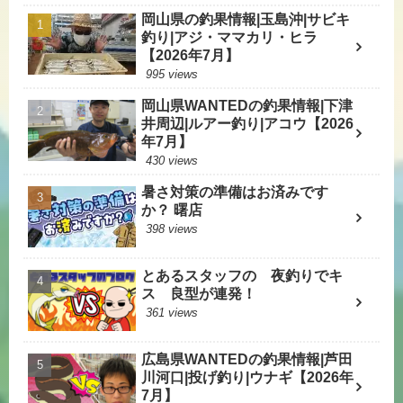
岡山県の釣果情報|玉島沖|サビキ
釣り|アジ・ママカリ・ヒラ
【2026年7月】
995 views
岡山県WANTEDの釣果情報|下津
井周辺|ルアー釣り|アコウ【2026
年7月】
430 views
暑さ対策の準備はお済みです
か？ 曙店
398 views
とあるスタッフの 夜釣りでキ
ス 良型が連発！
361 views
広島県WANTEDの釣果情報|芦田
川河口|投げ釣り|ウナギ【2026年
7月】