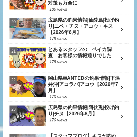
対策も万全に
180 views
広島県の釣果情報|仙酔島|投げ釣
り|ニベ・チヌ・アコウ・キス
【2026年6月】
179 views
とあるスタッフの ベイカ調
査 お客様の情報通りでした
178 views
岡山県WANTEDの釣果情報|下津
井沖|アコラバ|アコウ【2026年7
月】
170 views
広島県の釣果情報|阿伏兎|投げ釣
り|チヌ【2026年8月】
170 views
【スタッフブログ】キスが釣れ