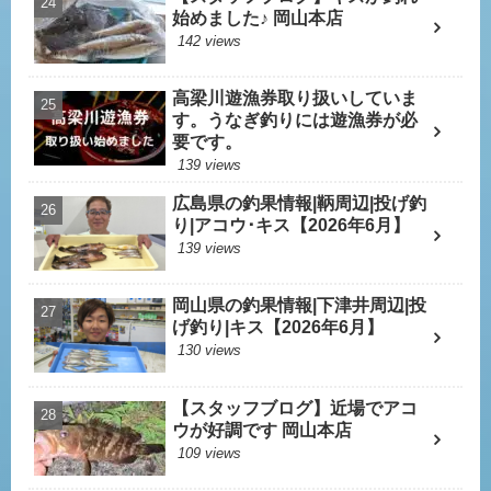
始めました♪ 岡山本店
142 views
高梁川遊漁券取り扱いしていま
す。うなぎ釣りには遊漁券が必
要です。
139 views
広島県の釣果情報|鞆周辺|投げ釣
り|アコウ･キス【2026年6月】
139 views
岡山県の釣果情報|下津井周辺|投
げ釣り|キス【2026年6月】
130 views
【スタッフブログ】近場でアコ
ウが好調です 岡山本店
109 views