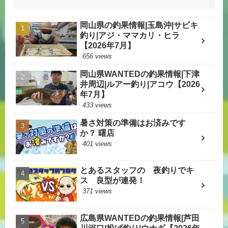
岡山県の釣果情報|玉島沖|サビキ
釣り|アジ・ママカリ・ヒラ
【2026年7月】
656 views
岡山県WANTEDの釣果情報|下津
井周辺|ルアー釣り|アコウ【2026
年7月】
433 views
暑さ対策の準備はお済みです
か？ 曙店
401 views
とあるスタッフの 夜釣りでキ
ス 良型が連発！
371 views
広島県WANTEDの釣果情報|芦田