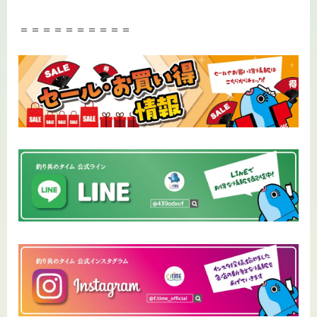
＝＝＝＝＝＝＝＝＝＝