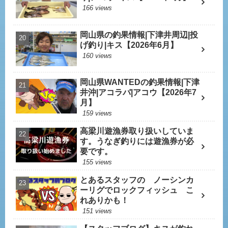
166 views
岡山県の釣果情報|下津井周辺|投
げ釣り|キス【2026年6月】
160 views
岡山県WANTEDの釣果情報|下津
井沖|アコラバ|アコウ【2026年7
月】
159 views
高梁川遊漁券取り扱いしていま
す。うなぎ釣りには遊漁券が必
要です。
155 views
とあるスタッフの ノーシンカ
ーリグでロックフィッシュ こ
れありかも！
151 views