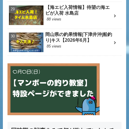
【海エビ入荷情報】待望の海エ
ビが入荷 水島店
88 views
岡山県の釣果情報|下津井沖|船釣
り|キス【2026年6月】
85 views