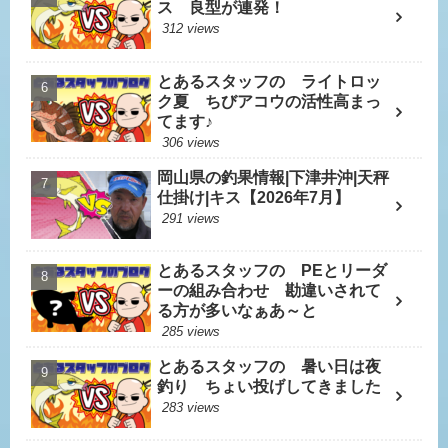
ス 良型が連発！
312 views
とあるスタッフの ライトロッ
ク夏 ちびアコウの活性高まっ
てます♪
306 views
岡山県の釣果情報|下津井沖|天秤
仕掛け|キス【2026年7月】
291 views
とあるスタッフの PEとリーダ
ーの組み合わせ 勘違いされて
る方が多いなぁあ～と
285 views
とあるスタッフの 暑い日は夜
釣り ちょい投げしてきました
283 views