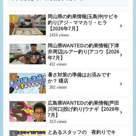
岡山県の釣果情報|玉島沖|サビキ
釣り|アジ・ママカリ・ヒラ
【2026年7月】
1416 views
岡山県WANTEDの釣果情報|下津
井周辺|ルアー釣り|アコウ【2026
年7月】
411 views
暑さ対策の準備はお済みです
か？ 曙店
391 views
広島県WANTEDの釣果情報|芦田
川河口|投げ釣り|ウナギ【2026年
7月】
313 views
とあるスタッフの 夜釣りでキ