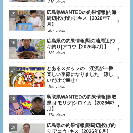
210 views
広島県WANTEDの釣果情報|内海
周辺|投げ釣り|キス【2026年7
月】
207 views
広島県の釣果情報|鞆の浦周辺|ウ
キ釣り|アコウ【2026年7月】
189 views
とあるスタッフの 渓流が一番
楽しい季節になりました 涼し
いだけで幸せ♪
186 views
鳥取県WANTEDの釣果情報|鳥取
県|オモリグ|シロイカ【2026年7
月】
174 views
広島県の釣果情報|鞆周辺|投げ釣
り|アコウ･キス【2026年6月】