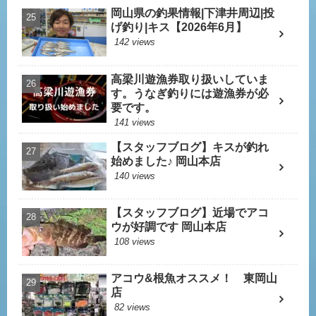
岡山県の釣果情報|下津井周辺|投
げ釣り|キス【2026年6月】
142 views
高梁川遊漁券取り扱いしていま
す。うなぎ釣りには遊漁券が必
要です。
141 views
【スタッフブログ】キスが釣れ
始めました♪ 岡山本店
140 views
【スタッフブログ】近場でアコ
ウが好調です 岡山本店
108 views
アコウ&根魚オススメ！ 東岡山
店
82 views