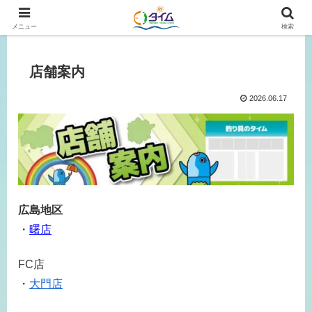
広島、岡山の釣り情報はタイムにおまかせ！
メニュー
検索
店舗案内
2026.06.17
広島地区
・
曙店
FC店
・
大門店