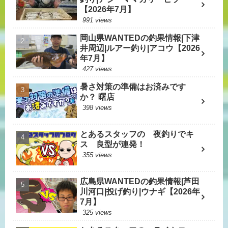
【2026年7月】
991 views
岡山県WANTEDの釣果情報|下津
井周辺|ルアー釣り|アコウ【2026
年7月】
427 views
暑さ対策の準備はお済みです
か？ 曙店
398 views
とあるスタッフの 夜釣りでキ
ス 良型が連発！
355 views
広島県WANTEDの釣果情報|芦田
川河口|投げ釣り|ウナギ【2026年
7月】
325 views