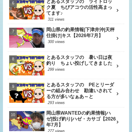
とあるスタッフの ライトロッ
ク夏 ちびアコウの活性高まっ
てます♪
311 views
岡山県の釣果情報|下津井沖|天秤
仕掛け|キス【2026年7月】
300 views
とあるスタッフの 暑い日は夜
釣り ちょい投げしてきました
299 views
とあるスタッフの PEとリーダ
ーの組み合わせ 勘違いされて
る方が多いなぁあ～と
293 views
岡山県WANTEDの釣果情報|ハ
ゼ|投げ釣り|ハゼ・カサゴ【2026
年7月】
277 views