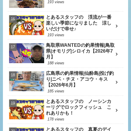
193 views
とあるスタッフの 渓流が一番
楽しい季節になりました 涼し
いだけで幸せ♪
193 views
鳥取県WANTEDの釣果情報|鳥取
県|オモリグ|シロイカ【2026年7
月】
188 views
広島県の釣果情報|仙酔島|投げ釣
り|ニベ・チヌ・アコウ・キス
【2026年6月】
185 views
とあるスタッフの ノーシンカ
ーリグでロックフィッシュ こ
れありかも！
178 views
とあるスタッフの 真夏のデイ