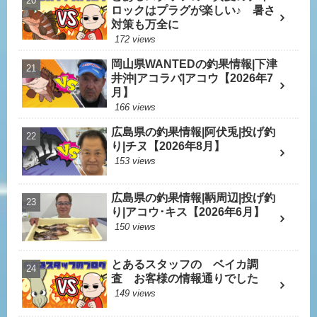
ロックはプラグが楽しい♪ 暑さ
対策も万全に
172 views
岡山県WANTEDの釣果情報|下津
井沖|アコラバ|アコウ【2026年7
月】
166 views
広島県の釣果情報|阿伏兎|投げ釣
り|チヌ【2026年8月】
153 views
広島県の釣果情報|鞆周辺|投げ釣
り|アコウ･キス【2026年6月】
150 views
とあるスタッフの ベイカ調
査 お客様の情報通りでした
149 views