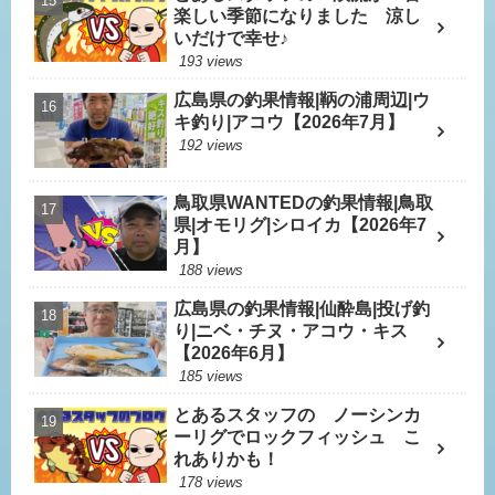
楽しい季節になりました 涼し
いだけで幸せ♪
193 views
広島県の釣果情報|鞆の浦周辺|ウ
キ釣り|アコウ【2026年7月】
192 views
鳥取県WANTEDの釣果情報|鳥取
県|オモリグ|シロイカ【2026年7
月】
188 views
広島県の釣果情報|仙酔島|投げ釣
り|ニベ・チヌ・アコウ・キス
【2026年6月】
185 views
とあるスタッフの ノーシンカ
ーリグでロックフィッシュ こ
れありかも！
178 views