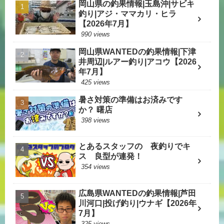
岡山県の釣果情報|玉島沖|サビキ
釣り|アジ・ママカリ・ヒラ
【2026年7月】
990 views
岡山県WANTEDの釣果情報|下津
井周辺|ルアー釣り|アコウ【2026
年7月】
425 views
暑さ対策の準備はお済みです
か？ 曙店
398 views
とあるスタッフの 夜釣りでキ
ス 良型が連発！
354 views
広島県WANTEDの釣果情報|芦田
川河口|投げ釣り|ウナギ【2026年
7月】
325 views