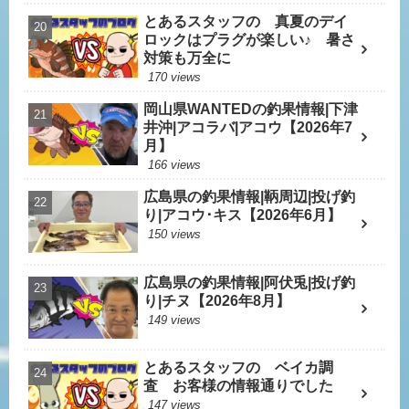
とあるスタッフの 真夏のデイ
ロックはプラグが楽しい♪ 暑さ
対策も万全に
170 views
岡山県WANTEDの釣果情報|下津
井沖|アコラバ|アコウ【2026年7
月】
166 views
広島県の釣果情報|鞆周辺|投げ釣
り|アコウ･キス【2026年6月】
150 views
広島県の釣果情報|阿伏兎|投げ釣
り|チヌ【2026年8月】
149 views
とあるスタッフの ベイカ調
査 お客様の情報通りでした
147 views