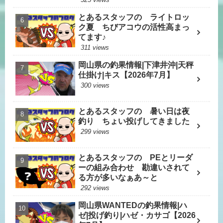
とあるスタッフの ライトロッ
ク夏 ちびアコウの活性高まっ
てます♪
311 views
岡山県の釣果情報|下津井沖|天秤
仕掛け|キス【2026年7月】
300 views
とあるスタッフの 暑い日は夜
釣り ちょい投げしてきました
299 views
とあるスタッフの PEとリーダ
ーの組み合わせ 勘違いされて
る方が多いなぁあ～と
292 views
岡山県WANTEDの釣果情報|ハ
ゼ|投げ釣り|ハゼ・カサゴ【2026