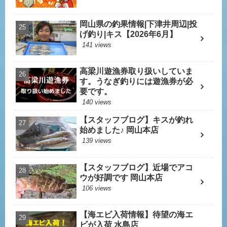
岡山県の釣果情報|下津井周辺|投
げ釣り|キス【2026年6月】
141 views
高梁川遊漁券取り扱いしていま
す。うなぎ釣りには遊漁券が必
要です。
140 views
【スタッフブログ】キスが釣れ
始めました♪ 岡山本店
139 views
【スタッフブログ】近場でアコ
ウが好調です 岡山本店
106 views
【海エビ入荷情報】待望の海エ
ビが入荷 水島店