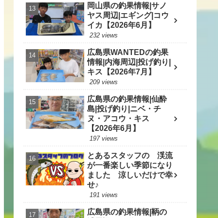
岡山県の釣果情報|サノ
ヤス周辺|エギング|コウ
イカ【2026年6月】
232 views
広島県WANTEDの釣果
情報|内海周辺|投げ釣り|
キス【2026年7月】
209 views
広島県の釣果情報|仙酔
島|投げ釣り|ニベ・チ
ヌ・アコウ・キス
【2026年6月】
197 views
とあるスタッフの 渓流
が一番楽しい季節になり
ました 涼しいだけで幸
せ♪
191 views
広島県の釣果情報|鞆の