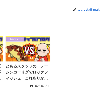
toarustaff maki
とあるスタッフ
夏
とあるスタッフの ノー
が
シンカーリグでロックフ
全
ィッシュ これありか
も！
01
2026.07.31