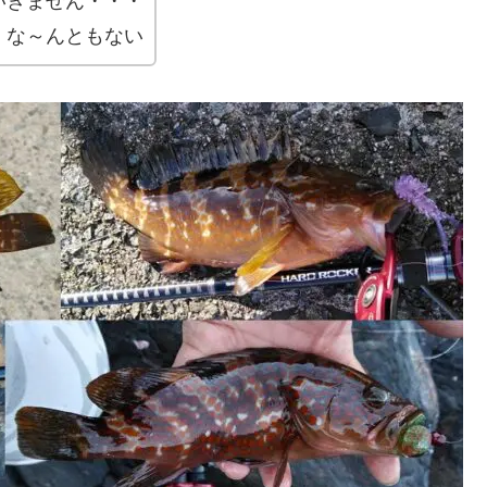
いきません・・・
、な～んともない