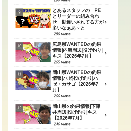
290 views
とあるスタッフの PE
とリーダーの組み合わ
せ 勘違いされてる方が
多いなぁあ～と
289 views
広島県WANTEDの釣果
情報|内海周辺|投げ釣り|
キス【2026年7月】
265 views
岡山県WANTEDの釣果
情報|ハゼ|投げ釣り|ハ
ゼ・カサゴ【2026年7
月】
260 views
岡山県の釣果情報|下津
井周辺|投げ釣り|キス
【2026年7月】
246 views