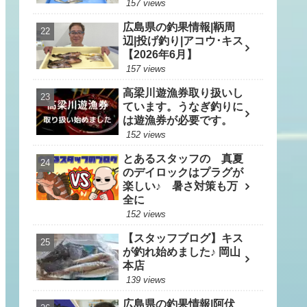
157 views
広島県の釣果情報|鞆周
辺|投げ釣り|アコウ･キス
【2026年6月】
157 views
高梁川遊漁券取り扱いし
ています。うなぎ釣りに
は遊漁券が必要です。
152 views
とあるスタッフの 真夏
のデイロックはプラグが
楽しい♪ 暑さ対策も万
全に
152 views
【スタッフブログ】キス
が釣れ始めました♪ 岡山
本店
139 views
広島県の釣果情報|阿伏