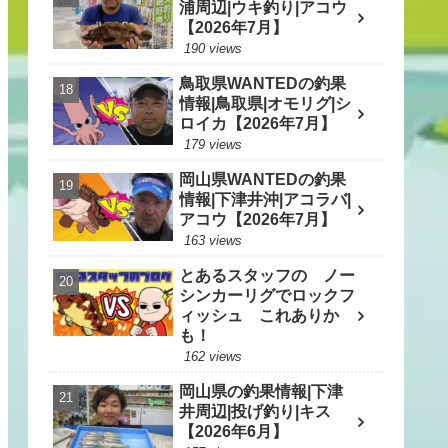
浦周辺|ウキ釣り|アコウ
【2026年7月】
190 views
鳥取県WANTEDの釣果
情報|鳥取県|オモリグ|シ
ロイカ【2026年7月】
179 views
岡山県WANTEDの釣果
情報|下津井沖|アコラバ|
アコウ【2026年7月】
163 views
とあるスタッフの ノー
シンカーリグでロックフ
ィッシュ これありか
も！
162 views
岡山県の釣果情報|下津
井周辺|投げ釣り|キス
【2026年6月】