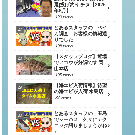
兎|投げ釣り|チヌ【2026
年8月】
123 views
とあるスタッフの ベイ
カ調査 お客様の情報通
りでした
108 views
【スタッフブログ】近場
でアコウが好調です 岡
山本店
105 views
【海エビ入荷情報】待望
の海エビが入荷 水島店
87 views
とあるスタッフの 玉島
でシーバス 久々にテク
ニック語りましょうかね
♪