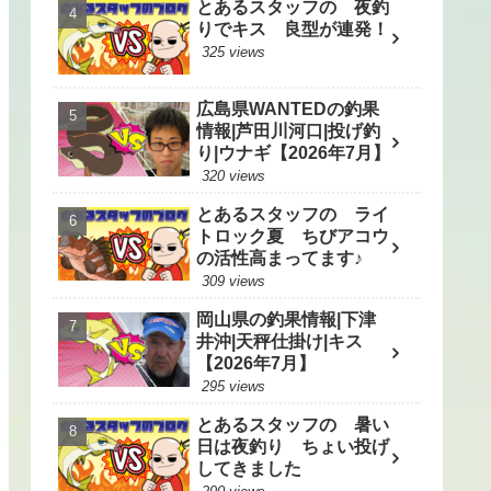
とあるスタッフの 夜釣
りでキス 良型が連発！
325 views
広島県WANTEDの釣果
情報|芦田川河口|投げ釣
り|ウナギ【2026年7月】
320 views
とあるスタッフの ライ
トロック夏 ちびアコウ
の活性高まってます♪
309 views
岡山県の釣果情報|下津
井沖|天秤仕掛け|キス
【2026年7月】
295 views
とあるスタッフの 暑い
日は夜釣り ちょい投げ
してきました