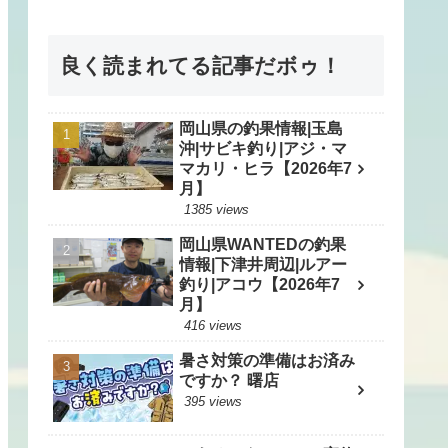
良く読まれてる記事だボゥ！
岡山県の釣果情報|玉島
沖|サビキ釣り|アジ・マ
マカリ・ヒラ【2026年7
月】
1385 views
岡山県WANTEDの釣果
情報|下津井周辺|ルアー
釣り|アコウ【2026年7
月】
416 views
暑さ対策の準備はお済み
ですか？ 曙店
395 views