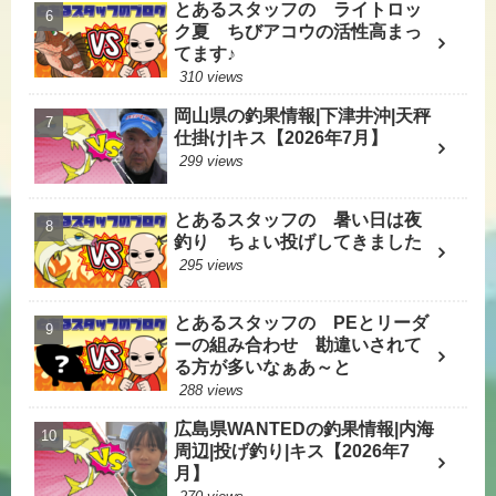
とあるスタッフの ライトロッ
ク夏 ちびアコウの活性高まっ
てます♪
310 views
岡山県の釣果情報|下津井沖|天秤
仕掛け|キス【2026年7月】
299 views
とあるスタッフの 暑い日は夜
釣り ちょい投げしてきました
295 views
とあるスタッフの PEとリーダ
ーの組み合わせ 勘違いされて
る方が多いなぁあ～と
288 views
広島県WANTEDの釣果情報|内海
周辺|投げ釣り|キス【2026年7
月】