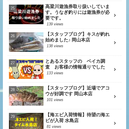
高梁川遊漁券取り扱いしていま
す。うなぎ釣りには遊漁券が必
要です。
139 views
【スタッフブログ】キスが釣れ
始めました♪ 岡山本店
138 views
とあるスタッフの ベイカ調
査 お客様の情報通りでした
133 views
【スタッフブログ】近場でアコ
ウが好調です 岡山本店
101 views
【海エビ入荷情報】待望の海エ
ビが入荷 水島店
81 views