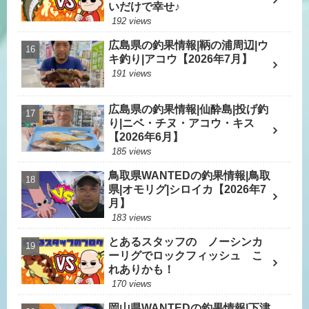
いだけで幸せ♪
192 views
広島県の釣果情報|鞆の浦周辺|ウ
キ釣り|アコウ【2026年7月】
191 views
広島県の釣果情報|仙酔島|投げ釣
り|ニベ・チヌ・アコウ・キス
【2026年6月】
185 views
鳥取県WANTEDの釣果情報|鳥取
県|オモリグ|シロイカ【2026年7
月】
183 views
とあるスタッフの ノーシンカ
ーリグでロックフィッシュ こ
れありかも！
170 views
岡山県WANTEDの釣果情報|下津