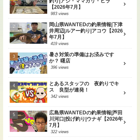
釣り|アジ・ママカリ・ヒラ
【2026年7月】
983 views
岡山県WANTEDの釣果情報|下津
井周辺|ルアー釣り|アコウ【2026
年7月】
419 views
暑さ対策の準備はお済みです
か？ 曙店
396 views
とあるスタッフの 夜釣りでキ
ス 良型が連発！
342 views
広島県WANTEDの釣果情報|芦田
川河口|投げ釣り|ウナギ【2026年
7月】
322 views