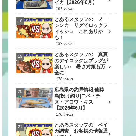
イカ【2026年6月】
191 views
とあるスタッフの ノー
シンカーリグでロックフ
ィッシュ これありか
も！
183 views
とあるスタッフの 真夏
のデイロックはプラグが
楽しい♪ 暑さ対策も万
全に
178 views
広島県の釣果情報|仙酔
島|投げ釣り|ニベ・チ
ヌ・アコウ・キス
【2026年6月】
176 views
とあるスタッフの ベイ
カ調査 お客様の情報通