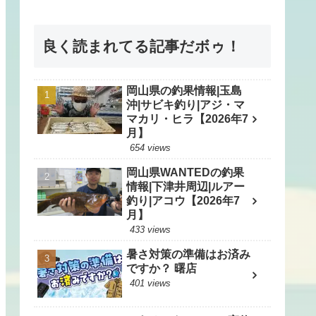
良く読まれてる記事だボゥ！
岡山県の釣果情報|玉島
沖|サビキ釣り|アジ・マ
マカリ・ヒラ【2026年7
月】
654 views
岡山県WANTEDの釣果
情報|下津井周辺|ルアー
釣り|アコウ【2026年7
月】
433 views
暑さ対策の準備はお済み
ですか？ 曙店
401 views