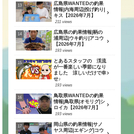
広島県WANTEDの釣果
情報|内海周辺|投げ釣り|
キス【2026年7月】
211 views
広島県の釣果情報|鞆の
浦周辺|ウキ釣り|アコウ
【2026年7月】
193 views
とあるスタッフの 渓流
が一番楽しい季節になり
ました 涼しいだけで幸
せ♪
193 views
鳥取県WANTEDの釣果
情報|鳥取県|オモリグ|シ
ロイカ【2026年7月】
193 views
岡山県の釣果情報|サノ
ヤス周辺|エギング|コウ