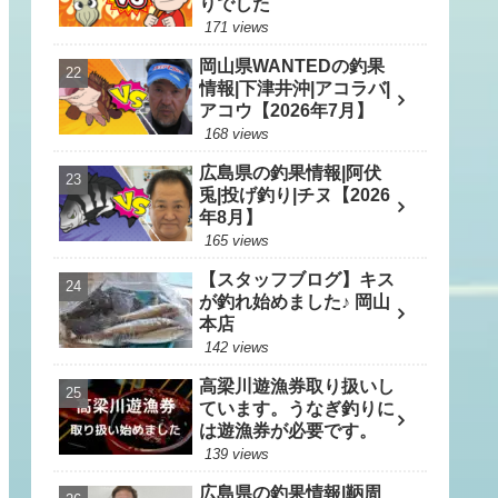
りでした
171 views
岡山県WANTEDの釣果
情報|下津井沖|アコラバ|
アコウ【2026年7月】
168 views
広島県の釣果情報|阿伏
兎|投げ釣り|チヌ【2026
年8月】
165 views
【スタッフブログ】キス
が釣れ始めました♪ 岡山
本店
142 views
高梁川遊漁券取り扱いし
ています。うなぎ釣りに
は遊漁券が必要です。
139 views
広島県の釣果情報|鞆周