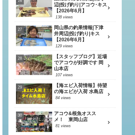
辺|投げ釣り|アコウ･キス
【2026年6月】
138 views
岡山県の釣果情報|下津
井周辺|投げ釣り|キス
【2026年6月】
129 views
【スタッフブログ】近場
でアコウが好調です 岡
山本店
107 views
【海エビ入荷情報】待望
の海エビが入荷 水島店
84 views
アコウ&根魚オスス
メ！ 東岡山店
81 views