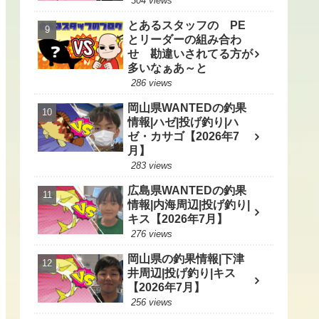
304 views
とあるスタッフの PE
とリーダーの組み合わ
せ 勘違いされてる方が
多いなぁあ～と
286 views
岡山県WANTEDの釣果
情報|ハゼ|投げ釣り|ハ
ゼ・カサゴ【2026年7
月】
283 views
広島県WANTEDの釣果
情報|内海周辺|投げ釣り|
キス【2026年7月】
276 views
岡山県の釣果情報|下津
井周辺|投げ釣り|キス
【2026年7月】
256 views