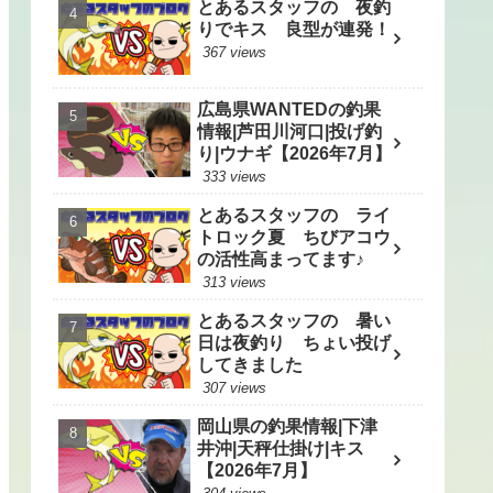
とあるスタッフの 夜釣
りでキス 良型が連発！
367 views
広島県WANTEDの釣果
情報|芦田川河口|投げ釣
り|ウナギ【2026年7月】
333 views
とあるスタッフの ライ
トロック夏 ちびアコウ
の活性高まってます♪
313 views
とあるスタッフの 暑い
日は夜釣り ちょい投げ
してきました
307 views
岡山県の釣果情報|下津
井沖|天秤仕掛け|キス
【2026年7月】