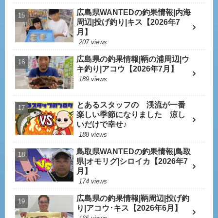
広島県WANTEDの釣果情報|内海
周辺|投げ釣り|キス【2026年7
月】
207 views
広島県の釣果情報|鞆の浦周辺|ウ
キ釣り|アコウ【2026年7月】
189 views
とあるスタッフの 渓流が一番
楽しい季節になりました 涼し
いだけで幸せ♪
188 views
鳥取県WANTEDの釣果情報|鳥取
県|オモリグ|シロイカ【2026年7
月】
174 views
広島県の釣果情報|鞆周辺|投げ釣
り|アコウ･キス【2026年6月】