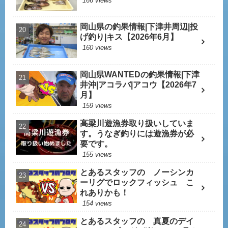
166 views
岡山県の釣果情報|下津井周辺|投
げ釣り|キス【2026年6月】
160 views
岡山県WANTEDの釣果情報|下津
井沖|アコラバ|アコウ【2026年7
月】
159 views
高梁川遊漁券取り扱いしていま
す。うなぎ釣りには遊漁券が必
要です。
155 views
とあるスタッフの ノーシンカ
ーリグでロックフィッシュ こ
れありかも！
154 views
とあるスタッフの 真夏のデイ