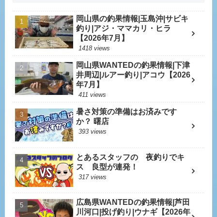
岡山県の釣果情報|玉島沖|サビキ
釣り|アジ・ママカリ・ヒラ
【2026年7月】
1418 views
岡山県WANTEDの釣果情報|下津
井周辺|ルアー釣り|アコウ【2026
年7月】
411 views
暑さ対策の準備はお済みです
か？ 曙店
393 views
とあるスタッフの 夜釣りでキ
ス 良型が連発！
317 views
広島県WANTEDの釣果情報|芦田
川河口|投げ釣り|ウナギ【2026年