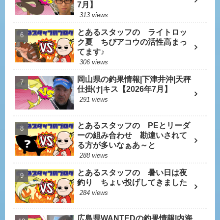
7月】
313 views
とあるスタッフの ライトロッ
ク夏 ちびアコウの活性高まっ
てます♪
306 views
岡山県の釣果情報|下津井沖|天秤
仕掛け|キス【2026年7月】
291 views
とあるスタッフの PEとリーダ
ーの組み合わせ 勘違いされて
る方が多いなぁあ～と
288 views
とあるスタッフの 暑い日は夜
釣り ちょい投げしてきました
284 views
広島県WANTEDの釣果情報|内海