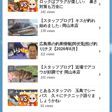
ロックはプラグが楽しい♪ 暑さ
対策も万全に
141 views
【スタッフブログ】キスが釣れ
始めました♪ 岡山本店
139 views
広島県の釣果情報|阿伏兎|投げ釣
り|チヌ【2026年8月】
111 views
【スタッフブログ】近場でアコ
ウが好調です 岡山本店
101 views
とあるスタッフの 玉島でシー
バス 久々にテクニック語りま
しょうかね♪
91 views