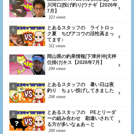
川河口|投げ釣り|ウナギ【2026年
7月】
323 views
とあるスタッフの ライトロッ
ク夏 ちびアコウの活性高まっ
てます♪
311 views
岡山県の釣果情報|下津井沖|天秤
仕掛け|キス【2026年7月】
299 views
とあるスタッフの 暑い日は夜
釣り ちょい投げしてきました
298 views
とあるスタッフの PEとリーダ
ーの組み合わせ 勘違いされて
る方が多いなぁあ～と
289 views