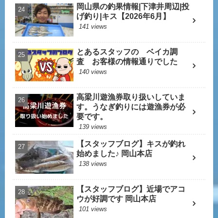
岡山県の釣果情報|下津井周辺|投
げ釣り|キス【2026年6月】
141 views
とあるスタッフの ベイカ調
査 お客様の情報通りでした
140 views
高梁川遊漁券取り扱いしていま
す。うなぎ釣りには遊漁券が必
要です。
139 views
【スタッフブログ】キスが釣れ
始めました♪ 岡山本店
138 views
【スタッフブログ】近場でアコ
ウが好調です 岡山本店
101 views