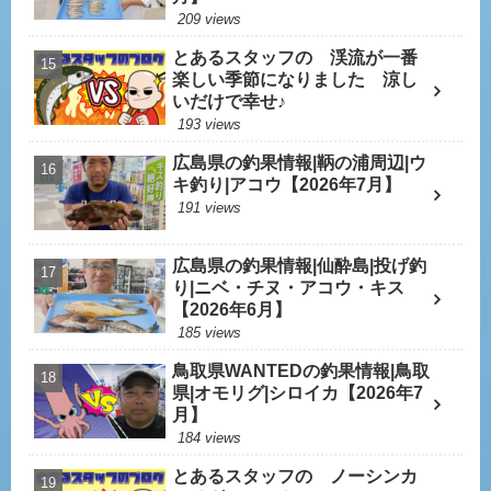
209 views
とあるスタッフの 渓流が一番
楽しい季節になりました 涼し
いだけで幸せ♪
193 views
広島県の釣果情報|鞆の浦周辺|ウ
キ釣り|アコウ【2026年7月】
191 views
広島県の釣果情報|仙酔島|投げ釣
り|ニベ・チヌ・アコウ・キス
【2026年6月】
185 views
鳥取県WANTEDの釣果情報|鳥取
県|オモリグ|シロイカ【2026年7
月】
184 views
とあるスタッフの ノーシンカ