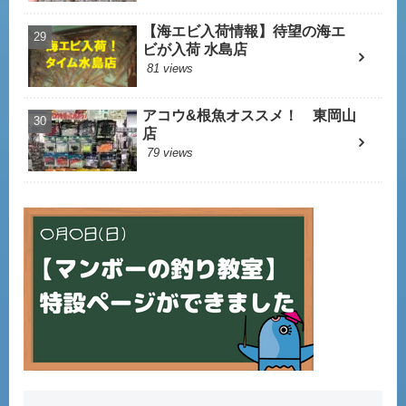
【海エビ入荷情報】待望の海エ
ビが入荷 水島店
81 views
アコウ&根魚オススメ！ 東岡山
店
79 views