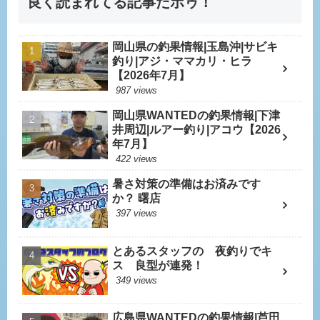
良く読まれてる記事だボゥ！
岡山県の釣果情報|玉島沖|サビキ
釣り|アジ・ママカリ・ヒラ
【2026年7月】
987 views
岡山県WANTEDの釣果情報|下津
井周辺|ルアー釣り|アコウ【2026
年7月】
422 views
暑さ対策の準備はお済みです
か？ 曙店
397 views
とあるスタッフの 夜釣りでキ
ス 良型が連発！
349 views
広島県WANTEDの釣果情報|芦田