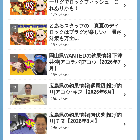
ーリグでロックフィッシュ こ
れありかも！
173 views
とあるスタッフの 真夏のデイ
ロックはプラグが楽しい♪ 暑さ
対策も万全に
167 views
岡山県WANTEDの釣果情報|下津
井沖|アコラバ|アコウ【2026年7
月】
165 views
広島県の釣果情報|鞆周辺|投げ釣
り|アコウ･キス【2026年6月】
150 views
広島県の釣果情報|阿伏兎|投げ釣
り|チヌ【2026年8月】
145 views