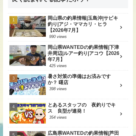
岡山県の釣果情報|玉島沖|サビキ
釣り|アジ・ママカリ・ヒラ
【2026年7月】
990 views
岡山県WANTEDの釣果情報|下津
井周辺|ルアー釣り|アコウ【2026
年7月】
425 views
暑さ対策の準備はお済みです
か？ 曙店
398 views
とあるスタッフの 夜釣りでキ
ス 良型が連発！
354 views
広島県WANTEDの釣果情報|芦田