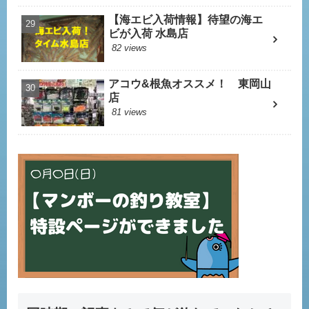
【海エビ入荷情報】待望の海エ
ビが入荷 水島店
82 views
アコウ&根魚オススメ！ 東岡山
店
81 views