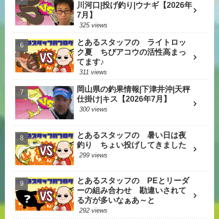
川河口|投げ釣り|ウナギ【2026年
7月】
325 views
とあるスタッフの ライトロッ
ク夏 ちびアコウの活性高まっ
てます♪
311 views
岡山県の釣果情報|下津井沖|天秤
仕掛け|キス【2026年7月】
300 views
とあるスタッフの 暑い日は夜
釣り ちょい投げしてきました
299 views
とあるスタッフの PEとリーダ
ーの組み合わせ 勘違いされて
る方が多いなぁあ～と
292 views