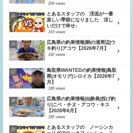
209 views
とあるスタッフの 渓流が一番
楽しい季節になりました 涼し
いだけで幸せ♪
193 views
広島県の釣果情報|鞆の浦周辺|ウ
キ釣り|アコウ【2026年7月】
192 views
鳥取県WANTEDの釣果情報|鳥取
県|オモリグ|シロイカ【2026年7
月】
188 views
広島県の釣果情報|仙酔島|投げ釣
り|ニベ・チヌ・アコウ・キス
【2026年6月】
185 views
とあるスタッフの ノーシンカ