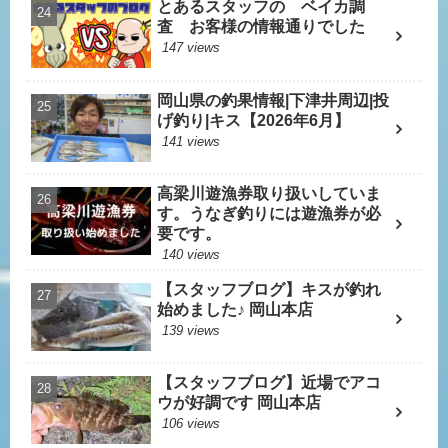
とあるスタッフの ベイカ調
査 お客様の情報通りでした
147 views
岡山県の釣果情報|下津井周辺|投
げ釣り|キス【2026年6月】
141 views
高梁川遊漁券取り扱いしていま
す。うなぎ釣りには遊漁券が必
要です。
140 views
【スタッフブログ】キスが釣れ
始めました♪ 岡山本店
139 views
【スタッフブログ】近場でアコ
ウが好調です 岡山本店
106 views