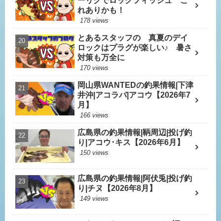
ーリグでロックフィッシュ こ
れありかも！
178 views
とあるスタッフの 真夏のデイ
ロックはプラグが楽しい♪ 暑さ
対策も万全に
170 views
岡山県WANTEDの釣果情報|下津
井沖|アコラバ|アコウ【2026年7
月】
166 views
広島県の釣果情報|鞆周辺|投げ釣
り|アコウ･キス【2026年6月】
150 views
広島県の釣果情報|阿伏兎|投げ釣
り|チヌ【2026年8月】
149 views