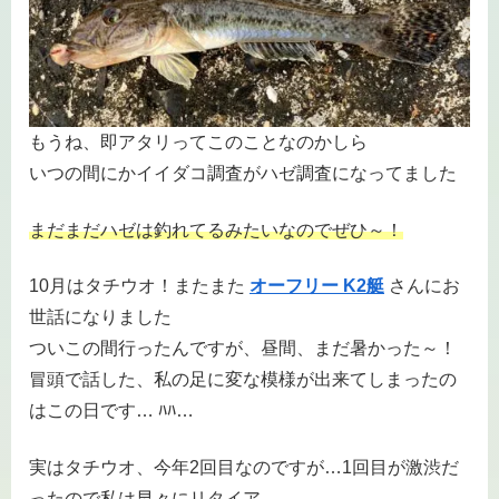
もうね、即アタリってこのことなのかしら
いつの間にかイイダコ調査がハゼ調査になってました
まだまだハゼは釣れてるみたいなのでぜひ～！
10月はタチウオ！またまた
オーフリー K2艇
さんにお
世話になりました
ついこの間行ったんですが、昼間、まだ暑かった～！
冒頭で話した、私の足に変な模様が出来てしまったの
はこの日です… ﾊﾊ…
実はタチウオ、今年2回目なのですが…1回目が激渋だ
ったので私は早々にリタイア