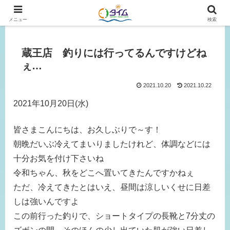
広島、岡山の釣り情報はタイムにおまかせ！
メニュー
検索
蔵王店 釣りには行ってるんですけどね
ぇ…
2021.10.20
2021.10.22
2021年10月20日(水)
皆さまこんにちは、お久しぶりで～す！
朝晩だいぶ冷えてまいりましたけれど、体調などには
十分お気を付け下さいね
令和ちゃん、秋をどこへ置いてきたんですかねぇ
ただ、冷えてきたとはいえ、昼間は涼しいくせに日差
しは強いんですよ
この前行った釣りで、ショートタイプの長靴と7分丈の