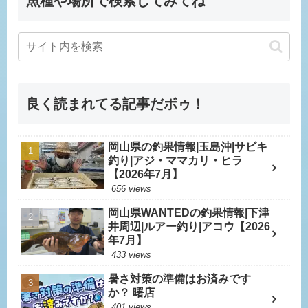
魚種や場所で検索してみてね
良く読まれてる記事だボゥ！
岡山県の釣果情報|玉島沖|サビキ
釣り|アジ・ママカリ・ヒラ
【2026年7月】
656 views
岡山県WANTEDの釣果情報|下津
井周辺|ルアー釣り|アコウ【2026
年7月】
433 views
暑さ対策の準備はお済みです
か？ 曙店
401 views