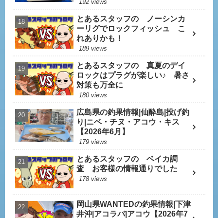
192 views
とあるスタッフの ノーシンカ
ーリグでロックフィッシュ こ
れありかも！
189 views
とあるスタッフの 真夏のデイ
ロックはプラグが楽しい♪ 暑さ
対策も万全に
180 views
広島県の釣果情報|仙酔島|投げ釣
り|ニベ・チヌ・アコウ・キス
【2026年6月】
179 views
とあるスタッフの ベイカ調
査 お客様の情報通りでした
178 views
岡山県WANTEDの釣果情報|下津
井沖|アコラバ|アコウ【2026年7