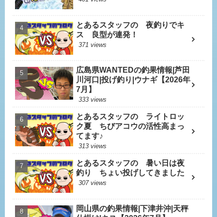
とあるスタッフの 夜釣りでキ
ス 良型が連発！
371 views
広島県WANTEDの釣果情報|芦田
川河口|投げ釣り|ウナギ【2026年
7月】
333 views
とあるスタッフの ライトロッ
ク夏 ちびアコウの活性高まっ
てます♪
313 views
とあるスタッフの 暑い日は夜
釣り ちょい投げしてきました
307 views
岡山県の釣果情報|下津井沖|天秤