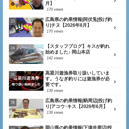
月】
170 views
広島県の釣果情報|阿伏兎|投げ釣
り|チヌ【2026年8月】
170 views
【スタッフブログ】キスが釣れ
始めました♪ 岡山本店
142 views
高梁川遊漁券取り扱いしていま
す。うなぎ釣りには遊漁券が必
要です。
139 views
広島県の釣果情報|鞆周辺|投げ釣
り|アコウ･キス【2026年6月】
139 views
岡山県の釣果情報|下津井周辺|投