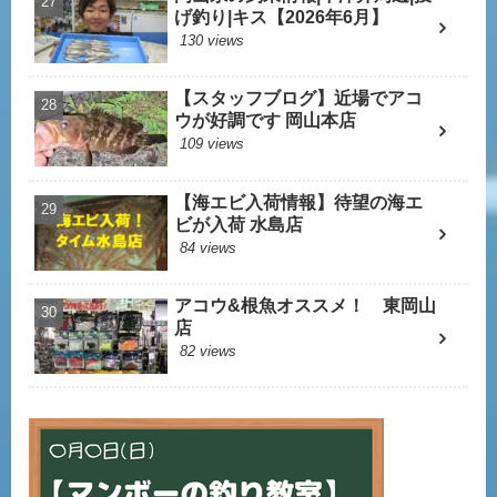
げ釣り|キス【2026年6月】
130 views
【スタッフブログ】近場でアコ
ウが好調です 岡山本店
109 views
【海エビ入荷情報】待望の海エ
ビが入荷 水島店
84 views
アコウ&根魚オススメ！ 東岡山
店
82 views