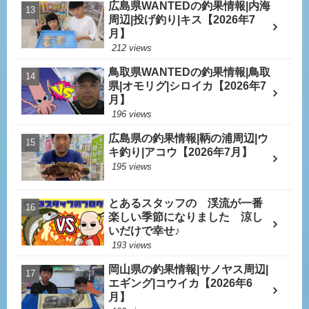
広島県WANTEDの釣果情報|内海
周辺|投げ釣り|キス【2026年7
月】
212 views
鳥取県WANTEDの釣果情報|鳥取
県|オモリグ|シロイカ【2026年7
月】
196 views
広島県の釣果情報|鞆の浦周辺|ウ
キ釣り|アコウ【2026年7月】
195 views
とあるスタッフの 渓流が一番
楽しい季節になりました 涼し
いだけで幸せ♪
193 views
岡山県の釣果情報|サノヤス周辺|
エギング|コウイカ【2026年6
月】