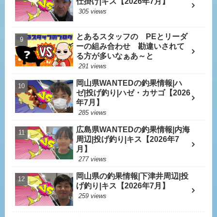
仕掛け|キス【2026年7月】
305 views
とあるスタッフの PEとリーダ
ーの組み合わせ 勘違いされて
る方が多いなぁあ～と
291 views
岡山県WANTEDの釣果情報|ハ
ゼ|投げ釣り|ハゼ・カサゴ【2026
年7月】
285 views
広島県WANTEDの釣果情報|内海
周辺|投げ釣り|キス【2026年7
月】
277 views
岡山県の釣果情報|下津井周辺|投
げ釣り|キス【2026年7月】
259 views