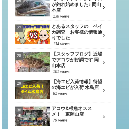
が釣れ始めました♪ 岡山
本店
138 views
とあるスタッフの ベイ
カ調査 お客様の情報通
りでした
134 views
【スタッフブログ】近場
でアコウが好調です 岡
山本店
101 views
【海エビ入荷情報】待望
の海エビが入荷 水島店
81 views
アコウ&根魚オスス
メ！ 東岡山店
79 views