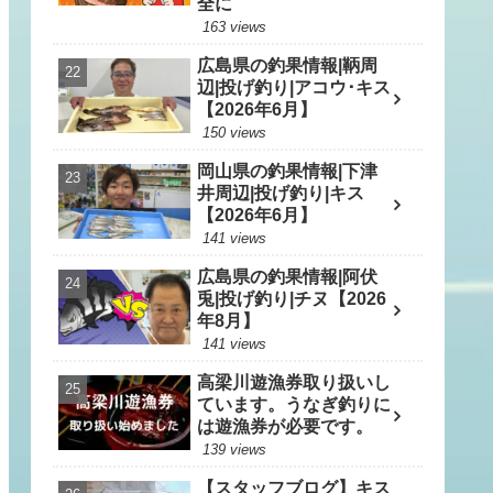
全に
163 views
広島県の釣果情報|鞆周
辺|投げ釣り|アコウ･キス
【2026年6月】
150 views
岡山県の釣果情報|下津
井周辺|投げ釣り|キス
【2026年6月】
141 views
広島県の釣果情報|阿伏
兎|投げ釣り|チヌ【2026
年8月】
141 views
高梁川遊漁券取り扱いし
ています。うなぎ釣りに
は遊漁券が必要です。
139 views
【スタッフブログ】キス