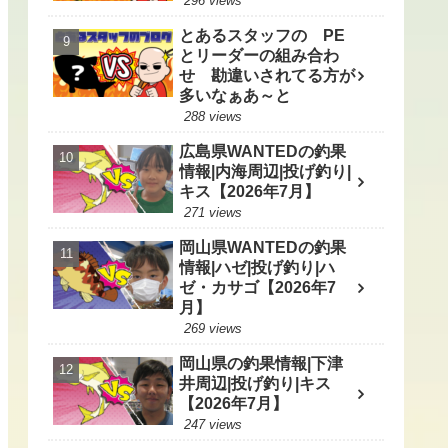
296 views
とあるスタッフの PE
とリーダーの組み合わ
せ 勘違いされてる方が
多いなぁあ～と
288 views
広島県WANTEDの釣果
情報|内海周辺|投げ釣り|
キス【2026年7月】
271 views
岡山県WANTEDの釣果
情報|ハゼ|投げ釣り|ハ
ゼ・カサゴ【2026年7
月】
269 views
岡山県の釣果情報|下津
井周辺|投げ釣り|キス
【2026年7月】
247 views