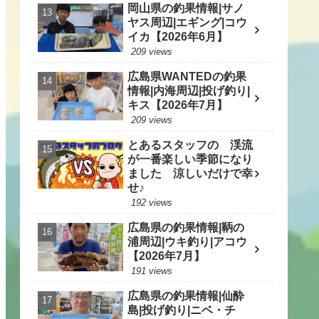
岡山県の釣果情報|サノ
ヤス周辺|エギング|コウ
イカ【2026年6月】
209 views
広島県WANTEDの釣果
情報|内海周辺|投げ釣り|
キス【2026年7月】
209 views
とあるスタッフの 渓流
が一番楽しい季節になり
ました 涼しいだけで幸
せ♪
192 views
広島県の釣果情報|鞆の
浦周辺|ウキ釣り|アコウ
【2026年7月】
191 views
広島県の釣果情報|仙酔
島|投げ釣り|ニベ・チ