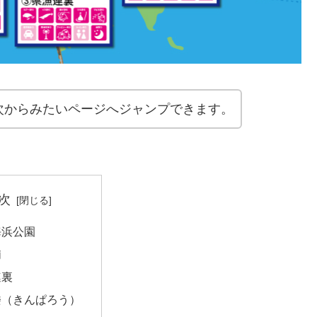
次からみたいページへジャンプできます。
次
海浜公園
浦
連裏
楼（きんぱろう）