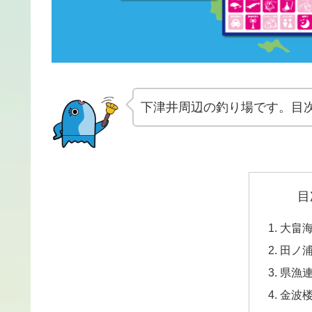
下津井周辺の釣り場です。目
目
大畠
田ノ
県漁
金波