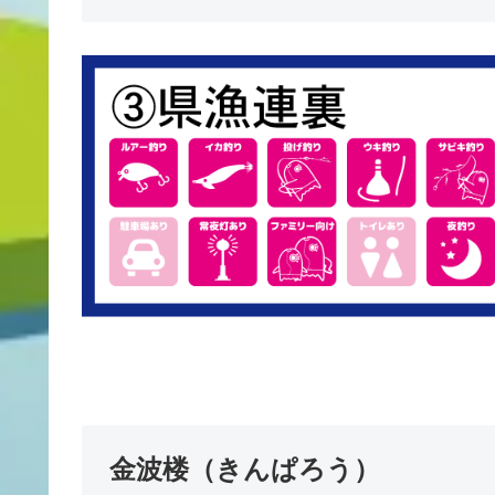
金波楼（きんぱろう）