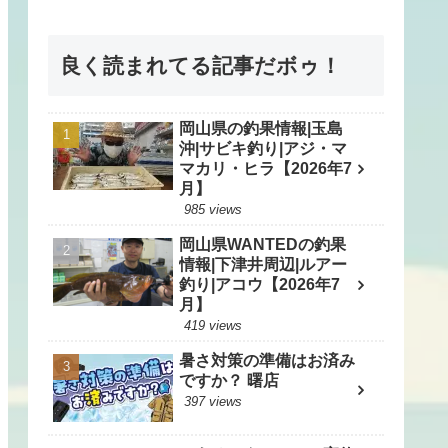
良く読まれてる記事だボゥ！
岡山県の釣果情報|玉島
沖|サビキ釣り|アジ・マ
マカリ・ヒラ【2026年7
月】
985 views
岡山県WANTEDの釣果
情報|下津井周辺|ルアー
釣り|アコウ【2026年7
月】
419 views
暑さ対策の準備はお済み
ですか？ 曙店
397 views