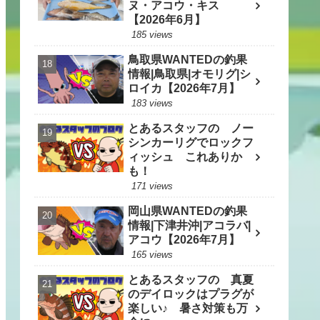
ヌ・アコウ・キス
【2026年6月】
185 views
鳥取県WANTEDの釣果
情報|鳥取県|オモリグ|シ
ロイカ【2026年7月】
183 views
とあるスタッフの ノー
シンカーリグでロックフ
ィッシュ これありか
も！
171 views
岡山県WANTEDの釣果
情報|下津井沖|アコラバ|
アコウ【2026年7月】
165 views
とあるスタッフの 真夏
のデイロックはプラグが
楽しい♪ 暑さ対策も万