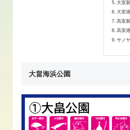
大室
大室
高室
高室
サノ
大畠海浜公園