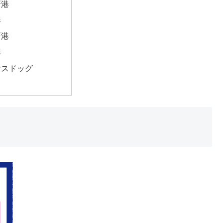
新港
港
新港
港
ヤスドッグ