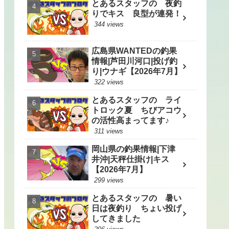
とあるスタッフの 夜釣
りでキス 良型が連発！
344 views
広島県WANTEDの釣果
情報|芦田川河口|投げ釣
り|ウナギ【2026年7月】
322 views
とあるスタッフの ライ
トロック夏 ちびアコウ
の活性高まってます♪
311 views
岡山県の釣果情報|下津
井沖|天秤仕掛け|キス
【2026年7月】
299 views
とあるスタッフの 暑い
日は夜釣り ちょい投げ
してきました