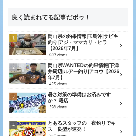
良く読まれてる記事だボゥ！
岡山県の釣果情報|玉島沖|サビキ
釣り|アジ・ママカリ・ヒラ
【2026年7月】
990 views
岡山県WANTEDの釣果情報|下津
井周辺|ルアー釣り|アコウ【2026
年7月】
425 views
暑さ対策の準備はお済みです
か？ 曙店
398 views
とあるスタッフの 夜釣りでキ
ス 良型が連発！
354 views