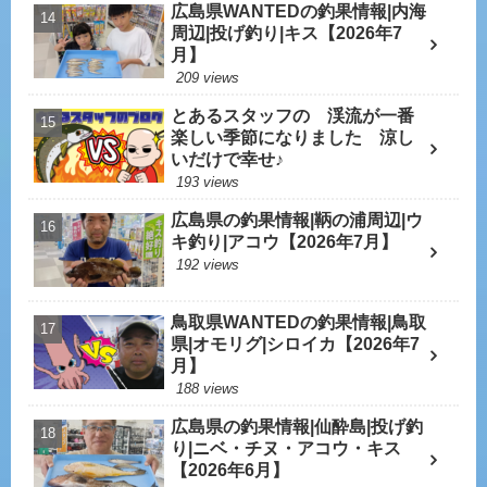
広島県WANTEDの釣果情報|内海
周辺|投げ釣り|キス【2026年7
月】
209 views
とあるスタッフの 渓流が一番
楽しい季節になりました 涼し
いだけで幸せ♪
193 views
広島県の釣果情報|鞆の浦周辺|ウ
キ釣り|アコウ【2026年7月】
192 views
鳥取県WANTEDの釣果情報|鳥取
県|オモリグ|シロイカ【2026年7
月】
188 views
広島県の釣果情報|仙酔島|投げ釣
り|ニベ・チヌ・アコウ・キス
【2026年6月】