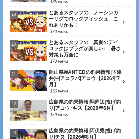
185 views
とあるスタッフの ノーシンカ
ーリグでロックフィッシュ こ
れありかも！
178 views
とあるスタッフの 真夏のデイ
ロックはプラグが楽しい♪ 暑さ
対策も万全に
170 views
岡山県WANTEDの釣果情報|下津
井沖|アコラバ|アコウ【2026年7
月】
166 views
広島県の釣果情報|鞆周辺|投げ釣
り|アコウ･キス【2026年6月】
150 views
広島県の釣果情報|阿伏兎|投げ釣
り|チヌ【2026年8月】