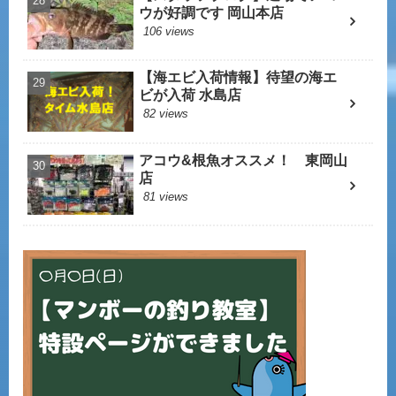
ウが好調です 岡山本店
106 views
【海エビ入荷情報】待望の海エ
ビが入荷 水島店
82 views
アコウ&根魚オススメ！ 東岡山
店
81 views