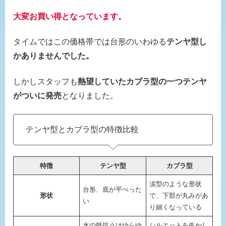
大変お買い得となっています。
タイムではこの価格帯では台形のいわゆる
テンヤ型し
かありませんでした。
しかしスタッフも
熱望していたカブラ型の一つテンヤ
がついに発売
となりました。
テンヤ型とカブラ型の特徴比較
特徴
テンヤ型
カブラ型
涙型のような形状
台形、底が平べった
形状
で、下部が丸みがあ
い
り細くなっている
水の抵抗うけゆらゆ
シルエットを生かし