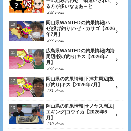
ーの組み合わせ 勘違いされて
る方が多いなぁあ～と
292 views
岡山県WANTEDの釣果情報|ハ
ゼ|投げ釣り|ハゼ・カサゴ【2026
年7月】
277 views
広島県WANTEDの釣果情報|内海
周辺|投げ釣り|キス【2026年7
月】
272 views
岡山県の釣果情報|下津井周辺|投
げ釣り|キス【2026年7月】
251 views
岡山県の釣果情報|サノヤス周辺|
エギング|コウイカ【2026年6
月】
210 views