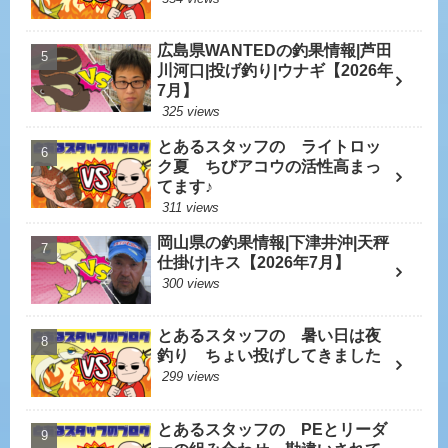
広島県WANTEDの釣果情報|芦田
川河口|投げ釣り|ウナギ【2026年
7月】
325 views
とあるスタッフの ライトロッ
ク夏 ちびアコウの活性高まっ
てます♪
311 views
岡山県の釣果情報|下津井沖|天秤
仕掛け|キス【2026年7月】
300 views
とあるスタッフの 暑い日は夜
釣り ちょい投げしてきました
299 views
とあるスタッフの PEとリーダ