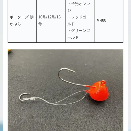
・蛍光オレン
ジ
ボーターズ 鯛
10号/12号/15
・レッドゴー
￥480
かぶら
号
ルド
・グリーンゴ
ールド