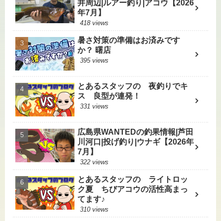
井周辺|ルアー釣り|アコウ【2026
年7月】
418 views
暑さ対策の準備はお済みです
か？ 曙店
395 views
とあるスタッフの 夜釣りでキ
ス 良型が連発！
331 views
広島県WANTEDの釣果情報|芦田
川河口|投げ釣り|ウナギ【2026年
7月】
322 views
とあるスタッフの ライトロッ
ク夏 ちびアコウの活性高まっ
てます♪
310 views