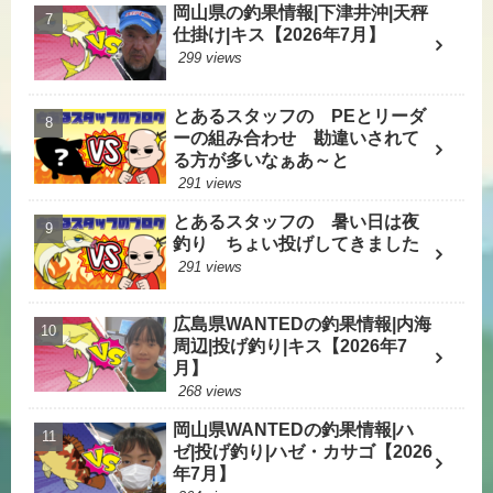
岡山県の釣果情報|下津井沖|天秤
仕掛け|キス【2026年7月】
299 views
とあるスタッフの PEとリーダ
ーの組み合わせ 勘違いされて
る方が多いなぁあ～と
291 views
とあるスタッフの 暑い日は夜
釣り ちょい投げしてきました
291 views
広島県WANTEDの釣果情報|内海
周辺|投げ釣り|キス【2026年7
月】
268 views
岡山県WANTEDの釣果情報|ハ
ゼ|投げ釣り|ハゼ・カサゴ【2026
年7月】