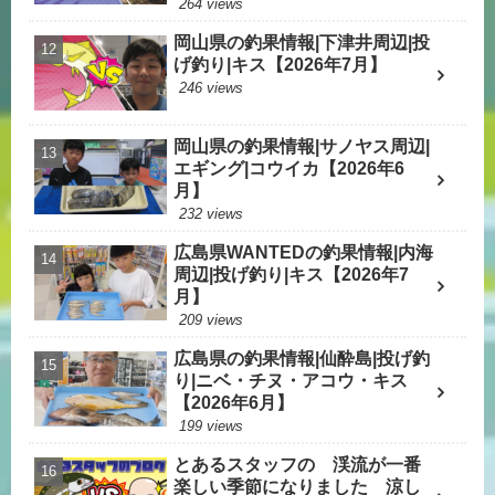
264 views
岡山県の釣果情報|下津井周辺|投
げ釣り|キス【2026年7月】
246 views
岡山県の釣果情報|サノヤス周辺|
エギング|コウイカ【2026年6
月】
232 views
広島県WANTEDの釣果情報|内海
周辺|投げ釣り|キス【2026年7
月】
209 views
広島県の釣果情報|仙酔島|投げ釣
り|ニベ・チヌ・アコウ・キス
【2026年6月】
199 views
とあるスタッフの 渓流が一番
楽しい季節になりました 涼し