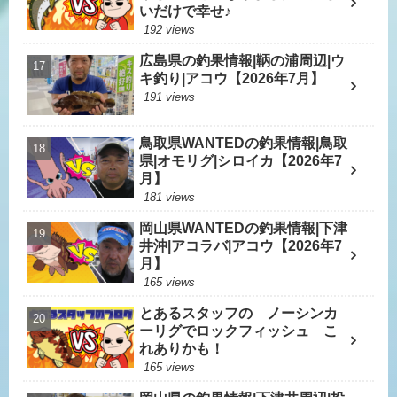
いだけで幸せ♪
192 views
広島県の釣果情報|鞆の浦周辺|ウ
キ釣り|アコウ【2026年7月】
191 views
鳥取県WANTEDの釣果情報|鳥取
県|オモリグ|シロイカ【2026年7
月】
181 views
岡山県WANTEDの釣果情報|下津
井沖|アコラバ|アコウ【2026年7
月】
165 views
とあるスタッフの ノーシンカ
ーリグでロックフィッシュ こ
れありかも！
165 views