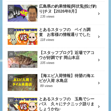
広島県の釣果情報|阿伏兎|投げ釣
り|チヌ【2026年8月】
135 views
とあるスタッフの ベイカ調
査 お客様の情報通りでした
118 views
【スタッフブログ】近場でアコ
ウが好調です 岡山本店
105 views
【海エビ入荷情報】待望の海エ
ビが入荷 水島店
89 views
とあるスタッフの 玉島でシー
バス 久々にテクニック語りま
しょうかね♪