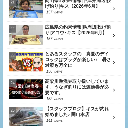
岡山県の釣果情報|下津井周辺|投
げ釣り|キス【2026年6月】
157 views
広島県の釣果情報|鞆周辺|投げ釣
り|アコウ･キス【2026年6月】
157 views
とあるスタッフの 真夏のデイ
ロックはプラグが楽しい♪ 暑さ
対策も万全に
156 views
高梁川遊漁券取り扱いしていま
す。うなぎ釣りには遊漁券が必
要です。
152 views
【スタッフブログ】キスが釣れ
始めました♪ 岡山本店
141 views