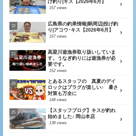
げ釣り|キス【2026年6月】
157 views
広島県の釣果情報|鞆周辺|投げ釣
り|アコウ･キス【2026年6月】
157 views
高梁川遊漁券取り扱いしていま
す。うなぎ釣りには遊漁券が必
要です。
152 views
とあるスタッフの 真夏のデイ
ロックはプラグが楽しい♪ 暑さ
対策も万全に
148 views
【スタッフブログ】キスが釣れ
始めました♪ 岡山本店
138 views