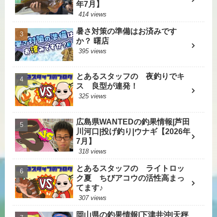
年7月】
414 views
暑さ対策の準備はお済みです
か？ 曙店
395 views
とあるスタッフの 夜釣りでキ
ス 良型が連発！
325 views
広島県WANTEDの釣果情報|芦田
川河口|投げ釣り|ウナギ【2026年
7月】
318 views
とあるスタッフの ライトロッ
ク夏 ちびアコウの活性高まっ
てます♪
307 views
岡山県の釣果情報|下津井沖|天秤