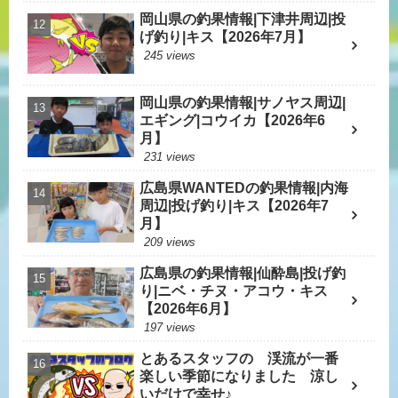
岡山県の釣果情報|下津井周辺|投
げ釣り|キス【2026年7月】
245 views
岡山県の釣果情報|サノヤス周辺|
エギング|コウイカ【2026年6
月】
231 views
広島県WANTEDの釣果情報|内海
周辺|投げ釣り|キス【2026年7
月】
209 views
広島県の釣果情報|仙酔島|投げ釣
り|ニベ・チヌ・アコウ・キス
【2026年6月】
197 views
とあるスタッフの 渓流が一番
楽しい季節になりました 涼し
いだけで幸せ♪