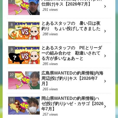
仕掛け|キス【2026年7月】
291 views
とあるスタッフの 暑い日は夜
釣り ちょい投げしてきました
288 views
とあるスタッフの PEとリーダ
ーの組み合わせ 勘違いされて
る方が多いなぁあ～と
285 views
広島県WANTEDの釣果情報|内海
周辺|投げ釣り|キス【2026年7
月】
265 views
岡山県WANTEDの釣果情報|ハ
ゼ|投げ釣り|ハゼ・カサゴ【2026
年7月】
257 views