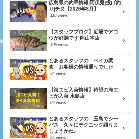
広島県の釣果情報|阿伏兎|投げ釣
り|チヌ【2026年8月】
118 views
【スタッフブログ】近場でアコ
ウが好調です 岡山本店
105 views
とあるスタッフの ベイカ調
査 お客様の情報通りでした
94 views
【海エビ入荷情報】待望の海エ
ビが入荷 水島店
86 views
とあるスタッフの 玉島でシー
バス 久々にテクニック語りま
しょうかね♪
85 views