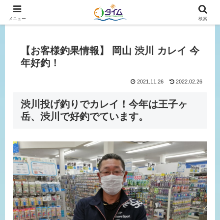
広島、岡山の釣り情報はタイムにおまかせ！
メニュー
検索
【お客様釣果情報】 岡山 渋川 カレイ 今
年好釣！
2021.11.26
2022.02.26
渋川投げ釣りでカレイ！今年は王子ヶ
岳、渋川で好釣でています。