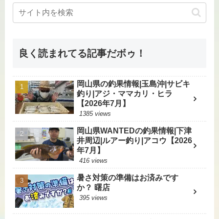
良く読まれてる記事だボゥ！
岡山県の釣果情報|玉島沖|サビキ
釣り|アジ・ママカリ・ヒラ
【2026年7月】
1385 views
岡山県WANTEDの釣果情報|下津
井周辺|ルアー釣り|アコウ【2026
年7月】
416 views
暑さ対策の準備はお済みです
か？ 曙店
395 views