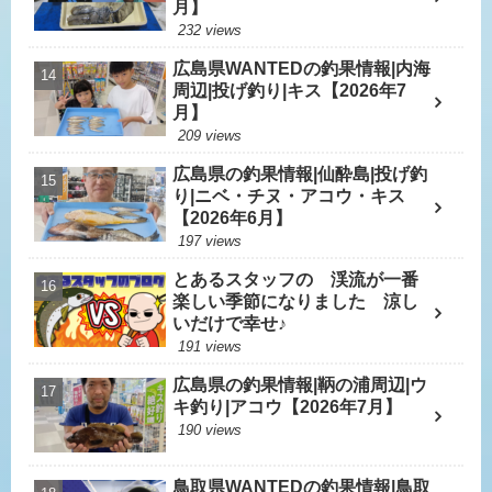
月】
232 views
広島県WANTEDの釣果情報|内海
周辺|投げ釣り|キス【2026年7
月】
209 views
広島県の釣果情報|仙酔島|投げ釣
り|ニベ・チヌ・アコウ・キス
【2026年6月】
197 views
とあるスタッフの 渓流が一番
楽しい季節になりました 涼し
いだけで幸せ♪
191 views
広島県の釣果情報|鞆の浦周辺|ウ
キ釣り|アコウ【2026年7月】
190 views
鳥取県WANTEDの釣果情報|鳥取