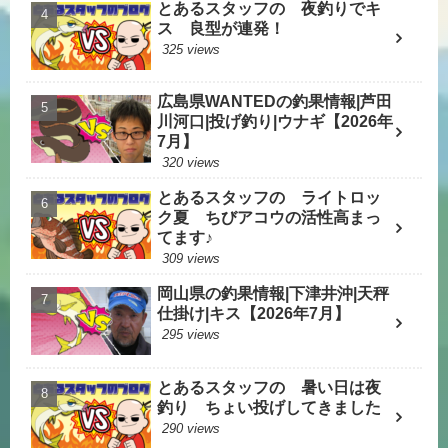
とあるスタッフの 夜釣りでキ
ス 良型が連発！
325 views
広島県WANTEDの釣果情報|芦田
川河口|投げ釣り|ウナギ【2026年
7月】
320 views
とあるスタッフの ライトロッ
ク夏 ちびアコウの活性高まっ
てます♪
309 views
岡山県の釣果情報|下津井沖|天秤
仕掛け|キス【2026年7月】
295 views
とあるスタッフの 暑い日は夜
釣り ちょい投げしてきました
290 views