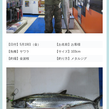
【日付】5月19日（金）
【お名前】お客様
【魚種】サワラ
【サイズ】103cm
【釣場】金波桜
【釣り方】メタルジグ