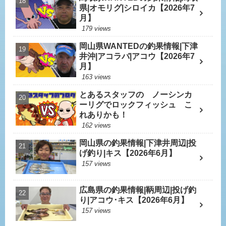
県|オモリグ|シロイカ【2026年7
月】
179 views
岡山県WANTEDの釣果情報|下津
井沖|アコラバ|アコウ【2026年7
月】
163 views
とあるスタッフの ノーシンカ
ーリグでロックフィッシュ こ
れありかも！
162 views
岡山県の釣果情報|下津井周辺|投
げ釣り|キス【2026年6月】
157 views
広島県の釣果情報|鞆周辺|投げ釣
り|アコウ･キス【2026年6月】
157 views