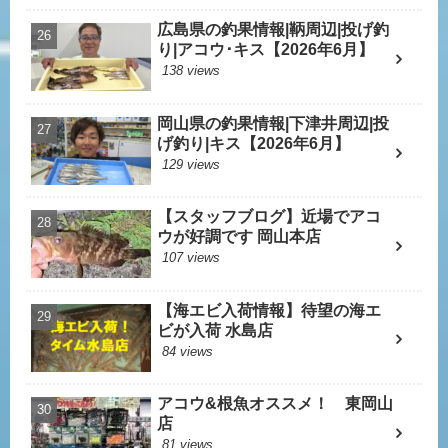
広島県の釣果情報|鞆周辺|投げ釣
り|アコウ･キス【2026年6月】
138 views
岡山県の釣果情報|下津井周辺|投
げ釣り|キス【2026年6月】
129 views
【スタッフブログ】近場でアコ
ウが好調です 岡山本店
107 views
【海エビ入荷情報】待望の海エ
ビが入荷 水島店
84 views
アコウ&根魚オススメ！ 東岡山
店
81 views