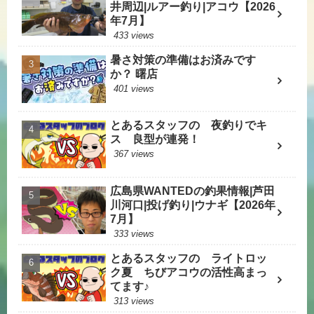
井周辺|ルアー釣り|アコウ【2026
年7月】
433 views
暑さ対策の準備はお済みです
か？ 曙店
401 views
とあるスタッフの 夜釣りでキ
ス 良型が連発！
367 views
広島県WANTEDの釣果情報|芦田
川河口|投げ釣り|ウナギ【2026年
7月】
333 views
とあるスタッフの ライトロッ
ク夏 ちびアコウの活性高まっ
てます♪
313 views