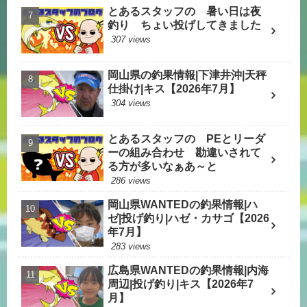
とあるスタッフの 暑い日は夜
釣り ちょい投げしてきました
307 views
岡山県の釣果情報|下津井沖|天秤
仕掛け|キス【2026年7月】
304 views
とあるスタッフの PEとリーダ
ーの組み合わせ 勘違いされて
る方が多いなぁあ～と
286 views
岡山県WANTEDの釣果情報|ハ
ゼ|投げ釣り|ハゼ・カサゴ【2026
年7月】
283 views
広島県WANTEDの釣果情報|内海
周辺|投げ釣り|キス【2026年7
月】