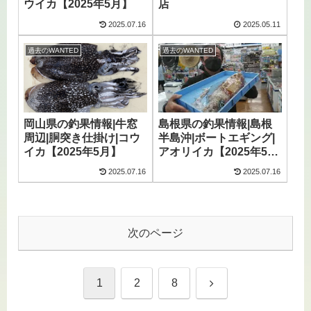
ウイカ【2025年5月】
店
2025.07.16
2025.05.11
過去のWANTED
過去のWANTED
岡山県の釣果情報|牛窓
島根県の釣果情報|島根
周辺|胴突き仕掛け|コウ
半島沖|ボートエギング|
イカ【2025年5月】
アオリイカ【2025年5
月】
2025.07.16
2025.07.16
次のページ
次
1
2
8