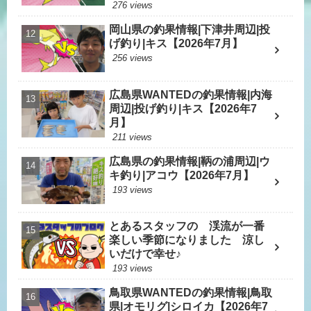
276 views
岡山県の釣果情報|下津井周辺|投
げ釣り|キス【2026年7月】
256 views
広島県WANTEDの釣果情報|内海
周辺|投げ釣り|キス【2026年7
月】
211 views
広島県の釣果情報|鞆の浦周辺|ウ
キ釣り|アコウ【2026年7月】
193 views
とあるスタッフの 渓流が一番
楽しい季節になりました 涼し
いだけで幸せ♪
193 views
鳥取県WANTEDの釣果情報|鳥取
県|オモリグ|シロイカ【2026年7