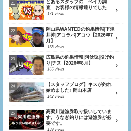
とあるスタッフの ベイカ調
査 お客様の情報通りでした
171 views
岡山県WANTEDの釣果情報|下津
井沖|アコラバ|アコウ【2026年7
月】
168 views
広島県の釣果情報|阿伏兎|投げ釣
り|チヌ【2026年8月】
165 views
【スタッフブログ】キスが釣れ
始めました♪ 岡山本店
142 views
高梁川遊漁券取り扱いしていま
す。うなぎ釣りには遊漁券が必
要です。
139 views