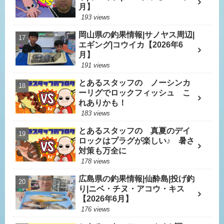
月】
193 views
岡山県の釣果情報|サノヤス周辺|
エギング|コウイカ【2026年6
月】
191 views
とあるスタッフの ノーシンカ
ーリグでロックフィッシュ こ
れありかも！
183 views
とあるスタッフの 真夏のデイ
ロックはプラグが楽しい♪ 暑さ
対策も万全に
178 views
広島県の釣果情報|仙酔島|投げ釣
り|ニベ・チヌ・アコウ・キス
【2026年6月】
176 views