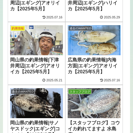
周辺|エギング|アオリイ
井周辺|エギング|ハリイ
カ【2025年5月】
カ【2025年5月】
2025.07.16
2025.05.29
釣果情報
過去のWANTED
岡山県の釣果情報|下津
広島県の釣果情報|内海
井周辺|エギング|アオリ
方面|エギング|アオリイ
イカ【2025年5月】
カ【2025年5月】
2025.05.21
2025.07.16
過去のWANTED
スタッフブログ
岡山県の釣果情報|サノ
【スタッフブログ】コウ
ヤスドック|エギング|コ
イカ釣れてますよ 水島