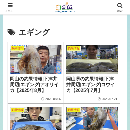
広島、岡山の釣り情報はタイムにおまかせ！
メニュー
検索
エギング
釣果情報
釣果情報
岡山の釣果情報|下津井
岡山県の釣果情報|下津
周辺|エギング|アオリイ
井周辺|エギング|コウイ
カ【2025年8月】
カ【2025年7月】
2025.08.06
2025.07.21
釣果情報
釣果情報