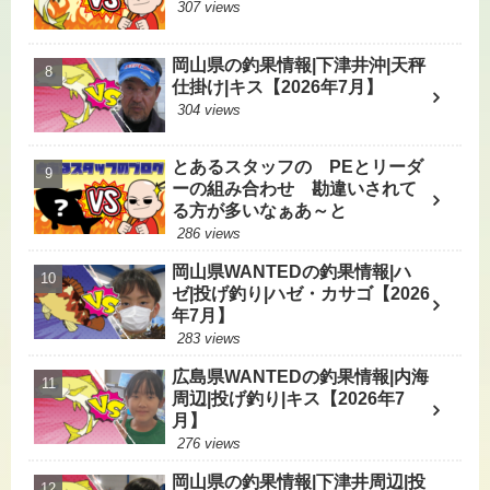
307 views
岡山県の釣果情報|下津井沖|天秤
仕掛け|キス【2026年7月】
304 views
とあるスタッフの PEとリーダ
ーの組み合わせ 勘違いされて
る方が多いなぁあ～と
286 views
岡山県WANTEDの釣果情報|ハ
ゼ|投げ釣り|ハゼ・カサゴ【2026
年7月】
283 views
広島県WANTEDの釣果情報|内海
周辺|投げ釣り|キス【2026年7
月】
276 views
岡山県の釣果情報|下津井周辺|投