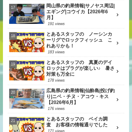
岡山県の釣果情報|サノヤス周辺|
エギング|コウイカ【2026年6
月】
191 views
とあるスタッフの ノーシンカ
ーリグでロックフィッシュ こ
れありかも！
183 views
とあるスタッフの 真夏のデイ
ロックはプラグが楽しい♪ 暑さ
対策も万全に
178 views
広島県の釣果情報|仙酔島|投げ釣
り|ニベ・チヌ・アコウ・キス
【2026年6月】
176 views
とあるスタッフの ベイカ調
査 お客様の情報通りでした
171 views