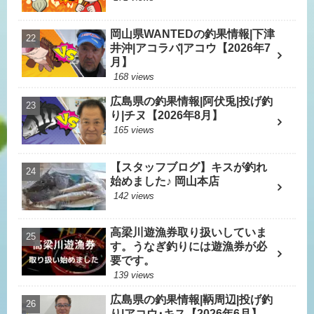
岡山県WANTEDの釣果情報|下津
井沖|アコラバ|アコウ【2026年7
月】
168 views
広島県の釣果情報|阿伏兎|投げ釣
り|チヌ【2026年8月】
165 views
【スタッフブログ】キスが釣れ
始めました♪ 岡山本店
142 views
高梁川遊漁券取り扱いしていま
す。うなぎ釣りには遊漁券が必
要です。
139 views
広島県の釣果情報|鞆周辺|投げ釣
り|アコウ･キス【2026年6月】