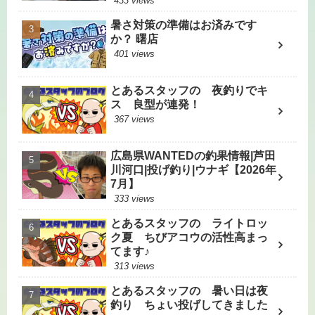
433 views
暑さ対策の準備はお済みです
か？ 曙店
401 views
とあるスタッフの 夜釣りでキ
ス 良型が連発！
367 views
広島県WANTEDの釣果情報|芦田
川河口|投げ釣り|ウナギ【2026年
7月】
333 views
とあるスタッフの ライトロッ
ク夏 ちびアコウの活性高まっ
てます♪
313 views
とあるスタッフの 暑い日は夜
釣り ちょい投げしてきました