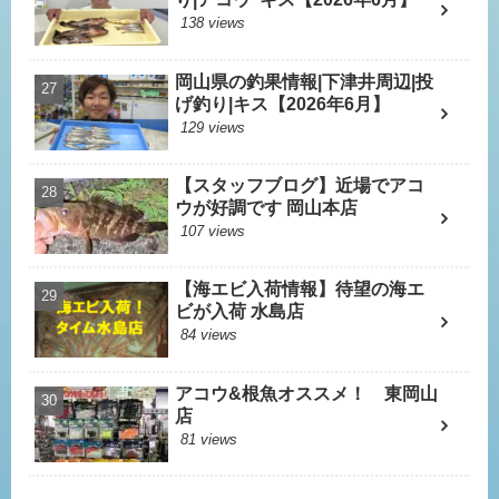
138 views
岡山県の釣果情報|下津井周辺|投
げ釣り|キス【2026年6月】
129 views
【スタッフブログ】近場でアコ
ウが好調です 岡山本店
107 views
【海エビ入荷情報】待望の海エ
ビが入荷 水島店
84 views
アコウ&根魚オススメ！ 東岡山
店
81 views