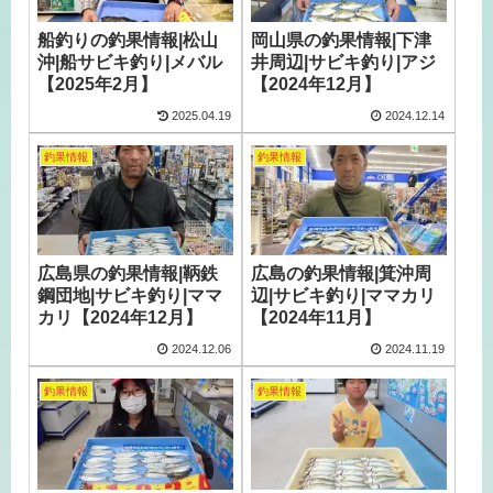
船釣りの釣果情報|松山
岡山県の釣果情報|下津
沖|船サビキ釣り|メバル
井周辺|サビキ釣り|アジ
【2025年2月】
【2024年12月】
2025.04.19
2024.12.14
釣果情報
釣果情報
広島県の釣果情報|鞆鉄
広島の釣果情報|箕沖周
鋼団地|サビキ釣り|ママ
辺|サビキ釣り|ママカリ
カリ【2024年12月】
【2024年11月】
2024.12.06
2024.11.19
釣果情報
釣果情報