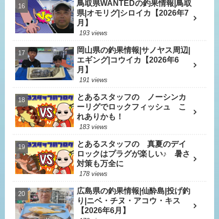
鳥取県WANTEDの釣果情報|鳥取
県|オモリグ|シロイカ【2026年7
月】
193 views
岡山県の釣果情報|サノヤス周辺|
エギング|コウイカ【2026年6
月】
191 views
とあるスタッフの ノーシンカ
ーリグでロックフィッシュ こ
れありかも！
183 views
とあるスタッフの 真夏のデイ
ロックはプラグが楽しい♪ 暑さ
対策も万全に
178 views
広島県の釣果情報|仙酔島|投げ釣
り|ニベ・チヌ・アコウ・キス
【2026年6月】