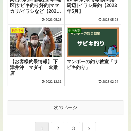
区|サビキ釣り好釣|ママ
周辺 |イワシ爆釣【2023
カリ/イワシなど【2023
年5月】
年5月】
2023.05.28
2023.05.28
釣果情報
釣り教室
【お客様釣果情報】 下
マンボーの釣り教室「サ
津井沖 マダイ 倉敷
ビキ釣り」
店
2022.12.31
2023.02.24
次のページ
次
1
2
3