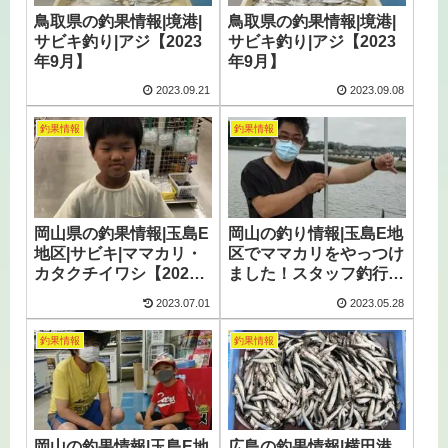
鳥取県の釣果情報|境港|
鳥取県の釣果情報|境港|
サビキ釣り|アジ【2023
サビキ釣り|アジ【2023
年9月】
年9月】
2023.09.21
2023.09.08
釣果情報
釣果情報
岡山県の釣果情報|玉島E
岡山の釣り情報|玉島E地
地区|サビキ|ママカリ・
区でママカリをやっつけ
カタクチイワシ【2023
ました！スタッフ釣行
年6月】
【2023年5月】
2023.07.01
2023.05.28
釣果情報
釣果情報
岡山の釣果情報|玉島E地
広島の釣果情報|横田港