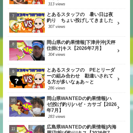
313 views
とあるスタッフの 暑い日は夜
釣り ちょい投げしてきました
307 views
岡山県の釣果情報|下津井沖|天秤
仕掛け|キス【2026年7月】
304 views
とあるスタッフの PEとリーダ
ーの組み合わせ 勘違いされて
る方が多いなぁあ～と
286 views
岡山県WANTEDの釣果情報|ハ
ゼ|投げ釣り|ハゼ・カサゴ【2026
年7月】
283 views
広島県WANTEDの釣果情報|内海
周辺|投げ釣り|キス【2026年7