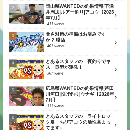
岡山県WANTEDの釣果情報|下津
井周辺|ルアー釣り|アコウ【2026
年7月】
433 views
暑さ対策の準備はお済みです
か？ 曙店
401 views
とあるスタッフの 夜釣りでキ
ス 良型が連発！
367 views
広島県WANTEDの釣果情報|芦田
川河口|投げ釣り|ウナギ【2026年
7月】
333 views
とあるスタッフの ライトロッ
ク夏 ちびアコウの活性高まっ
てます♪