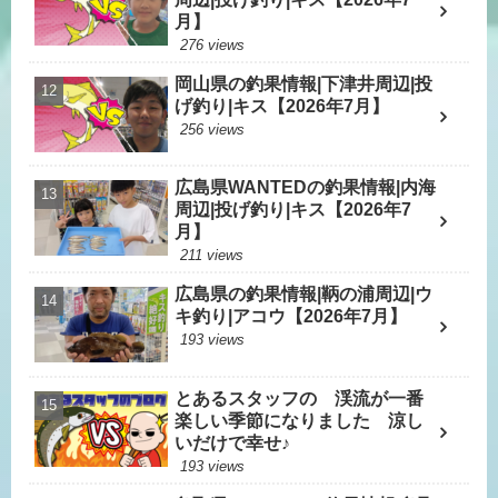
月】
276 views
岡山県の釣果情報|下津井周辺|投
げ釣り|キス【2026年7月】
256 views
広島県WANTEDの釣果情報|内海
周辺|投げ釣り|キス【2026年7
月】
211 views
広島県の釣果情報|鞆の浦周辺|ウ
キ釣り|アコウ【2026年7月】
193 views
とあるスタッフの 渓流が一番
楽しい季節になりました 涼し
いだけで幸せ♪
193 views