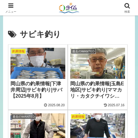
広島、岡山の釣り情報はタイムにおまかせ！
メニュー
検索
サビキ釣り
釣果情報
過去のWANTED
岡山県の釣果情報|下津
岡山県の釣果情報|玉島E
井周辺|サビキ釣り|サバ
地区|サビキ釣り|ママカ
【2025年8月】
リ・カタクチイワシ
【2025年5月】
2025.08.20
2025.07.16
過去のWANTED
釣果情報