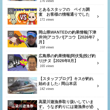
176 views
とあるスタッフの ベイカ調
査 お客様の情報通りでした
171 views
岡山県WANTEDの釣果情報|下津
井沖|アコラバ|アコウ【2026年7
月】
168 views
広島県の釣果情報|阿伏兎|投げ釣
り|チヌ【2026年8月】
165 views
【スタッフブログ】キスが釣れ
始めました♪ 岡山本店
142 views
高梁川遊漁券取り扱いしていま
す。うなぎ釣りには遊漁券が必