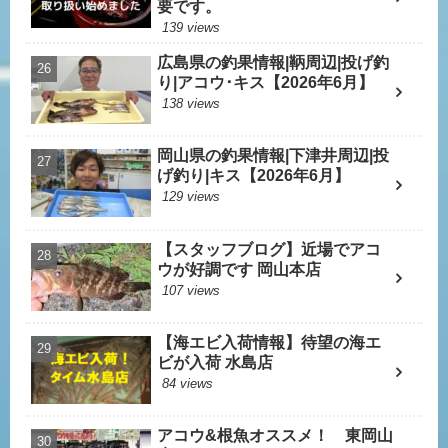
要です。
139 views
広島県の釣果情報|鞆周辺|投げ釣
り|アコウ･キス【2026年6月】
138 views
岡山県の釣果情報|下津井周辺|投
げ釣り|キス【2026年6月】
129 views
【スタッフブログ】近場でアコ
ウが好調です 岡山本店
107 views
【海エビ入荷情報】待望の海エ
ビが入荷 水島店
84 views
アコウ&根魚オススメ！ 東岡山