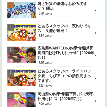
暑さ対策の準備はお済みです
か？ 曙店
398 views
とあるスタッフの 夜釣りでキ
ス 良型が連発！
354 views
広島県WANTEDの釣果情報|芦田
川河口|投げ釣り|ウナギ【2026年
7月】
325 views
とあるスタッフの ライトロッ
ク夏 ちびアコウの活性高まっ
てます♪
311 views
岡山県の釣果情報|下津井沖|天秤
仕掛け|キス【2026年7月】
300 views