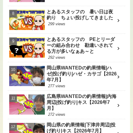
とあるスタッフの 暑い日は夜
釣り ちょい投げしてきました
299 views
とあるスタッフの PEとリーダ
ーの組み合わせ 勘違いされて
る方が多いなぁあ～と
292 views
岡山県WANTEDの釣果情報|ハ
ゼ|投げ釣り|ハゼ・カサゴ【2026
年7月】
277 views
広島県WANTEDの釣果情報|内海
周辺|投げ釣り|キス【2026年7
月】
272 views
岡山県の釣果情報|下津井周辺|投
げ釣り|キス【2026年7月】