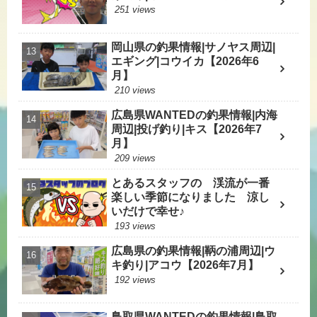
251 views
岡山県の釣果情報|サノヤス周辺|
エギング|コウイカ【2026年6
月】
210 views
広島県WANTEDの釣果情報|内海
周辺|投げ釣り|キス【2026年7
月】
209 views
とあるスタッフの 渓流が一番
楽しい季節になりました 涼し
いだけで幸せ♪
193 views
広島県の釣果情報|鞆の浦周辺|ウ
キ釣り|アコウ【2026年7月】
192 views
鳥取県WANTEDの釣果情報|鳥取