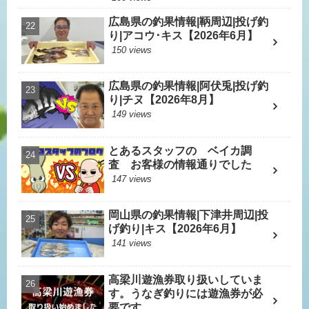
広島県の釣果情報|鞆周辺|投げ釣
り|アコウ･キス【2026年6月】
150 views
広島県の釣果情報|阿伏兎|投げ釣
り|チヌ【2026年8月】
149 views
とあるスタッフの ベイカ調
査 お客様の情報通りでした
147 views
岡山県の釣果情報|下津井周辺|投
げ釣り|キス【2026年6月】
141 views
高梁川遊漁券取り扱いしていま
す。うなぎ釣りには遊漁券が必
要です。