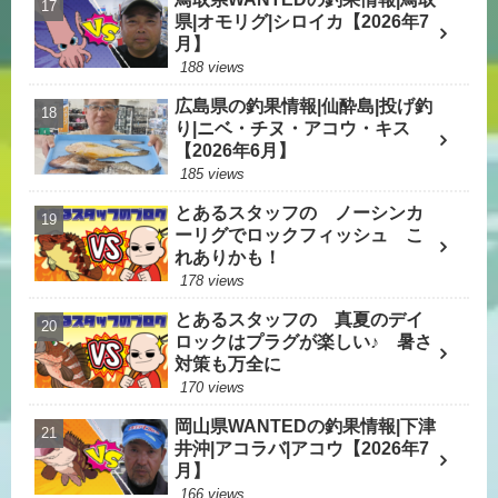
県|オモリグ|シロイカ【2026年7
月】
188 views
広島県の釣果情報|仙酔島|投げ釣
り|ニベ・チヌ・アコウ・キス
【2026年6月】
185 views
とあるスタッフの ノーシンカ
ーリグでロックフィッシュ こ
れありかも！
178 views
とあるスタッフの 真夏のデイ
ロックはプラグが楽しい♪ 暑さ
対策も万全に
170 views
岡山県WANTEDの釣果情報|下津
井沖|アコラバ|アコウ【2026年7
月】
166 views