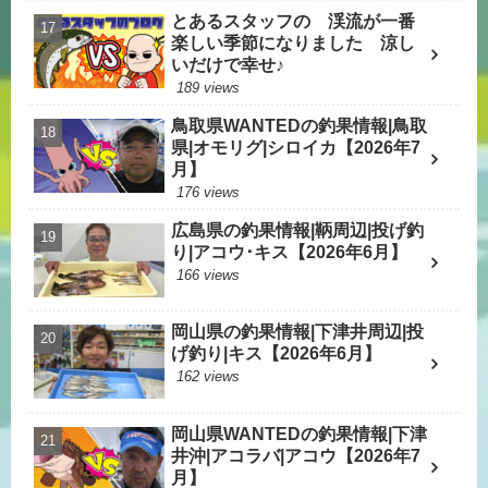
とあるスタッフの 渓流が一番
楽しい季節になりました 涼し
いだけで幸せ♪
189 views
鳥取県WANTEDの釣果情報|鳥取
県|オモリグ|シロイカ【2026年7
月】
176 views
広島県の釣果情報|鞆周辺|投げ釣
り|アコウ･キス【2026年6月】
166 views
岡山県の釣果情報|下津井周辺|投
げ釣り|キス【2026年6月】
162 views
岡山県WANTEDの釣果情報|下津
井沖|アコラバ|アコウ【2026年7
月】