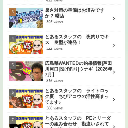
412 views
暑さ対策の準備はお済みです
か？ 曙店
395 views
とあるスタッフの 夜釣りでキ
ス 良型が連発！
322 views
広島県WANTEDの釣果情報|芦田
川河口|投げ釣り|ウナギ【2026年
7月】
316 views
とあるスタッフの ライトロッ
ク夏 ちびアコウの活性高まっ
てます♪
306 views
とあるスタッフの PEとリーダ
ーの組み合わせ 勘違いされて