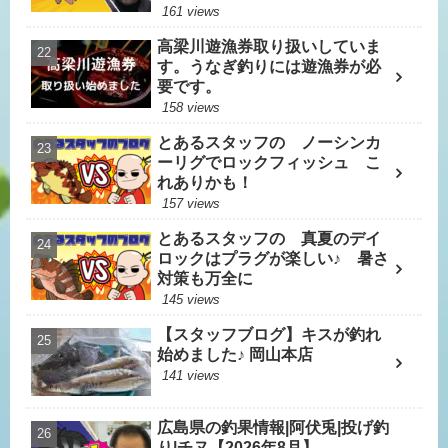
161 views
高梁川遊漁券取り扱いしていま
す。うなぎ釣りには遊漁券が必
要です。
158 views
とあるスタッフの ノーシンカ
ーリグでロックフィッシュ こ
れありかも！
157 views
とあるスタッフの 真夏のデイ
ロックはプラグが楽しい♪ 暑さ
対策も万全に
145 views
【スタッフブログ】キスが釣れ
始めました♪ 岡山本店
141 views
広島県の釣果情報|阿伏兎|投げ釣
り|チヌ【2026年8月】