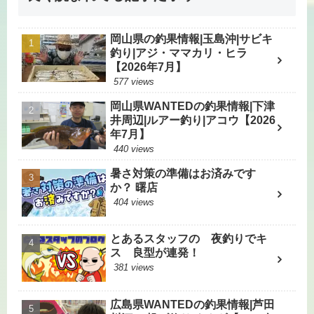
岡山県の釣果情報|玉島沖|サビキ
釣り|アジ・ママカリ・ヒラ
【2026年7月】
577 views
岡山県WANTEDの釣果情報|下津
井周辺|ルアー釣り|アコウ【2026
年7月】
440 views
暑さ対策の準備はお済みです
か？ 曙店
404 views
とあるスタッフの 夜釣りでキ
ス 良型が連発！
381 views
広島県WANTEDの釣果情報|芦田