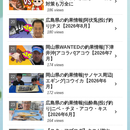
対策も万全に
186 views
広島県の釣果情報|阿伏兎|投げ釣
り|チヌ【2026年8月】
180 views
岡山県WANTEDの釣果情報|下津
井沖|アコラバ|アコウ【2026年7
月】
174 views
岡山県の釣果情報|サノヤス周辺|
エギング|コウイカ【2026年6
月】
172 views
広島県の釣果情報|仙酔島|投げ釣
り|ニベ・チヌ・アコウ・キス
【2026年6月】
164 views