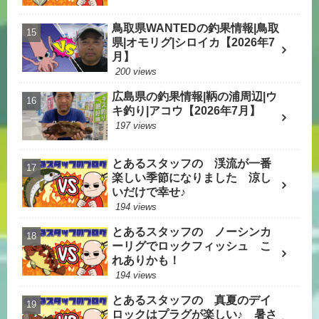
鳥取県WANTEDの釣果情報|鳥取
県|オモリグ|シロイカ【2026年7
月】
200 views
広島県の釣果情報|鞆の浦周辺|ウ
キ釣り|アコウ【2026年7月】
197 views
とあるスタッフの 渓流が一番
楽しい季節になりました 涼し
いだけで幸せ♪
194 views
とあるスタッフの ノーシンカ
ーリグでロックフィッシュ こ
れありかも！
194 views
とあるスタッフの 真夏のデイ
ロックはプラグが楽しい♪ 暑さ