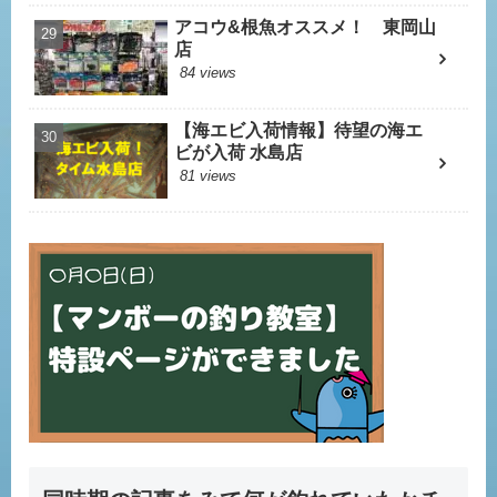
アコウ&根魚オススメ！ 東岡山
店
84 views
【海エビ入荷情報】待望の海エ
ビが入荷 水島店
81 views