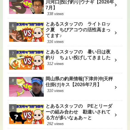
川河口|投げ釣り|ウナギ【2026年
7月】
338 views
とあるスタッフの ライトロッ
ク夏 ちびアコウの活性高まっ
てます♪
316 views
とあるスタッフの 暑い日は夜
釣り ちょい投げしてきました
312 views
岡山県の釣果情報|下津井沖|天秤
仕掛け|キス【2026年7月】
310 views
とあるスタッフの PEとリーダ
ーの組み合わせ 勘違いされて
る方が多いなぁあ～と
292 views