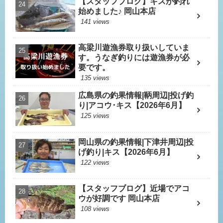
【スタッフブログ】キスが釣れ
始めました♪ 岡山本店
141 views
高梁川遊漁券取り扱いしていま
す。うなぎ釣りには遊漁券が必
要です。
135 views
広島県の釣果情報|鞆周辺|投げ釣
り|アコウ･キス【2026年6月】
125 views
岡山県の釣果情報|下津井周辺|投
げ釣り|キス【2026年6月】
122 views
【スタッフブログ】近場でアコ
ウが好調です 岡山本店
108 views