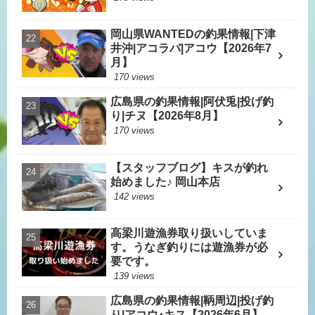
岡山県WANTEDの釣果情報|下津
井沖|アコラバ|アコウ【2026年7
月】
170 views
広島県の釣果情報|阿伏兎|投げ釣
り|チヌ【2026年8月】
170 views
【スタッフブログ】キスが釣れ
始めました♪ 岡山本店
142 views
高梁川遊漁券取り扱いしていま
す。うなぎ釣りには遊漁券が必
要です。
139 views
広島県の釣果情報|鞆周辺|投げ釣
り|アコウ･キス【2026年6月】