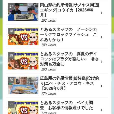
岡山県の釣果情報|サノヤス周辺|
エギング|コウイカ【2026年6
月】
192 views
とあるスタッフの ノーシンカ
ーリグでロックフィッシュ こ
れありかも！
189 views
とあるスタッフの 真夏のデイ
ロックはプラグが楽しい♪ 暑さ
対策も万全に
180 views
広島県の釣果情報|仙酔島|投げ釣
り|ニベ・チヌ・アコウ・キス
【2026年6月】
179 views
とあるスタッフの ベイカ調
査 お客様の情報通りでした
178 views