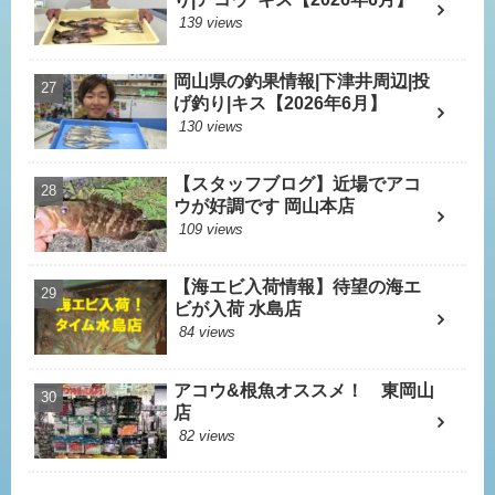
139 views
岡山県の釣果情報|下津井周辺|投
げ釣り|キス【2026年6月】
130 views
【スタッフブログ】近場でアコ
ウが好調です 岡山本店
109 views
【海エビ入荷情報】待望の海エ
ビが入荷 水島店
84 views
アコウ&根魚オススメ！ 東岡山
店
82 views