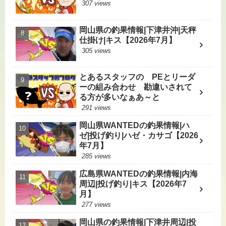
307 views
岡山県の釣果情報|下津井沖|天秤
仕掛け|キス【2026年7月】
305 views
とあるスタッフの PEとリーダ
ーの組み合わせ 勘違いされて
る方が多いなぁあ～と
291 views
岡山県WANTEDの釣果情報|ハ
ゼ|投げ釣り|ハゼ・カサゴ【2026
年7月】
285 views
広島県WANTEDの釣果情報|内海
周辺|投げ釣り|キス【2026年7
月】
277 views
岡山県の釣果情報|下津井周辺|投