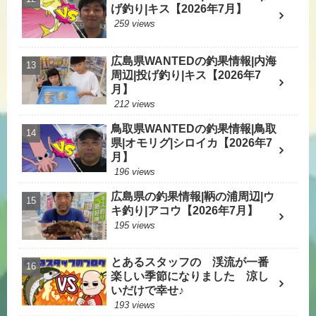
げ釣り|キス【2026年7月】
259 views
広島県WANTEDの釣果情報|内海
周辺|投げ釣り|キス【2026年7
月】
212 views
鳥取県WANTEDの釣果情報|鳥取
県|オモリグ|シロイカ【2026年7
月】
196 views
広島県の釣果情報|鞆の浦周辺|ウ
キ釣り|アコウ【2026年7月】
195 views
とあるスタッフの 渓流が一番
楽しい季節になりました 涼し
いだけで幸せ♪
193 views