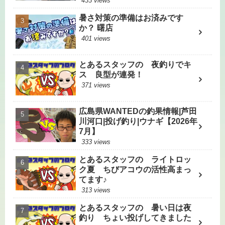
433 views
暑さ対策の準備はお済みです
か？ 曙店
401 views
とあるスタッフの 夜釣りでキ
ス 良型が連発！
371 views
広島県WANTEDの釣果情報|芦田
川河口|投げ釣り|ウナギ【2026年
7月】
333 views
とあるスタッフの ライトロッ
ク夏 ちびアコウの活性高まっ
てます♪
313 views
とあるスタッフの 暑い日は夜
釣り ちょい投げしてきました