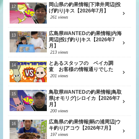
岡山県の釣果情報|下津井周辺|投
げ釣り|キス【2026年7月】
261 views
広島県WANTEDの釣果情報|内海
周辺|投げ釣り|キス【2026年7
月】
213 views
とあるスタッフの ベイカ調
査 お客様の情報通りでした
201 views
鳥取県WANTEDの釣果情報|鳥取
県|オモリグ|シロイカ【2026年7
月】
200 views
広島県の釣果情報|鞆の浦周辺|ウ
キ釣り|アコウ【2026年7月】
197 views