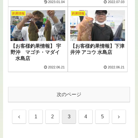
2023.01.04
2022.07.03
釣果情報
釣果情報
【お客様釣果情報】 宇
【お客様釣果情報】下津
野沖 マゴチ・マダイ
井沖 アコウ 水島店
水島店
2022.06.21
2022.06.21
次のページ
前
次
1
2
3
4
5
へ
へ