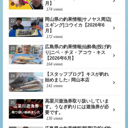
月】
174 views
岡山県の釣果情報|サノヤス周辺|
エギング|コウイカ【2026年6
月】
172 views
広島県の釣果情報|仙酔島|投げ釣
り|ニベ・チヌ・アコウ・キス
【2026年6月】
164 views
【スタッフブログ】キスが釣れ
始めました♪ 岡山本店
141 views
高梁川遊漁券取り扱いしていま
す。うなぎ釣りには遊漁券が必
要です。
135 views