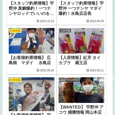
【スタッフ釣果情報】宇
【スタッフ釣果情報】宇
野沖 真鯛爆釣！一つテ
野沖 一つテンヤ マダイ
ンヤロッドでいいのを見
爆釣！水島店店長
つけました！ 総社店 店
2022.10.23
2022.09.29
長
釣果情報
入荷情報
【お客様釣果情報】 広
【入荷情報】紅牙 タイ
島南 マダイ 水島店
カブラ 蔵王店
2022.09.26
2022.09.11
釣果情報
過去のWANTED
【WANTED】 宇野沖 ア
コウ 捕獲情報 岡山本店