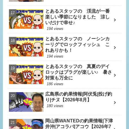
とあるスタッフの 渓流が一番
楽しい季節になりました 涼し
いだけで幸せ♪
194 views
とあるスタッフの ノーシンカ
ーリグでロックフィッシュ こ
れありかも！
194 views
とあるスタッフの 真夏のデイ
ロックはプラグが楽しい♪ 暑さ
対策も万全に
186 views
広島県の釣果情報|阿伏兎|投げ釣
り|チヌ【2026年8月】
180 views
岡山県WANTEDの釣果情報|下津
井沖|アコラバ|アコウ【2026年7