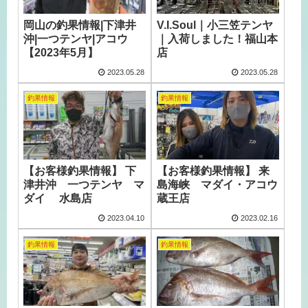
岡山の釣果情報|下津井
V.I.Soul｜小三笠テンヤ
沖|一つテンヤ|アコウ
｜入荷しました！福山本
【2023年5月】
店
2023.05.28
2023.05.28
釣果情報
釣果情報
【お客様釣果情報】 下
【お客様釣果情報】 来
津井沖 一つテンヤ マ
島海峡 マダイ・アコウ
ダイ 水島店
蔵王店
2023.04.10
2023.02.16
釣果情報
釣果情報