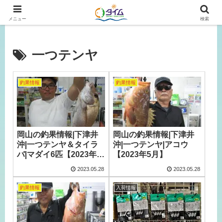
広島、岡山の釣り情報はタイムにおまかせ！
メニュー
検索
一つテンヤ
釣果情報
釣果情報
岡山の釣果情報|下津井
岡山の釣果情報|下津井
沖|一つテンヤ＆タイラ
沖|一つテンヤ|アコウ
バ|マダイ6匹【2023年5
【2023年5月】
月】
2023.05.28
2023.05.28
釣果情報
入荷情報