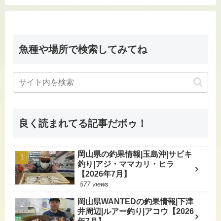
魚種や場所で検索してみてね
良く読まれてる記事だボゥ！
岡山県の釣果情報|玉島沖|サビキ
釣り|アジ・ママカリ・ヒラ
【2026年7月】
577 views
岡山県WANTEDの釣果情報|下津
井周辺|ルアー釣り|アコウ【2026