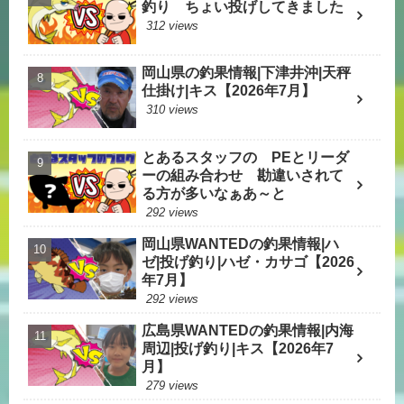
釣り ちょい投げしてきました
312 views
岡山県の釣果情報|下津井沖|天秤
仕掛け|キス【2026年7月】
310 views
とあるスタッフの PEとリーダ
ーの組み合わせ 勘違いされて
る方が多いなぁあ～と
292 views
岡山県WANTEDの釣果情報|ハ
ゼ|投げ釣り|ハゼ・カサゴ【2026
年7月】
292 views
広島県WANTEDの釣果情報|内海
周辺|投げ釣り|キス【2026年7
月】
279 views