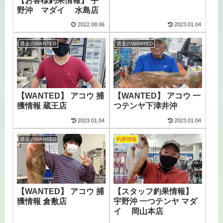
【お客様釣果情報】 宇
野沖 マダイ 水島店
2022.08.06
2023.01.04
過去のWANTED
過去のWANTED
【WANTED】 アコウ 捕
【WANTED】 アコウ 一
獲情報 蔵王店
つテンヤ下津井沖
2023.01.04
2023.01.04
過去のWANTED
釣果情報
【WANTED】 アコウ 捕
【スタッフ釣果情報】
獲情報 倉敷店
宇野沖 一つテンヤ マダ
イ 岡山本店