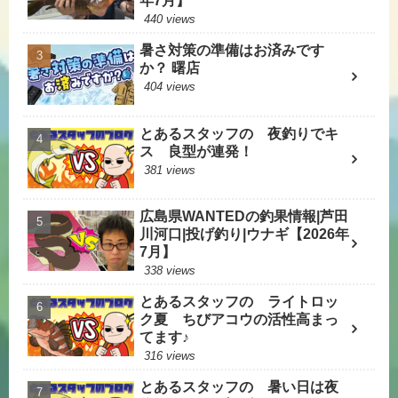
年7月】
440 views
暑さ対策の準備はお済みです
か？ 曙店
404 views
とあるスタッフの 夜釣りでキ
ス 良型が連発！
381 views
広島県WANTEDの釣果情報|芦田
川河口|投げ釣り|ウナギ【2026年
7月】
338 views
とあるスタッフの ライトロッ
ク夏 ちびアコウの活性高まっ
てます♪
316 views
とあるスタッフの 暑い日は夜