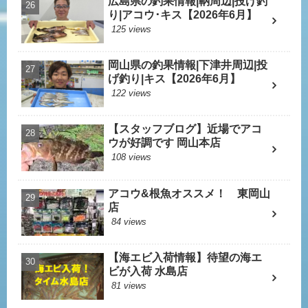
広島県の釣果情報|鞆周辺|投げ釣
り|アコウ･キス【2026年6月】
125 views
岡山県の釣果情報|下津井周辺|投
げ釣り|キス【2026年6月】
122 views
【スタッフブログ】近場でアコ
ウが好調です 岡山本店
108 views
アコウ&根魚オススメ！ 東岡山
店
84 views
【海エビ入荷情報】待望の海エ
ビが入荷 水島店
81 views