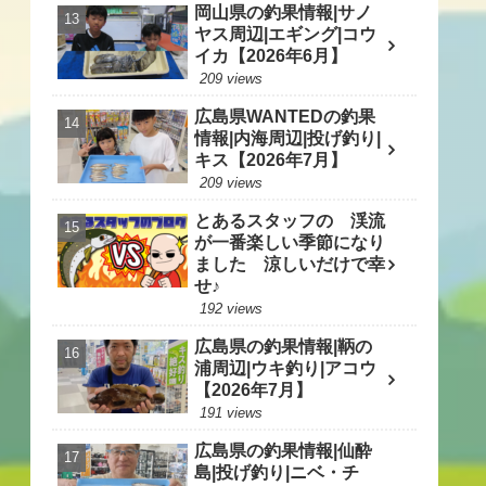
岡山県の釣果情報|サノ
ヤス周辺|エギング|コウ
イカ【2026年6月】
209 views
広島県WANTEDの釣果
情報|内海周辺|投げ釣り|
キス【2026年7月】
209 views
とあるスタッフの 渓流
が一番楽しい季節になり
ました 涼しいだけで幸
せ♪
192 views
広島県の釣果情報|鞆の
浦周辺|ウキ釣り|アコウ
【2026年7月】
191 views
広島県の釣果情報|仙酔
島|投げ釣り|ニベ・チ