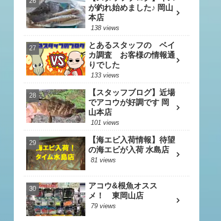
が釣れ始めました♪ 岡山
本店
138 views
とあるスタッフの ベイ
カ調査 お客様の情報通
りでした
133 views
【スタッフブログ】近場
でアコウが好調です 岡
山本店
101 views
【海エビ入荷情報】待望
の海エビが入荷 水島店
81 views
アコウ&根魚オスス
メ！ 東岡山店
79 views