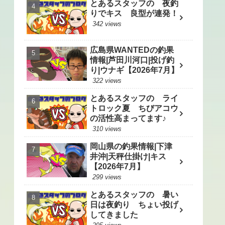
とあるスタッフの 夜釣
りでキス 良型が連発！
342 views
広島県WANTEDの釣果
情報|芦田川河口|投げ釣
り|ウナギ【2026年7月】
322 views
とあるスタッフの ライ
トロック夏 ちびアコウ
の活性高まってます♪
310 views
岡山県の釣果情報|下津
井沖|天秤仕掛け|キス
【2026年7月】
299 views
とあるスタッフの 暑い
日は夜釣り ちょい投げ
してきました