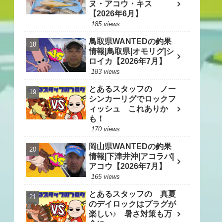
ヌ・アコウ・キス
【2026年6月】
185 views
鳥取県WANTEDの釣果
情報|鳥取県|オモリグ|シ
ロイカ【2026年7月】
183 views
とあるスタッフの ノー
シンカーリグでロックフ
ィッシュ これありか
も！
170 views
岡山県WANTEDの釣果
情報|下津井沖|アコラバ|
アコウ【2026年7月】
165 views
とあるスタッフの 真夏
のデイロックはプラグが
楽しい♪ 暑さ対策も万