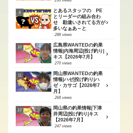
295 views
とあるスタッフの PE
とリーダーの組み合わ
せ 勘違いされてる方が
多いなぁあ～と
288 views
広島県WANTEDの釣果
情報|内海周辺|投げ釣り|
キス【2026年7月】
270 views
岡山県WANTEDの釣果
情報|ハゼ|投げ釣り|ハ
ゼ・カサゴ【2026年7
月】
268 views
岡山県の釣果情報|下津
井周辺|投げ釣り|キス
【2026年7月】
247 views