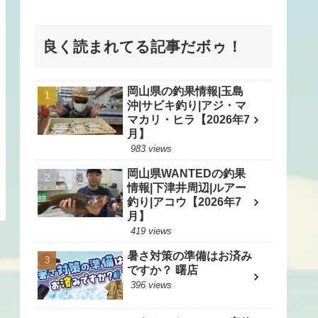
良く読まれてる記事だボゥ！
岡山県の釣果情報|玉島
沖|サビキ釣り|アジ・マ
マカリ・ヒラ【2026年7
月】
983 views
岡山県WANTEDの釣果
情報|下津井周辺|ルアー
釣り|アコウ【2026年7
月】
419 views
暑さ対策の準備はお済み
ですか？ 曙店
396 views