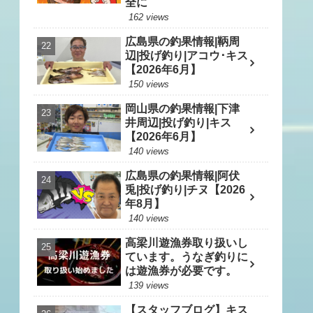
全に
162 views
広島県の釣果情報|鞆周
辺|投げ釣り|アコウ･キス
【2026年6月】
150 views
岡山県の釣果情報|下津
井周辺|投げ釣り|キス
【2026年6月】
140 views
広島県の釣果情報|阿伏
兎|投げ釣り|チヌ【2026
年8月】
140 views
高梁川遊漁券取り扱いし
ています。うなぎ釣りに
は遊漁券が必要です。
139 views
【スタッフブログ】キス