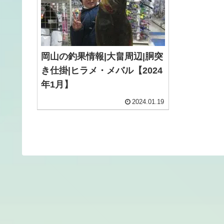
岡山の釣果情報|大畠周辺|胴突
き仕掛|ヒラメ・メバル【2024
年1月】
2024.01.19