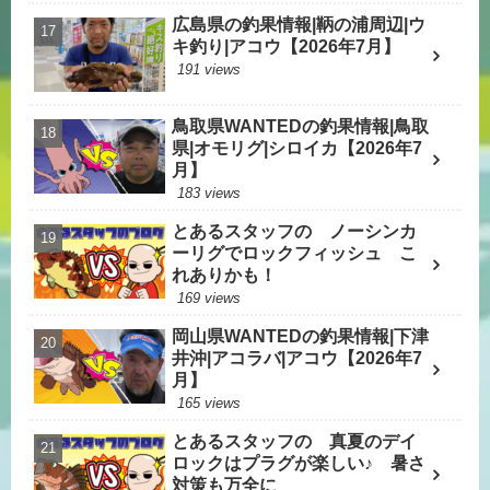
広島県の釣果情報|鞆の浦周辺|ウ
キ釣り|アコウ【2026年7月】
191 views
鳥取県WANTEDの釣果情報|鳥取
県|オモリグ|シロイカ【2026年7
月】
183 views
とあるスタッフの ノーシンカ
ーリグでロックフィッシュ こ
れありかも！
169 views
岡山県WANTEDの釣果情報|下津
井沖|アコラバ|アコウ【2026年7
月】
165 views
とあるスタッフの 真夏のデイ
ロックはプラグが楽しい♪ 暑さ
対策も万全に