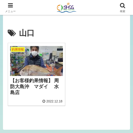
広島、岡山の釣り情報はタイムにおまかせ！
メニュー
検索
山口
釣果情報
【お客様釣果情報】 周
防大島沖 マダイ 水
島店
2022.12.18