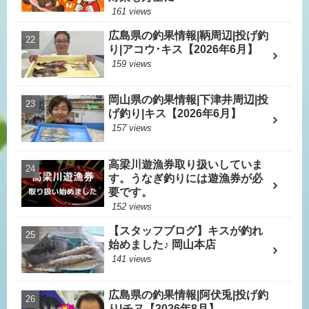
161 views
広島県の釣果情報|鞆周辺|投げ釣
り|アコウ･キス【2026年6月】
159 views
岡山県の釣果情報|下津井周辺|投
げ釣り|キス【2026年6月】
157 views
高梁川遊漁券取り扱いしていま
す。うなぎ釣りには遊漁券が必
要です。
152 views
【スタッフブログ】キスが釣れ
始めました♪ 岡山本店
141 views
広島県の釣果情報|阿伏兎|投げ釣
り|チヌ【2026年8月】