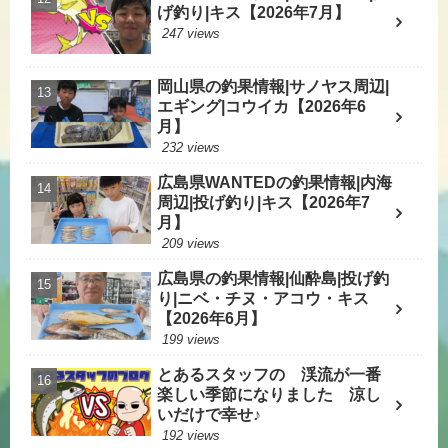
げ釣り|キス【2026年7月】
247 views
岡山県の釣果情報|サノヤス周辺|
エギング|コウイカ【2026年6
月】
232 views
広島県WANTEDの釣果情報|内海
周辺|投げ釣り|キス【2026年7
月】
209 views
広島県の釣果情報|仙酔島|投げ釣
り|ニベ・チヌ・アコウ・キス
【2026年6月】
199 views
とあるスタッフの 渓流が一番
楽しい季節になりました 涼し
いだけで幸せ♪
192 views