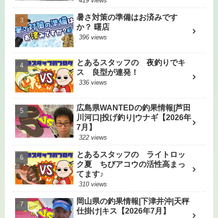
419 views
暑さ対策の準備はお済みです
か？ 曙店
396 views
とあるスタッフの 夜釣りでキ
ス 良型が連発！
336 views
広島県WANTEDの釣果情報|芦田
川河口|投げ釣り|ウナギ【2026年
7月】
322 views
とあるスタッフの ライトロッ
ク夏 ちびアコウの活性高まっ
てます♪
310 views
岡山県の釣果情報|下津井沖|天秤
仕掛け|キス【2026年7月】