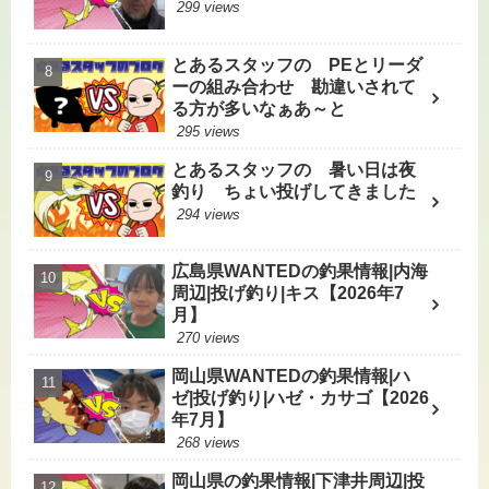
299 views
とあるスタッフの PEとリーダ
ーの組み合わせ 勘違いされて
る方が多いなぁあ～と
295 views
とあるスタッフの 暑い日は夜
釣り ちょい投げしてきました
294 views
広島県WANTEDの釣果情報|内海
周辺|投げ釣り|キス【2026年7
月】
270 views
岡山県WANTEDの釣果情報|ハ
ゼ|投げ釣り|ハゼ・カサゴ【2026
年7月】
268 views
岡山県の釣果情報|下津井周辺|投