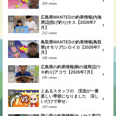
259 views
広島県WANTEDの釣果情報|内海
周辺|投げ釣り|キス【2026年7
月】
212 views
鳥取県WANTEDの釣果情報|鳥取
県|オモリグ|シロイカ【2026年7
月】
196 views
広島県の釣果情報|鞆の浦周辺|ウ
キ釣り|アコウ【2026年7月】
195 views
とあるスタッフの 渓流が一番
楽しい季節になりました 涼し
いだけで幸せ♪
193 views
岡山県の釣果情報|サノヤス周辺|