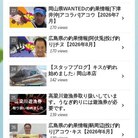
岡山県WANTEDの釣果情報|下津
井沖|アコラバ|アコウ【2026年7
月】
170 views
広島県の釣果情報|阿伏兎|投げ釣
り|チヌ【2026年8月】
170 views
【スタッフブログ】キスが釣れ
始めました♪ 岡山本店
142 views
高梁川遊漁券取り扱いしていま
す。うなぎ釣りには遊漁券が必
要です。
139 views
広島県の釣果情報|鞆周辺|投げ釣
り|アコウ･キス【2026年6月】