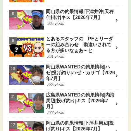
岡山県の釣果情報|下津井沖|天秤
仕掛け|キス【2026年7月】
305 views
とあるスタッフの PEとリーダ
ーの組み合わせ 勘違いされて
る方が多いなぁあ～と
291 views
岡山県WANTEDの釣果情報|ハ
ゼ|投げ釣り|ハゼ・カサゴ【2026
年7月】
285 views
広島県WANTEDの釣果情報|内海
周辺|投げ釣り|キス【2026年7
月】
277 views
岡山県の釣果情報|下津井周辺|投
げ釣り|キス【2026年7月】