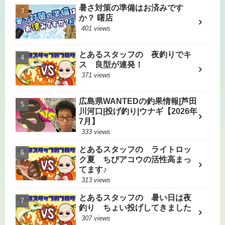
暑さ対策の準備はお済みです
か？ 曙店
401 views
とあるスタッフの 夜釣りでキ
ス 良型が連発！
371 views
広島県WANTEDの釣果情報|芦田
川河口|投げ釣り|ウナギ【2026年
7月】
333 views
とあるスタッフの ライトロッ
ク夏 ちびアコウの活性高まっ
てます♪
313 views
とあるスタッフの 暑い日は夜
釣り ちょい投げしてきました
307 views