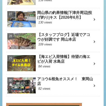
139 views
岡山県の釣果情報|下津井周辺|投
げ釣り|キス【2026年6月】
130 views
【スタッフブログ】近場でアコ
ウが好調です 岡山本店
109 views
【海エビ入荷情報】待望の海エ
ビが入荷 水島店
84 views
アコウ&根魚オススメ！ 東岡山
店
82 views