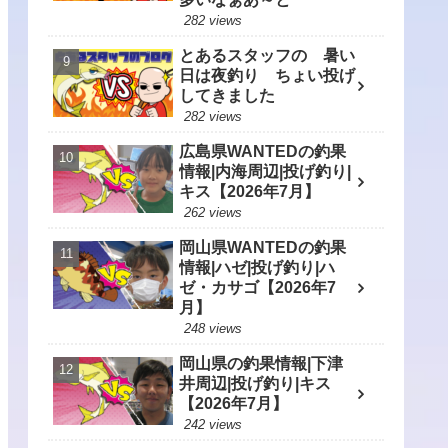
282 views
とあるスタッフの 暑い
日は夜釣り ちょい投げ
してきました
282 views
広島県WANTEDの釣果
情報|内海周辺|投げ釣り|
キス【2026年7月】
262 views
岡山県WANTEDの釣果
情報|ハゼ|投げ釣り|ハ
ゼ・カサゴ【2026年7
月】
248 views
岡山県の釣果情報|下津
井周辺|投げ釣り|キス
【2026年7月】
242 views