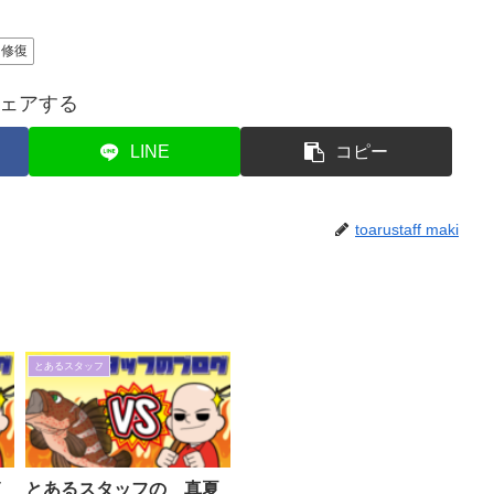
修復
ェアする
LINE
コピー
toarustaff maki
とあるスタッフ
イ
とあるスタッフの 真夏