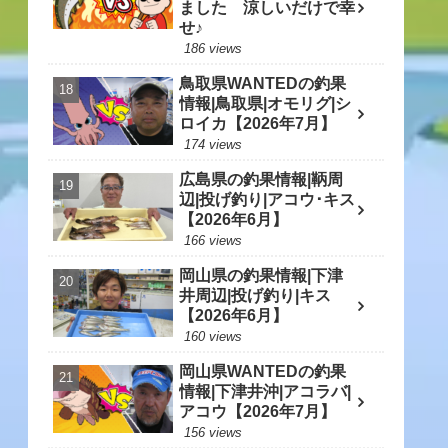
ました 涼しいだけで幸
せ♪
186 views
鳥取県WANTEDの釣果
情報|鳥取県|オモリグ|シ
ロイカ【2026年7月】
174 views
広島県の釣果情報|鞆周
辺|投げ釣り|アコウ･キス
【2026年6月】
166 views
岡山県の釣果情報|下津
井周辺|投げ釣り|キス
【2026年6月】
160 views
岡山県WANTEDの釣果
情報|下津井沖|アコラバ|
アコウ【2026年7月】
156 views