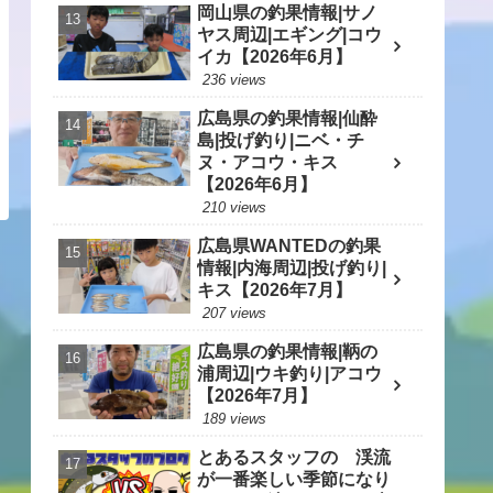
岡山県の釣果情報|サノ
ヤス周辺|エギング|コウ
イカ【2026年6月】
236 views
広島県の釣果情報|仙酔
島|投げ釣り|ニベ・チ
ヌ・アコウ・キス
【2026年6月】
210 views
広島県WANTEDの釣果
情報|内海周辺|投げ釣り|
キス【2026年7月】
207 views
広島県の釣果情報|鞆の
浦周辺|ウキ釣り|アコウ
【2026年7月】
189 views
とあるスタッフの 渓流
が一番楽しい季節になり