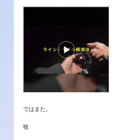
ではまた。
牧