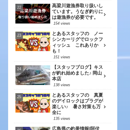
高梁川遊漁券取り扱いし
ています。うなぎ釣りに
は遊漁券が必要です。
154 views
とあるスタッフの ノー
シンカーリグでロックフ
ィッシュ これありか
も！
151 views
【スタッフブログ】キス
が釣れ始めました♪ 岡山
本店
138 views
とあるスタッフの 真夏
のデイロックはプラグが
楽しい♪ 暑さ対策も万
全に
135 views
広島県の釣果情報|阿伏