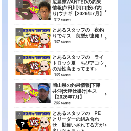
広島県WANTEDの釣果
情報|芦田川河口|投げ釣
り|ウナギ【2026年7月】
312 views
とあるスタッフの 夜釣
りでキス 良型が連発！
307 views
とあるスタッフの ライ
トロック夏 ちびアコウ
の活性高まってます♪
305 views
岡山県の釣果情報|下津
井沖|天秤仕掛け|キス
【2026年7月】
290 views
とあるスタッフの PE
とリーダーの組み合わ
せ 勘違いされてる方が
多いなぁあ～と