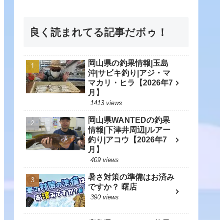
良く読まれてる記事だボゥ！
岡山県の釣果情報|玉島
沖|サビキ釣り|アジ・マ
マカリ・ヒラ【2026年7
月】
1413 views
岡山県WANTEDの釣果
情報|下津井周辺|ルアー
釣り|アコウ【2026年7
月】
409 views
暑さ対策の準備はお済み
ですか？ 曙店
390 views