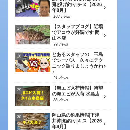
兎|投げ釣り|チヌ【2026
年8月】
103 views
【スタッフブログ】近場
でアコウが好調です 岡
山本店
99 views
とあるスタッフの 玉島
でシーバス 久々にテク
ニック語りましょうかね
♪
91 views
【海エビ入荷情報】待望
の海エビが入荷 水島店
88 views
岡山県の釣果情報|下津
井沖|船釣り|キス【2026
年6月】