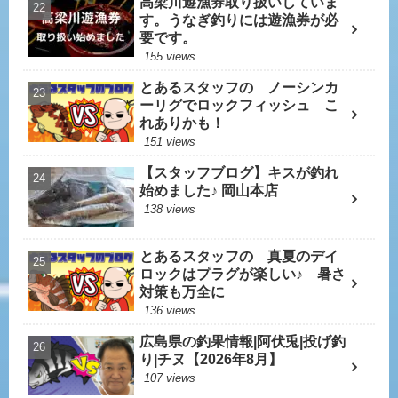
高梁川遊漁券取り扱いしていま
す。うなぎ釣りには遊漁券が必
要です。
155 views
とあるスタッフの ノーシンカ
ーリグでロックフィッシュ こ
れありかも！
151 views
【スタッフブログ】キスが釣れ
始めました♪ 岡山本店
138 views
とあるスタッフの 真夏のデイ
ロックはプラグが楽しい♪ 暑さ
対策も万全に
136 views
広島県の釣果情報|阿伏兎|投げ釣
り|チヌ【2026年8月】
107 views