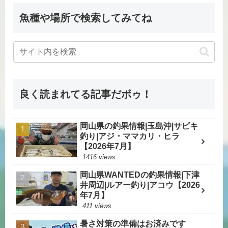
魚種や場所で検索してみてね
良く読まれてる記事だボゥ！
岡山県の釣果情報|玉島沖|サビキ
釣り|アジ・ママカリ・ヒラ
【2026年7月】
1416 views
岡山県WANTEDの釣果情報|下津
井周辺|ルアー釣り|アコウ【2026
年7月】
411 views
暑さ対策の準備はお済みです