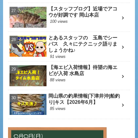
【スタッフブログ】近場でアコ
ウが好調です 岡山本店
100 views
とあるスタッフの 玉島でシー
バス 久々にテクニック語りま
しょうかね♪
91 views
【海エビ入荷情報】待望の海エ
ビが入荷 水島店
88 views
岡山県の釣果情報|下津井沖|船釣
り|キス【2026年6月】
85 views