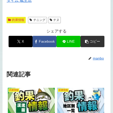
タイム 蔵王店
釣果情報
チニング
チヌ
シェアする
X
Facebook
LINE
コピー
manbo
関連記事
釣果情報
釣果情報