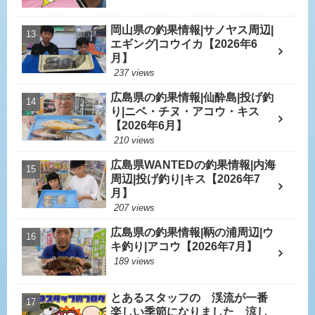
岡山県の釣果情報|サノヤス周辺|
エギング|コウイカ【2026年6
月】
237 views
広島県の釣果情報|仙酔島|投げ釣
り|ニベ・チヌ・アコウ・キス
【2026年6月】
210 views
広島県WANTEDの釣果情報|内海
周辺|投げ釣り|キス【2026年7
月】
207 views
広島県の釣果情報|鞆の浦周辺|ウ
キ釣り|アコウ【2026年7月】
189 views
とあるスタッフの 渓流が一番
楽しい季節になりました 涼し