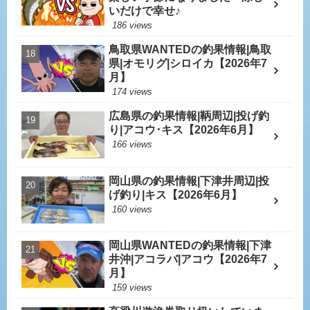
いだけで幸せ♪
186 views
鳥取県WANTEDの釣果情報|鳥取
県|オモリグ|シロイカ【2026年7
月】
174 views
広島県の釣果情報|鞆周辺|投げ釣
り|アコウ･キス【2026年6月】
166 views
岡山県の釣果情報|下津井周辺|投
げ釣り|キス【2026年6月】
160 views
岡山県WANTEDの釣果情報|下津
井沖|アコラバ|アコウ【2026年7
月】
159 views