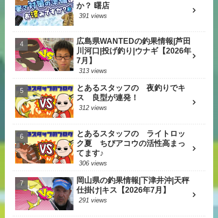
か？ 曙店
391 views
広島県WANTEDの釣果情報|芦田
川河口|投げ釣り|ウナギ【2026年
7月】
313 views
とあるスタッフの 夜釣りでキ
ス 良型が連発！
312 views
とあるスタッフの ライトロッ
ク夏 ちびアコウの活性高まっ
てます♪
306 views
岡山県の釣果情報|下津井沖|天秤
仕掛け|キス【2026年7月】
291 views