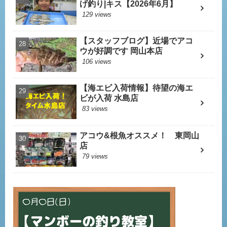
げ釣り|キス【2026年6月】
129 views
【スタッフブログ】近場でアコ
ウが好調です 岡山本店
106 views
【海エビ入荷情報】待望の海エ
ビが入荷 水島店
83 views
アコウ&根魚オススメ！ 東岡山
店
79 views