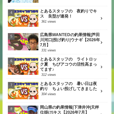
とあるスタッフの 夜釣りでキ
ス 良型が連発！
361 views
広島県WANTEDの釣果情報|芦田
川河口|投げ釣り|ウナギ【2026年
7月】
331 views
とあるスタッフの ライトロッ
ク夏 ちびアコウの活性高まっ
てます♪
312 views
とあるスタッフの 暑い日は夜
釣り ちょい投げしてきました
304 views
岡山県の釣果情報|下津井沖|天秤
仕掛け|キス【2026年7月】