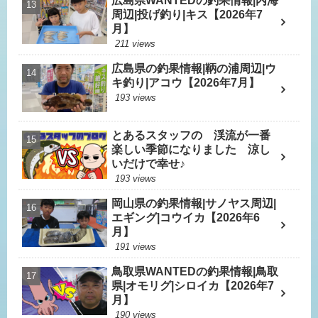
広島県WANTEDの釣果情報|内海
周辺|投げ釣り|キス【2026年7
月】
211 views
広島県の釣果情報|鞆の浦周辺|ウ
キ釣り|アコウ【2026年7月】
193 views
とあるスタッフの 渓流が一番
楽しい季節になりました 涼し
いだけで幸せ♪
193 views
岡山県の釣果情報|サノヤス周辺|
エギング|コウイカ【2026年6
月】
191 views
鳥取県WANTEDの釣果情報|鳥取
県|オモリグ|シロイカ【2026年7
月】
190 views