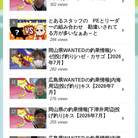
302 views
とあるスタッフの PEとリーダ
ーの組み合わせ 勘違いされて
る方が多いなぁあ～と
284 views
岡山県WANTEDの釣果情報|ハ
ゼ|投げ釣り|ハゼ・カサゴ【2026
年7月】
282 views
広島県WANTEDの釣果情報|内海
周辺|投げ釣り|キス【2026年7
月】
276 views
岡山県の釣果情報|下津井周辺|投
げ釣り|キス【2026年7月】
255 views