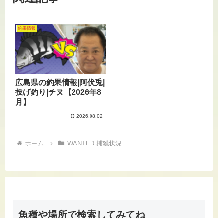
釣果情報
広島県の釣果情報|阿伏兎|
投げ釣り|チヌ【2026年8
月】
2026.08.02
ホーム
WANTED 捕獲状況
魚種や場所で検索してみてね