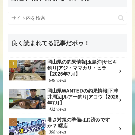
良く読まれてる記事だボゥ！
岡山県の釣果情報|玉島沖|サビキ
釣り|アジ・ママカリ・ヒラ
【2026年7月】
649 views
岡山県WANTEDの釣果情報|下津
井周辺|ルアー釣り|アコウ【2026
年7月】
431 views
暑さ対策の準備はお済みです
か？ 曙店
398 views