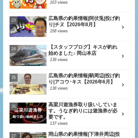
163 views
広島県の釣果情報|阿伏兎|投げ釣
り|チヌ【2026年8月】
158 views
【スタッフブログ】キスが釣れ
始めました♪ 岡山本店
139 views
広島県の釣果情報|鞆周辺|投げ釣
り|アコウ･キス【2026年6月】
138 views
高梁川遊漁券取り扱いしていま
す。うなぎ釣りには遊漁券が必
要です。
137 views
岡山県の釣果情報|下津井周辺|投