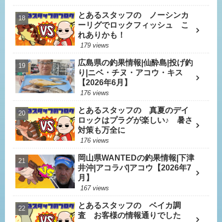
とあるスタッフの ノーシンカ
ーリグでロックフィッシュ こ
れありかも！
179 views
広島県の釣果情報|仙酔島|投げ釣
り|ニベ・チヌ・アコウ・キス
【2026年6月】
176 views
とあるスタッフの 真夏のデイ
ロックはプラグが楽しい♪ 暑さ
対策も万全に
176 views
岡山県WANTEDの釣果情報|下津
井沖|アコラバ|アコウ【2026年7
月】
167 views
とあるスタッフの ベイカ調
査 お客様の情報通りでした