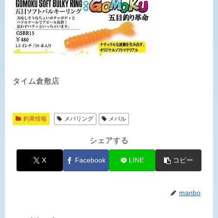
タイム倉敷店
釣果情報
メバリング
メバル
シェアする
X
Facebook
LINE
コピー
manbo