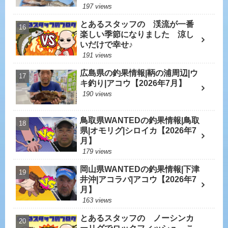
197 views
とあるスタッフの 渓流が一番
楽しい季節になりました 涼し
いだけで幸せ♪
191 views
広島県の釣果情報|鞆の浦周辺|ウ
キ釣り|アコウ【2026年7月】
190 views
鳥取県WANTEDの釣果情報|鳥取
県|オモリグ|シロイカ【2026年7
月】
179 views
岡山県WANTEDの釣果情報|下津
井沖|アコラバ|アコウ【2026年7
月】
163 views
とあるスタッフの ノーシンカ