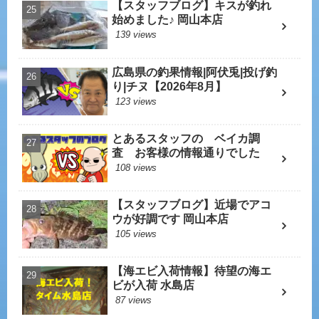
【スタッフブログ】キスが釣れ
始めました♪ 岡山本店
139 views
広島県の釣果情報|阿伏兎|投げ釣
り|チヌ【2026年8月】
123 views
とあるスタッフの ベイカ調
査 お客様の情報通りでした
108 views
【スタッフブログ】近場でアコ
ウが好調です 岡山本店
105 views
【海エビ入荷情報】待望の海エ
ビが入荷 水島店
87 views