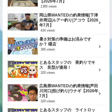
【2026年7月】
1385 views
岡山県WANTEDの釣果情報|下津
井周辺|ルアー釣り|アコウ【2026
年7月】
416 views
暑さ対策の準備はお済みです
か？ 曙店
395 views
とあるスタッフの 夜釣りでキ
ス 良型が連発！
325 views
広島県WANTEDの釣果情報|芦田
川河口|投げ釣り|ウナギ【2026年
7月】
320 views
とあるスタッフの ライトロッ