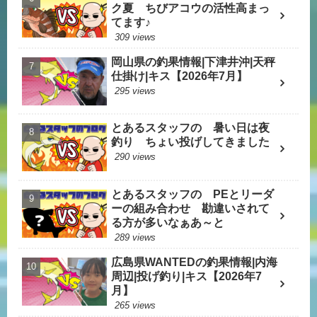
ク夏 ちびアコウの活性高まっ
てます♪
309 views
岡山県の釣果情報|下津井沖|天秤
仕掛け|キス【2026年7月】
295 views
とあるスタッフの 暑い日は夜
釣り ちょい投げしてきました
290 views
とあるスタッフの PEとリーダ
ーの組み合わせ 勘違いされて
る方が多いなぁあ～と
289 views
広島県WANTEDの釣果情報|内海
周辺|投げ釣り|キス【2026年7
月】
265 views