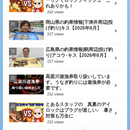
ーリグでロックフィッシュ こ
れありかも！
162 views
岡山県の釣果情報|下津井周辺|投
げ釣り|キス【2026年6月】
157 views
広島県の釣果情報|鞆周辺|投げ釣
り|アコウ･キス【2026年6月】
157 views
高梁川遊漁券取り扱いしていま
す。うなぎ釣りには遊漁券が必
要です。
152 views
とあるスタッフの 真夏のデイ
ロックはプラグが楽しい♪ 暑さ
対策も万全に
152 views