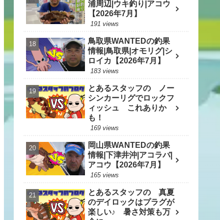
浦周辺|ウキ釣り|アコウ
【2026年7月】
191 views
鳥取県WANTEDの釣果
情報|鳥取県|オモリグ|シ
ロイカ【2026年7月】
183 views
とあるスタッフの ノー
シンカーリグでロックフ
ィッシュ これありか
も！
169 views
岡山県WANTEDの釣果
情報|下津井沖|アコラバ|
アコウ【2026年7月】
165 views
とあるスタッフの 真夏
のデイロックはプラグが
楽しい♪ 暑さ対策も万