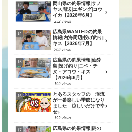
岡山県の釣果情報|サノ
ヤス周辺|エギング|コウ
イカ【2026年6月】
232 views
広島県WANTEDの釣果
情報|内海周辺|投げ釣り|
キス【2026年7月】
209 views
広島県の釣果情報|仙酔
島|投げ釣り|ニベ・チ
ヌ・アコウ・キス
【2026年6月】
199 views
とあるスタッフの 渓流
が一番楽しい季節になり
ました 涼しいだけで幸
せ♪
192 views
広島県の釣果情報|鞆の