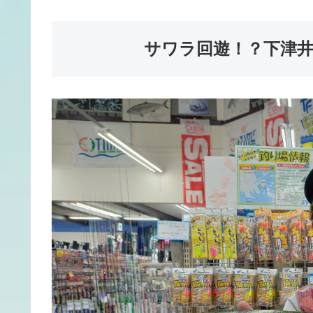
サワラ回遊！？下津