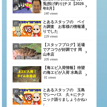
兎|投げ釣り|チヌ【2026
年8月】
140 views
とあるスタッフの ベイ
カ調査 お客様の情報通
りでした
129 views
【スタッフブログ】近場
でアコウが好調です 岡
山本店
105 views
【海エビ入荷情報】待望
の海エビが入荷 水島店
91 views
とあるスタッフの 玉島
でシーバス 久々にテク
ニック語りましょうかね
♪