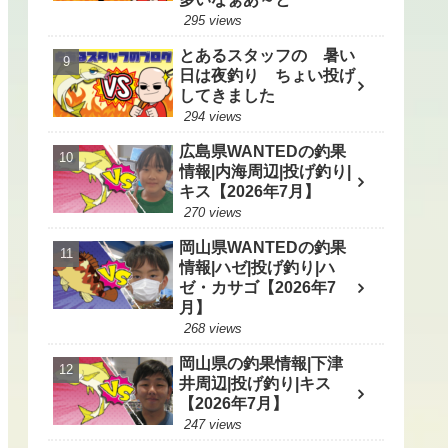
295 views
とあるスタッフの 暑い
日は夜釣り ちょい投げ
してきました
294 views
広島県WANTEDの釣果
情報|内海周辺|投げ釣り|
キス【2026年7月】
270 views
岡山県WANTEDの釣果
情報|ハゼ|投げ釣り|ハ
ゼ・カサゴ【2026年7
月】
268 views
岡山県の釣果情報|下津
井周辺|投げ釣り|キス
【2026年7月】
247 views