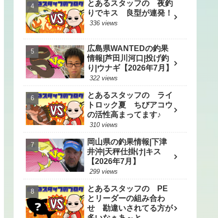
とあるスタッフの 夜釣
りでキス 良型が連発！
336 views
広島県WANTEDの釣果
情報|芦田川河口|投げ釣
り|ウナギ【2026年7月】
322 views
とあるスタッフの ライ
トロック夏 ちびアコウ
の活性高まってます♪
310 views
岡山県の釣果情報|下津
井沖|天秤仕掛け|キス
【2026年7月】
299 views
とあるスタッフの PE
とリーダーの組み合わ
せ 勘違いされてる方が
多いなぁあ～と