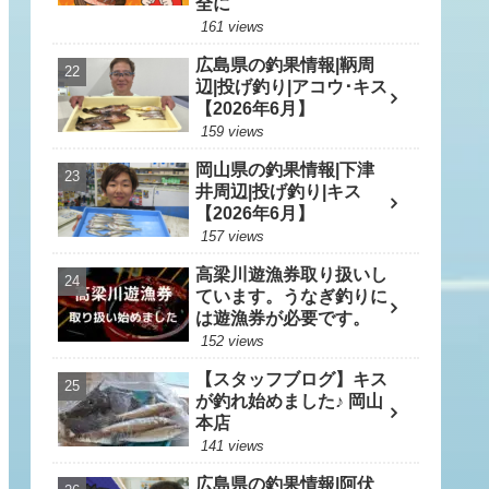
全に
161 views
広島県の釣果情報|鞆周
辺|投げ釣り|アコウ･キス
【2026年6月】
159 views
岡山県の釣果情報|下津
井周辺|投げ釣り|キス
【2026年6月】
157 views
高梁川遊漁券取り扱いし
ています。うなぎ釣りに
は遊漁券が必要です。
152 views
【スタッフブログ】キス
が釣れ始めました♪ 岡山
本店
141 views
広島県の釣果情報|阿伏