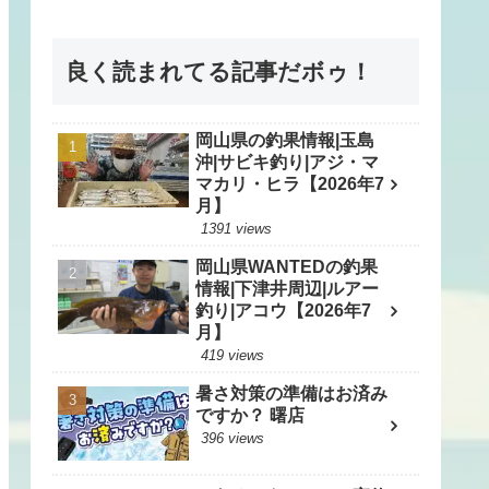
良く読まれてる記事だボゥ！
岡山県の釣果情報|玉島
沖|サビキ釣り|アジ・マ
マカリ・ヒラ【2026年7
月】
1391 views
岡山県WANTEDの釣果
情報|下津井周辺|ルアー
釣り|アコウ【2026年7
月】
419 views
暑さ対策の準備はお済み
ですか？ 曙店
396 views