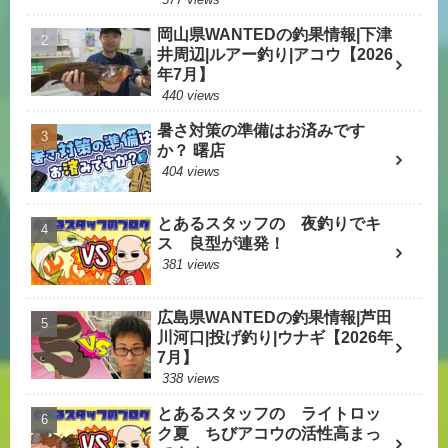
岡山県WANTEDの釣果情報|下津
井周辺|ルアー釣り|アコウ【2026
年7月】
440 views
暑さ対策の準備はお済みです
か？ 曙店
404 views
とあるスタッフの 夜釣りでキ
ス 良型が連発！
381 views
広島県WANTEDの釣果情報|芦田
川河口|投げ釣り|ウナギ【2026年
7月】
338 views
とあるスタッフの ライトロッ
ク夏 ちびアコウの活性高まっ