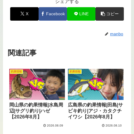
シェアする
X
Facebook
LINE
コピー
manbo
関連記事
釣果情報
釣果情報
岡山県の釣果情報|水島周
広島県の釣果情報|田島|サ
辺|サグリ釣り|ハゼ
ビキ釣り|アジ・カタクチ
【2026年8月】
イワシ【2026年8月】
2026.08.09
2026.08.10