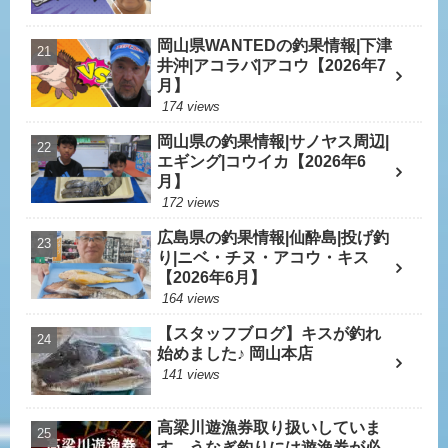
岡山県WANTEDの釣果情報|下津
井沖|アコラバ|アコウ【2026年7
月】
174 views
岡山県の釣果情報|サノヤス周辺|
エギング|コウイカ【2026年6
月】
172 views
広島県の釣果情報|仙酔島|投げ釣
り|ニベ・チヌ・アコウ・キス
【2026年6月】
164 views
【スタッフブログ】キスが釣れ
始めました♪ 岡山本店
141 views
高梁川遊漁券取り扱いしていま
す。うなぎ釣りには遊漁券が必