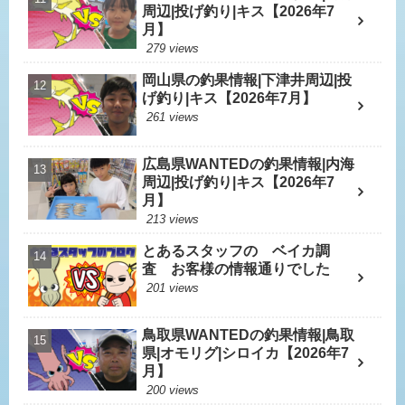
周辺|投げ釣り|キス【2026年7
月】
279 views
岡山県の釣果情報|下津井周辺|投
げ釣り|キス【2026年7月】
261 views
広島県WANTEDの釣果情報|内海
周辺|投げ釣り|キス【2026年7
月】
213 views
とあるスタッフの ベイカ調
査 お客様の情報通りでした
201 views
鳥取県WANTEDの釣果情報|鳥取
県|オモリグ|シロイカ【2026年7
月】
200 views