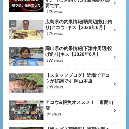
要です。
135 views
広島県の釣果情報|鞆周辺|投げ釣
り|アコウ･キス【2026年6月】
125 views
岡山県の釣果情報|下津井周辺|投
げ釣り|キス【2026年6月】
122 views
【スタッフブログ】近場でアコ
ウが好調です 岡山本店
108 views
アコウ&根魚オススメ！ 東岡山
店
84 views