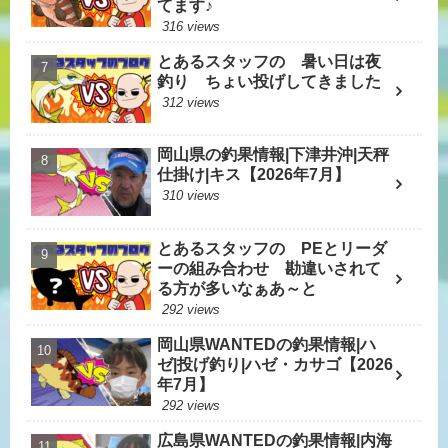
てます♪
316 views
とあるスタッフの 暑い日は夜
釣り ちょい投げしてきました
312 views
岡山県の釣果情報|下津井沖|天秤
仕掛け|キス【2026年7月】
310 views
とあるスタッフの PEとリーダ
ーの組み合わせ 勘違いされて
る方が多いなぁあ～と
292 views
岡山県WANTEDの釣果情報|ハ
ゼ|投げ釣り|ハゼ・カサゴ【2026
年7月】
292 views
広島県WANTEDの釣果情報|内海