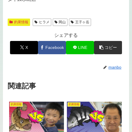
釣果情報
ヒラメ
岡山
王子ヶ岳
シェアする
X
Facebook
LINE
コピー
manbo
関連記事
釣果情報
釣果情報