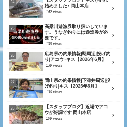
【スタッフブログ】キスが釣れ
始めました♪ 岡山本店
142 views
高梁川遊漁券取り扱いしていま
す。うなぎ釣りには遊漁券が必
要です。
139 views
広島県の釣果情報|鞆周辺|投げ釣
り|アコウ･キス【2026年6月】
139 views
岡山県の釣果情報|下津井周辺|投
げ釣り|キス【2026年6月】
130 views
【スタッフブログ】近場でアコ
ウが好調です 岡山本店
109 views