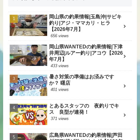
岡山県の釣果情報|玉島沖|サビキ
釣り|アジ・ママカリ・ヒラ
【2026年7月】
656 views
岡山県WANTEDの釣果情報|下津
井周辺|ルアー釣り|アコウ【2026
年7月】
433 views
暑さ対策の準備はお済みです
か？ 曙店
401 views
とあるスタッフの 夜釣りでキ
ス 良型が連発！
371 views
広島県WANTEDの釣果情報|芦田