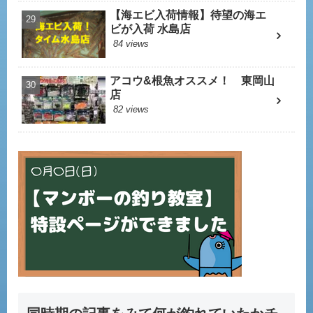
【海エビ入荷情報】待望の海エ
ビが入荷 水島店
84 views
アコウ&根魚オススメ！ 東岡山
店
82 views