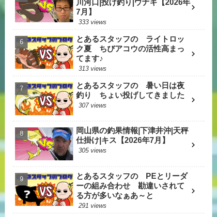
川河口|投げ釣り|ウナギ【2026年
7月】
333 views
とあるスタッフの ライトロッ
ク夏 ちびアコウの活性高まっ
てます♪
313 views
とあるスタッフの 暑い日は夜
釣り ちょい投げしてきました
307 views
岡山県の釣果情報|下津井沖|天秤
仕掛け|キス【2026年7月】
305 views
とあるスタッフの PEとリーダ
ーの組み合わせ 勘違いされて
る方が多いなぁあ～と
291 views