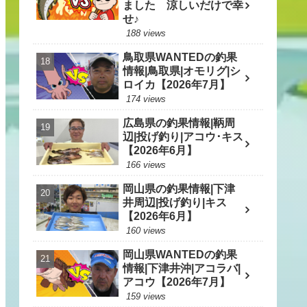
ました 涼しいだけで幸
せ♪
188 views
鳥取県WANTEDの釣果
情報|鳥取県|オモリグ|シ
ロイカ【2026年7月】
174 views
広島県の釣果情報|鞆周
辺|投げ釣り|アコウ･キス
【2026年6月】
166 views
岡山県の釣果情報|下津
井周辺|投げ釣り|キス
【2026年6月】
160 views
岡山県WANTEDの釣果
情報|下津井沖|アコラバ|
アコウ【2026年7月】
159 views