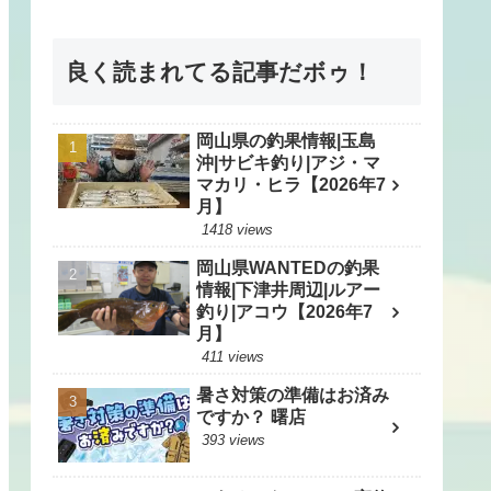
良く読まれてる記事だボゥ！
岡山県の釣果情報|玉島
沖|サビキ釣り|アジ・マ
マカリ・ヒラ【2026年7
月】
1418 views
岡山県WANTEDの釣果
情報|下津井周辺|ルアー
釣り|アコウ【2026年7
月】
411 views
暑さ対策の準備はお済み
ですか？ 曙店
393 views