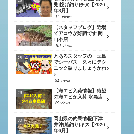
兎|投げ釣り|チヌ【2026
年8月】
111 views
【スタッフブログ】近場
でアコウが好調です 岡
山本店
101 views
とあるスタッフの 玉島
でシーバス 久々にテク
ニック語りましょうかね
♪
91 views
【海エビ入荷情報】待望
の海エビが入荷 水島店
89 views
岡山県の釣果情報|下津
井沖|船釣り|キス【2026
年6月】