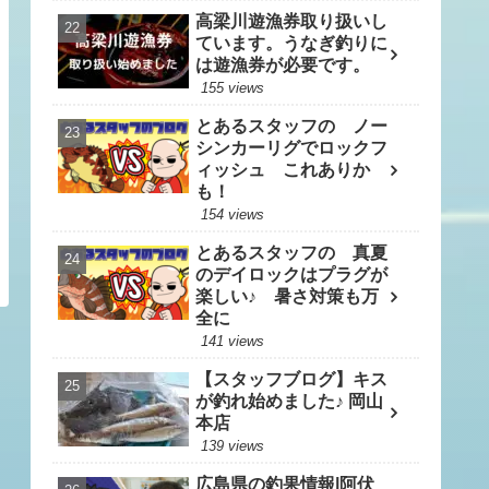
高梁川遊漁券取り扱いし
ています。うなぎ釣りに
は遊漁券が必要です。
155 views
とあるスタッフの ノー
シンカーリグでロックフ
ィッシュ これありか
も！
154 views
とあるスタッフの 真夏
のデイロックはプラグが
楽しい♪ 暑さ対策も万
全に
141 views
【スタッフブログ】キス
が釣れ始めました♪ 岡山
本店
139 views
広島県の釣果情報|阿伏