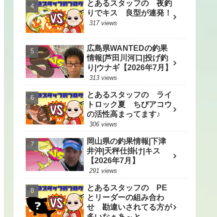
とあるスタッフの 夜釣
りでキス 良型が連発！
317 views
広島県WANTEDの釣果
情報|芦田川河口|投げ釣
り|ウナギ【2026年7月】
313 views
とあるスタッフの ライ
トロック夏 ちびアコウ
の活性高まってます♪
306 views
岡山県の釣果情報|下津
井沖|天秤仕掛け|キス
【2026年7月】
291 views
とあるスタッフの PE
とリーダーの組み合わ
せ 勘違いされてる方が
多いなぁあ～と