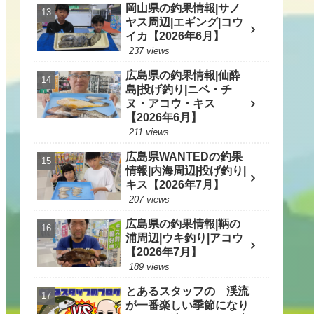
岡山県の釣果情報|サノ
ヤス周辺|エギング|コウ
イカ【2026年6月】
237 views
広島県の釣果情報|仙酔
島|投げ釣り|ニベ・チ
ヌ・アコウ・キス
【2026年6月】
211 views
広島県WANTEDの釣果
情報|内海周辺|投げ釣り|
キス【2026年7月】
207 views
広島県の釣果情報|鞆の
浦周辺|ウキ釣り|アコウ
【2026年7月】
189 views
とあるスタッフの 渓流
が一番楽しい季節になり