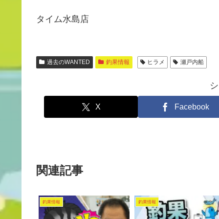
タイム水島店
過去のWANTED
釣果情報
ヒラメ
瀬戸内船
シ
X
Facebook
関連記事
釣果情報
釣果情報