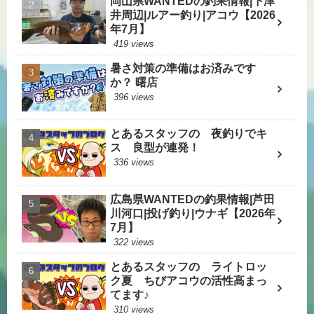
岡山県WANTEDの釣果情報|下津
井周辺|ルアー釣り|アコウ【2026
年7月】
419 views
暑さ対策の準備はお済みです
か？ 曙店
396 views
とあるスタッフの 夜釣りでキ
ス 良型が連発！
336 views
広島県WANTEDの釣果情報|芦田
川河口|投げ釣り|ウナギ【2026年
7月】
322 views
とあるスタッフの ライトロッ
ク夏 ちびアコウの活性高まっ
てます♪
310 views