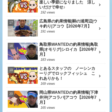
楽しい季節になりました 涼し
いだけで幸せ♪
192 views
広島県の釣果情報|鞆の浦周辺|ウ
キ釣り|アコウ【2026年7月】
191 views
鳥取県WANTEDの釣果情報|鳥取
県|オモリグ|シロイカ【2026年7
月】
183 views
とあるスタッフの ノーシンカ
ーリグでロックフィッシュ こ
れありかも！
169 views
岡山県WANTEDの釣果情報|下津
井沖|アコラバ|アコウ【2026年7
月】
165 views