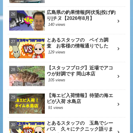
広島県の釣果情報|阿伏兎|投げ釣
り|チヌ【2026年8月】
140 views
とあるスタッフの ベイカ調
査 お客様の情報通りでした
129 views
【スタッフブログ】近場でアコ
ウが好調です 岡山本店
105 views
【海エビ入荷情報】待望の海エ
ビが入荷 水島店
91 views
とあるスタッフの 玉島でシー
バス 久々にテクニック語りま