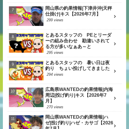
岡山県の釣果情報|下津井沖|天秤
仕掛け|キス【2026年7月】
299 views
とあるスタッフの PEとリーダ
ーの組み合わせ 勘違いされて
る方が多いなぁあ～と
295 views
とあるスタッフの 暑い日は夜
釣り ちょい投げしてきました
294 views
広島県WANTEDの釣果情報|内海
周辺|投げ釣り|キス【2026年7
月】
270 views
岡山県WANTEDの釣果情報|ハ
ゼ|投げ釣り|ハゼ・カサゴ【2026
年7月】