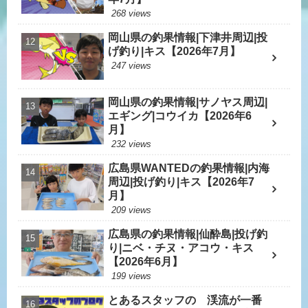
268 views
岡山県の釣果情報|下津井周辺|投
げ釣り|キス【2026年7月】
247 views
岡山県の釣果情報|サノヤス周辺|
エギング|コウイカ【2026年6
月】
232 views
広島県WANTEDの釣果情報|内海
周辺|投げ釣り|キス【2026年7
月】
209 views
広島県の釣果情報|仙酔島|投げ釣
り|ニベ・チヌ・アコウ・キス
【2026年6月】
199 views
とあるスタッフの 渓流が一番