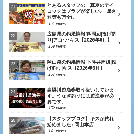
とあるスタッフの 真夏のデイ
ロックはプラグが楽しい♪ 暑さ
対策も万全に
161 views
広島県の釣果情報|鞆周辺|投げ釣
り|アコウ･キス【2026年6月】
159 views
岡山県の釣果情報|下津井周辺|投
げ釣り|キス【2026年6月】
157 views
高梁川遊漁券取り扱いしていま
す。うなぎ釣りには遊漁券が必
要です。
152 views
【スタッフブログ】キスが釣れ
始めました♪ 岡山本店
141 views