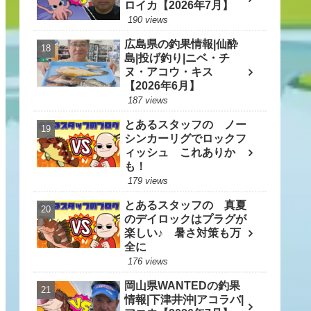
ロイカ【2026年7月】
190 views
広島県の釣果情報|仙酔
島|投げ釣り|ニベ・チ
ヌ・アコウ・キス
【2026年6月】
187 views
とあるスタッフの ノー
シンカーリグでロックフ
ィッシュ これありか
も！
179 views
とあるスタッフの 真夏
のデイロックはプラグが
楽しい♪ 暑さ対策も万
全に
176 views
岡山県WANTEDの釣果
情報|下津井沖|アコラバ|