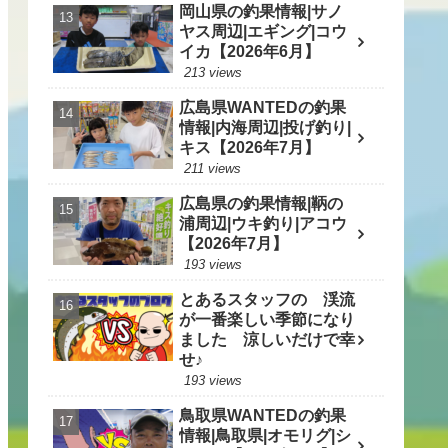
岡山県の釣果情報|サノ
ヤス周辺|エギング|コウ
イカ【2026年6月】
213 views
広島県WANTEDの釣果
情報|内海周辺|投げ釣り|
キス【2026年7月】
211 views
広島県の釣果情報|鞆の
浦周辺|ウキ釣り|アコウ
【2026年7月】
193 views
とあるスタッフの 渓流
が一番楽しい季節になり
ました 涼しいだけで幸
せ♪
193 views
鳥取県WANTEDの釣果
情報|鳥取県|オモリグ|シ