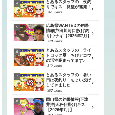
とあるスタッフの 夜釣
りでキス 良型が連発！
361 views
広島県WANTEDの釣果
情報|芦田川河口|投げ釣
り|ウナギ【2026年7月】
328 views
とあるスタッフの ライ
トロック夏 ちびアコウ
の活性高まってます♪
312 views
とあるスタッフの 暑い
日は夜釣り ちょい投げ
してきました
303 views
岡山県の釣果情報|下津
井沖|天秤仕掛け|キス
【2026年7月】