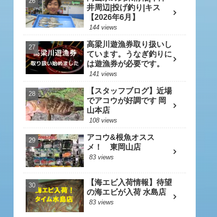
井周辺|投げ釣り|キス
【2026年6月】
144 views
高梁川遊漁券取り扱いし
ています。うなぎ釣りに
は遊漁券が必要です。
141 views
【スタッフブログ】近場
でアコウが好調です 岡
山本店
108 views
アコウ&根魚オスス
メ！ 東岡山店
83 views
【海エビ入荷情報】待望
の海エビが入荷 水島店
83 views