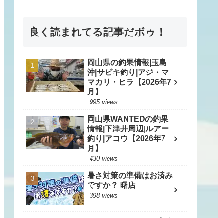
良く読まれてる記事だボゥ！
岡山県の釣果情報|玉島
沖|サビキ釣り|アジ・マ
マカリ・ヒラ【2026年7
月】
995 views
岡山県WANTEDの釣果
情報|下津井周辺|ルアー
釣り|アコウ【2026年7
月】
430 views
暑さ対策の準備はお済み
ですか？ 曙店
398 views