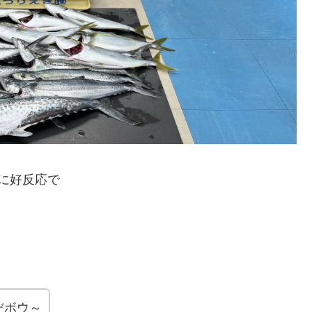
に好反応で
だボウ～