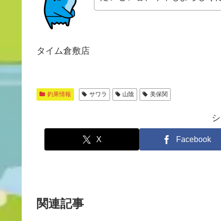
タイム倉敷店
釣果情報
サワラ
山陰
美保関
シ
X
Facebook
関連記事