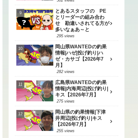
302 views
とあるスタッフの PE
とリーダーの組み合わ
せ 勘違いされてる方が
多いなぁあ～と
295 views
岡山県WANTEDの釣果
情報|ハゼ|投げ釣り|ハ
ゼ・カサゴ【2026年7
月】
282 views
広島県WANTEDの釣果
情報|内海周辺|投げ釣り|
キス【2026年7月】
275 views
岡山県の釣果情報|下津
井周辺|投げ釣り|キス
【2026年7月】
255 views