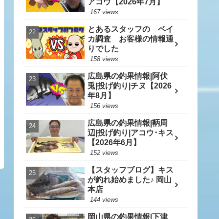
アコウ【2026年7月】
167 views
とあるスタッフの ベイ
カ調査 お客様の情報通
りでした
158 views
広島県の釣果情報|阿伏
兎|投げ釣り|チヌ【2026
年8月】
156 views
広島県の釣果情報|鞆周
辺|投げ釣り|アコウ･キス
【2026年6月】
152 views
【スタッフブログ】キス
が釣れ始めました♪ 岡山
本店
144 views
岡山県の釣果情報|下津