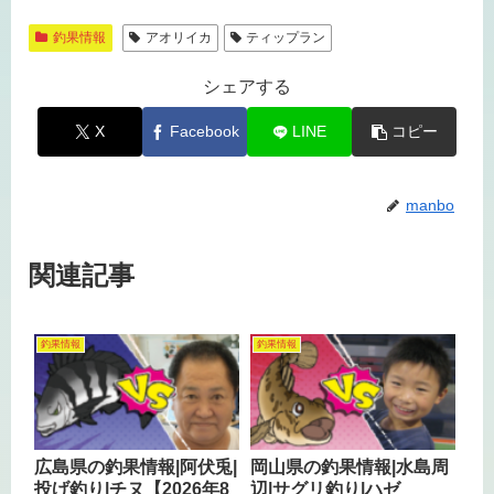
釣果情報
アオリイカ
ティップラン
シェアする
X
Facebook
LINE
コピー
manbo
関連記事
釣果情報
釣果情報
広島県の釣果情報|阿伏兎|
岡山県の釣果情報|水島周
投げ釣り|チヌ【2026年8
辺|サグリ釣り|ハゼ