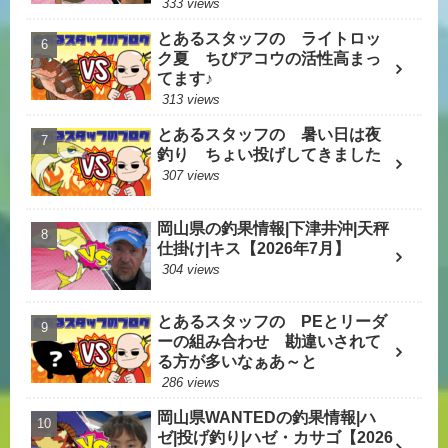
333 views
とあるスタッフの ライトロッ
ク夏 ちびアコウの活性高まっ
てます♪
313 views
とあるスタッフの 暑い日は夜
釣り ちょい投げしてきました
307 views
岡山県の釣果情報|下津井沖|天秤
仕掛け|キス【2026年7月】
304 views
とあるスタッフの PEとリーダ
ーの組み合わせ 勘違いされて
る方が多いなぁあ～と
286 views
岡山県WANTEDの釣果情報|ハ
ゼ|投げ釣り|ハゼ・カサゴ【2026