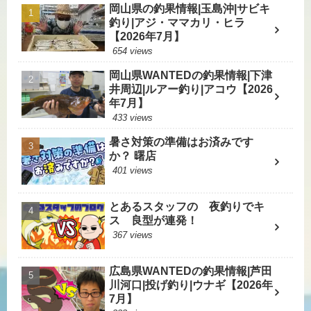
岡山県の釣果情報|玉島沖|サビキ
釣り|アジ・ママカリ・ヒラ
【2026年7月】
654 views
岡山県WANTEDの釣果情報|下津
井周辺|ルアー釣り|アコウ【2026
年7月】
433 views
暑さ対策の準備はお済みです
か？ 曙店
401 views
とあるスタッフの 夜釣りでキ
ス 良型が連発！
367 views
広島県WANTEDの釣果情報|芦田
川河口|投げ釣り|ウナギ【2026年
7月】