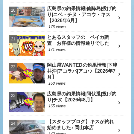
広島県の釣果情報|仙酔島|投げ釣
り|ニベ・チヌ・アコウ・キス
【2026年6月】
176 views
とあるスタッフの ベイカ調
査 お客様の情報通りでした
171 views
岡山県WANTEDの釣果情報|下津
井沖|アコラバ|アコウ【2026年7
月】
168 views
広島県の釣果情報|阿伏兎|投げ釣
り|チヌ【2026年8月】
165 views
【スタッフブログ】キスが釣れ
始めました♪ 岡山本店
142 views