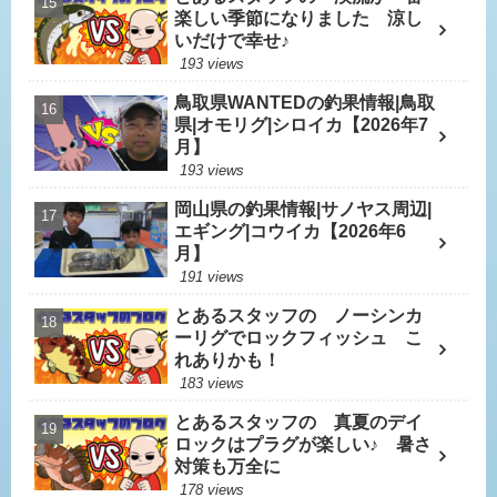
楽しい季節になりました 涼し
いだけで幸せ♪
193 views
鳥取県WANTEDの釣果情報|鳥取
県|オモリグ|シロイカ【2026年7
月】
193 views
岡山県の釣果情報|サノヤス周辺|
エギング|コウイカ【2026年6
月】
191 views
とあるスタッフの ノーシンカ
ーリグでロックフィッシュ こ
れありかも！
183 views
とあるスタッフの 真夏のデイ
ロックはプラグが楽しい♪ 暑さ
対策も万全に
178 views