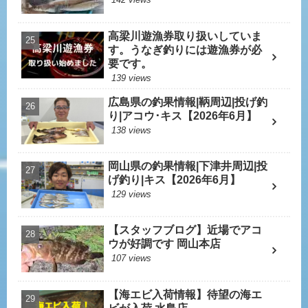
高梁川遊漁券取り扱いしていま
す。うなぎ釣りには遊漁券が必
要です。
139 views
広島県の釣果情報|鞆周辺|投げ釣
り|アコウ･キス【2026年6月】
138 views
岡山県の釣果情報|下津井周辺|投
げ釣り|キス【2026年6月】
129 views
【スタッフブログ】近場でアコ
ウが好調です 岡山本店
107 views
【海エビ入荷情報】待望の海エ