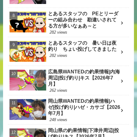
とあるスタッフの PEとリーダ
ーの組み合わせ 勘違いされて
る方が多いなぁあ～と
282 views
とあるスタッフの 暑い日は夜
釣り ちょい投げしてきました
282 views
広島県WANTEDの釣果情報|内海
周辺|投げ釣り|キス【2026年7
月】
262 views
岡山県WANTEDの釣果情報|ハ
ゼ|投げ釣り|ハゼ・カサゴ【2026
年7月】
248 views
岡山県の釣果情報|下津井周辺|投
げ釣り|キス【2026年7月】