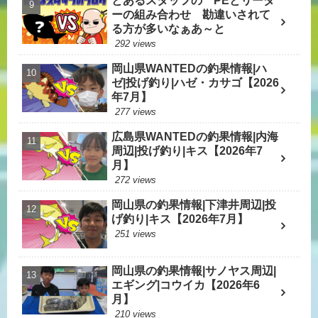
とあるスタッフの PEとリーダ
ーの組み合わせ 勘違いされて
る方が多いなぁあ～と
292 views
岡山県WANTEDの釣果情報|ハ
ゼ|投げ釣り|ハゼ・カサゴ【2026
年7月】
277 views
広島県WANTEDの釣果情報|内海
周辺|投げ釣り|キス【2026年7
月】
272 views
岡山県の釣果情報|下津井周辺|投
げ釣り|キス【2026年7月】
251 views
岡山県の釣果情報|サノヤス周辺|
エギング|コウイカ【2026年6
月】
210 views