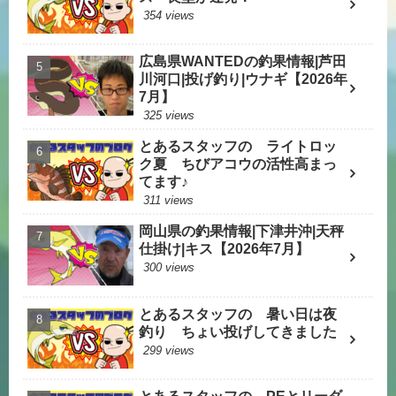
354 views
広島県WANTEDの釣果情報|芦田
川河口|投げ釣り|ウナギ【2026年
7月】
325 views
とあるスタッフの ライトロッ
ク夏 ちびアコウの活性高まっ
てます♪
311 views
岡山県の釣果情報|下津井沖|天秤
仕掛け|キス【2026年7月】
300 views
とあるスタッフの 暑い日は夜
釣り ちょい投げしてきました
299 views