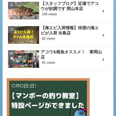
【スタッフブログ】近場でアコ
ウが好調です 岡山本店
106 views
【海エビ入荷情報】待望の海エ
ビが入荷 水島店
82 views
アコウ&根魚オススメ！ 東岡山
店
81 views