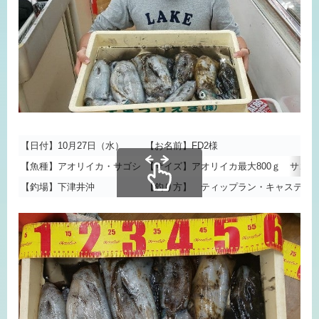
【日付】10月27日（水）
【お名前】FD2様
【魚種】アオリイカ・サゴシ
【サイズ】アオリイカ最大800ｇ サゴシ
【釣場】下津井沖
【釣り方】 ティップラン・キャスティ
スクロールできます