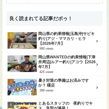
良く読まれてる記事だボゥ！
岡山県の釣果情報|玉島沖|サビキ
釣り|アジ・ママカリ・ヒラ
【2026年7月】
990 views
岡山県WANTEDの釣果情報|下津
井周辺|ルアー釣り|アコウ【2026
年7月】
425 views
暑さ対策の準備はお済みです
か？ 曙店
398 views
とあるスタッフの 夜釣りでキ
ス 良型が連発！