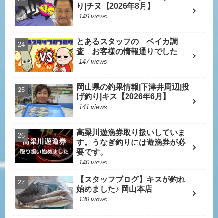
り|チヌ【2026年8月】
149 views
とあるスタッフの ベイカ調
査 お客様の情報通りでした
147 views
岡山県の釣果情報|下津井周辺|投
げ釣り|キス【2026年6月】
141 views
高梁川遊漁券取り扱いしていま
す。うなぎ釣りには遊漁券が必
要です。
140 views
【スタッフブログ】キスが釣れ
始めました♪ 岡山本店
139 views