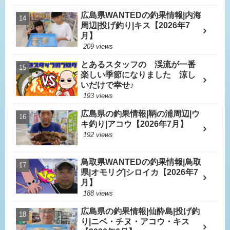
広島県WANTEDの釣果情報|内海
周辺|投げ釣り|キス【2026年7
月】
209 views
とあるスタッフの 渓流が一番
楽しい季節になりました 涼し
いだけで幸せ♪
193 views
広島県の釣果情報|鞆の浦周辺|ウ
キ釣り|アコウ【2026年7月】
192 views
鳥取県WANTEDの釣果情報|鳥取
県|オモリグ|シロイカ【2026年7
月】
188 views
広島県の釣果情報|仙酔島|投げ釣
り|ニベ・チヌ・アコウ・キス