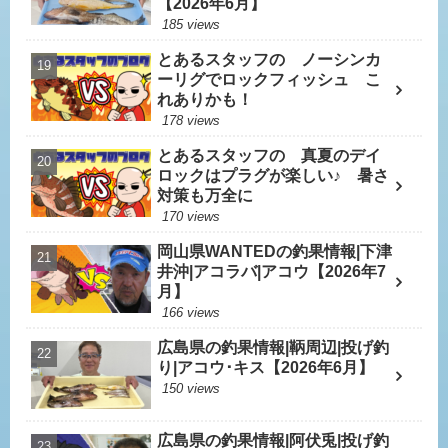
【2026年6月】
185 views
とあるスタッフの ノーシンカ
ーリグでロックフィッシュ こ
れありかも！
178 views
とあるスタッフの 真夏のデイ
ロックはプラグが楽しい♪ 暑さ
対策も万全に
170 views
岡山県WANTEDの釣果情報|下津
井沖|アコラバ|アコウ【2026年7
月】
166 views
広島県の釣果情報|鞆周辺|投げ釣
り|アコウ･キス【2026年6月】
150 views
広島県の釣果情報|阿伏兎|投げ釣